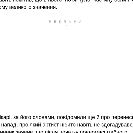
ому великого значення.
ікарі, за його словами, повідомили ще й про перене
напад, про який артист нібито навіть не здогадувавс
Винник заявив, що після початку повномасштабного