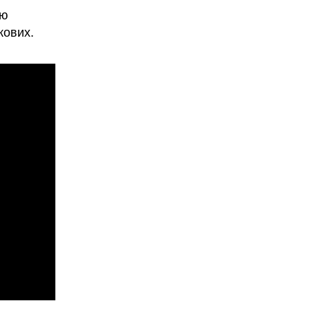
ою
кових.