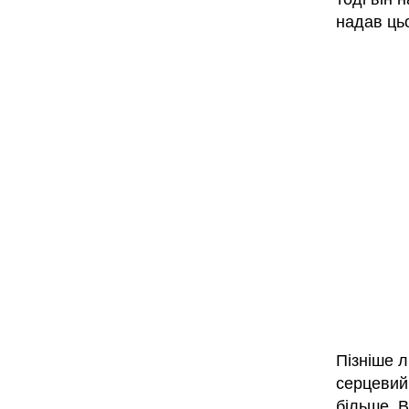
надав ць
Пізніше л
серцевий 
більше, 