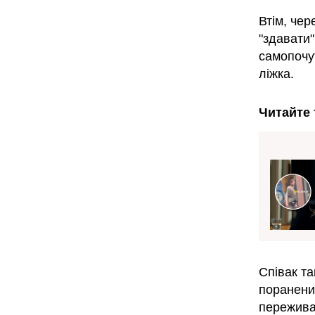
Втім, чер
"здавати"
самопочут
ліжка.
Читайте 
Співак т
поранених
переживав