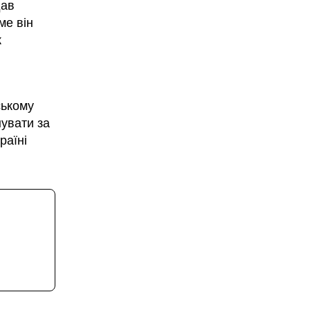
дав
ме він
к
ському
нувати за
раїні