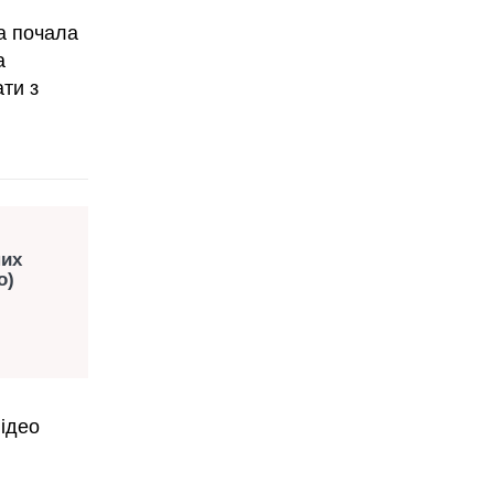
ма почала
а
ти з
них
о)
відео