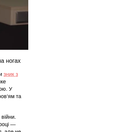
на ногах
ни
зник з
ике
ою. У
ров’ям та
 війни.
 році —
я, але не