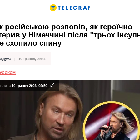
 російською розповів, як героїчно
ерив у Німеччині після "трьох інсуль
е схопило спину
я Дума
10 травня, 09:41
ації
РУССКОМ
лена 10 травня 2026, 09:50