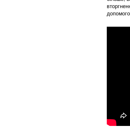
вторгнен
допомого