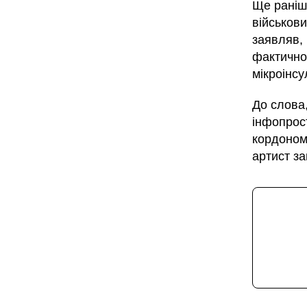
Ще раніш
військов
заявляв, 
фактично
мікроінсу
До слова,
інфопрос
кордоном 
артист з