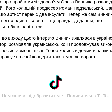
е про проблеми зі здоров’ям Олега Винника розпові
ий і його колишній продюсер Роман Недзельський. Са
що артист переніс два інсульти. Тепер же сам Винни
 підтвердив ці слова — щоправда, додавши, що
льтів було навіть три.
 до виходу цього інтерв'ю Винник з'являвся в україн
торі розмовляв українською, хоч і продовжував вико
російськомовні пісні. Тепер колись відомий в нашій к
апрошує на свої концерти також мовою ворога.
Неможливо відобразити вміст. Подивитися в TikTok