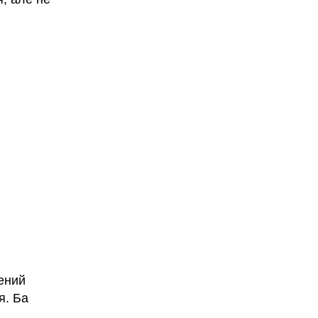
сений
я. Ба