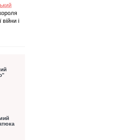
ький
"короля
 війни і
ний
о"
омий
ратюка