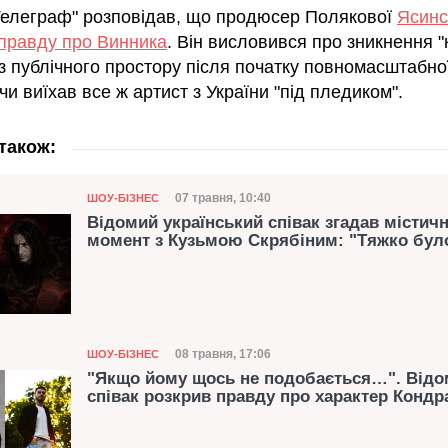
Телеграф" розповідав, що продюсер Полякової
Ясинс
 правду про Винника
. Він висловився про зникнення 
з публічного простору після початку повномасштабної
 чи виїхав все ж артист з України "під пледиком".
також:
Категорія
Дата публікації
07 травня, 10:40
ШОУ-БІЗНЕС
Відомий український співак згадав містич
момент з Кузьмою Скрябіним: "Тяжко бул
Категорія
Дата публікації
08 травня, 17:06
ШОУ-БІЗНЕС
"Якщо йому щось не подобається…". Від
співак розкрив правду про характер Конд