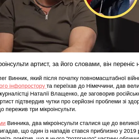
роінсульти артист, за його словами, він переніс 
лег Винник, який після початку повномасштабної вій
кого інфопростору
та переїхав до Німеччини, дав вел
журналістці Наталії Влащенко, де заговорив російськ
ртист підтвердив чутки про серйозні проблеми зі здо
о пережив три мікроінсульти.
ми
Винника, два мікроінсульти сталися ще до великої
игадав, що один із нападів стався приблизно у 2019
навіть помітив, що в нього "потягнуло" частину обличч