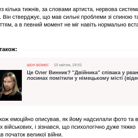
ез кілька тижнів, за словами артиста, нервова систе
. Він стверджує, що мав сильні проблеми зі спиною т
тям, а в певний момент не міг навіть нормально вста
також:
Категорія
Дата публікації
15 квітня, 19:01
ШОУ-БІЗНЕС
Це Олег Винник? "Двійника" співака у рва
лосинах помітили у німецькому місті (віде
акож емоційно описував, як йому надсилали фото та 
 військових, і зізнався, що психологічно дуже тяжко
 початок великої війни.