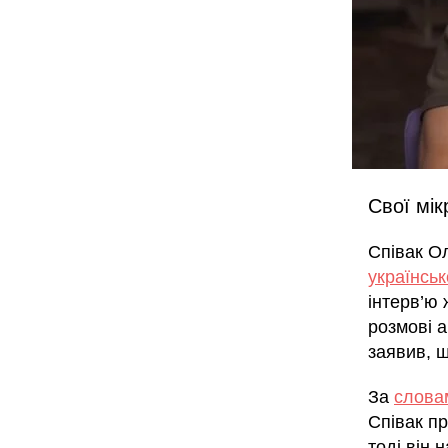
Свої мік
Співак О
українсь
інтерв’ю 
розмові а
заявив, щ
За
слова
Співак пр
тоді він 