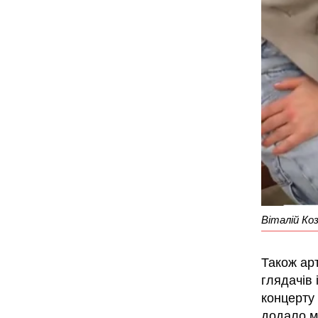
Віталій Ко
Також арт
глядачів 
концерту 
додало м