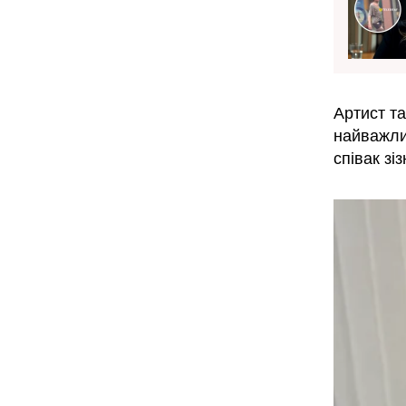
Артист та
найважли
співак зі