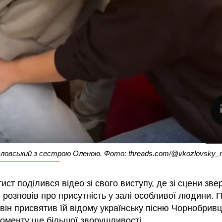
зловський з сестрою Оленою. Фото: threads.com/@vkozlovsky_
ист поділився відео зі свого виступу, де зі сцени зв
і розповів про присутність у залі особливої людини. П
він присвятив їй відому українську пісню Чорнобривц
оменту ще більшої зворушливості.