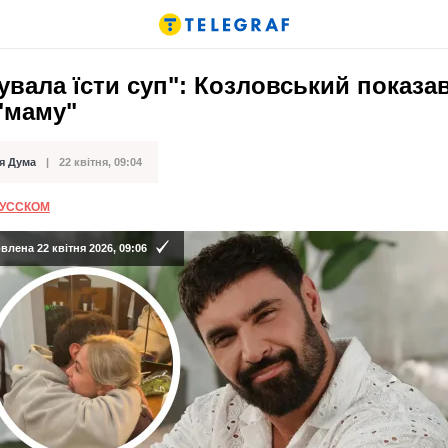
вала їсти суп": Козловський показа
"маму"
я Дума
22 квітня, 09:04
ації
РУССКОМ
лена 22 квітня 2026, 09:06