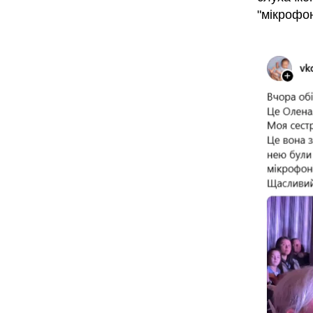
"мікрофо