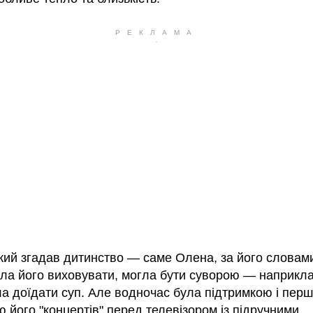
кий згадав дитинство — саме Олена, за його словам
ла його виховувати, могла бути суворою — наприкла
а доїдати суп. Але водночас була підтримкою і пер
 його "концертів" перед телевізором із підручними