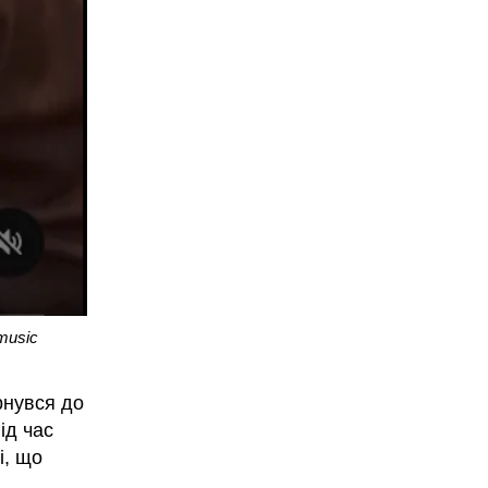
music
ернувся до
ід час
і, що