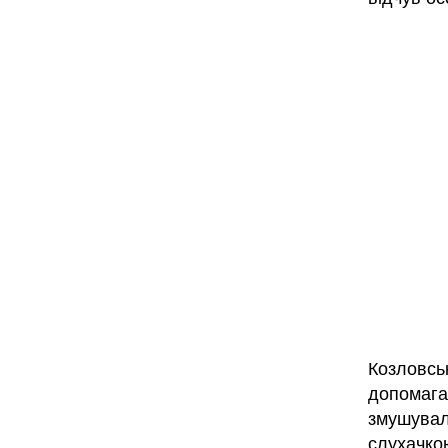
Козловсь
допомага
змушувал
слухачкою