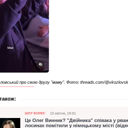
зловський про свою другу "маму". Фото: threads.com/@vkozlovs
також:
Категорія
Дата публікації
15 квітня, 19:01
ШОУ-БІЗНЕС
Це Олег Винник? "Двійника" співака у рва
лосинах помітили у німецькому місті (віде