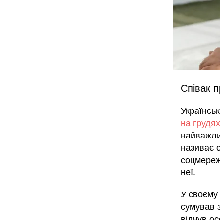
Співак п
Українськ
на грудя
найважлив
називає 
соцмережа
неї.
У своєму
сумував з
відчув ос