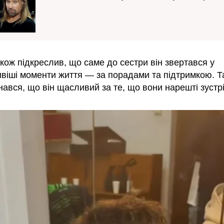
кож підкреслив, що саме до сестри він звертався у
віші моменти життя — за порадами та підтримкою. Т
знався, що він щасливий за те, що вони нарешті зустр