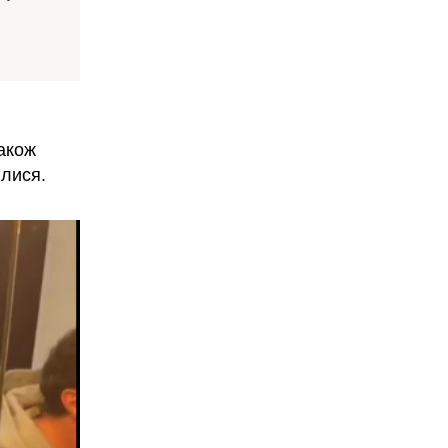
акож
ілися.