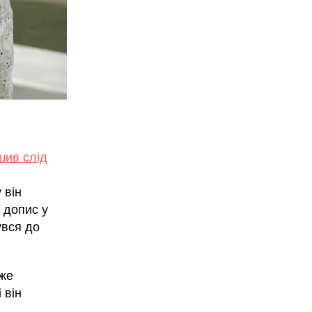
шив слід
 він
 допис у
увся до
уже
 він