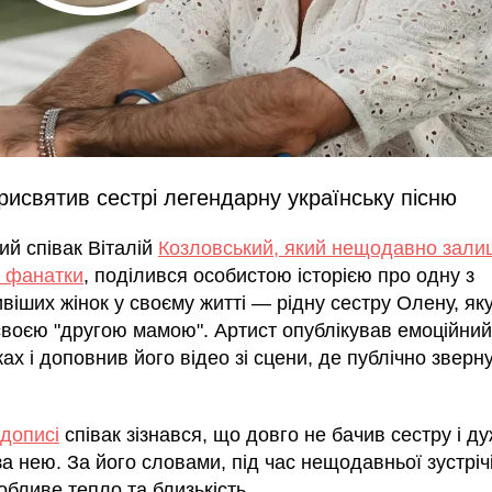
рисвятив сестрі легендарну українську пісню
ий співак Віталій
Козловський, який нещодавно зали
х фанатки
, поділився особистою історією про одну з
іших жінок у своєму житті — рідну сестру Олену, яку
своєю "другою мамою". Артист опублікував емоційний
х і доповнив його відео зі сцени, де публічно зверн
дописі
співак зізнався, що довго не бачив сестру і д
а нею. За його словами, під час нещодавньої зустрічі
обливе тепло та близькість.