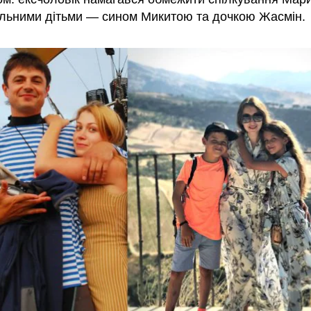
пільними дітьми — сином Микитою та дочкою Жасмін.