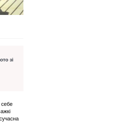
ото зі
 себе
ажкі
 сучасна