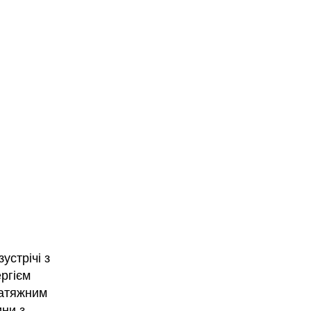
устрічі з
ргієм
затяжним
ни з