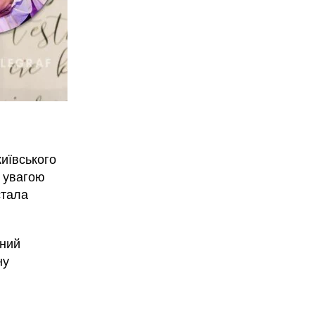
иївського
 увагою
стала
ьний
ну