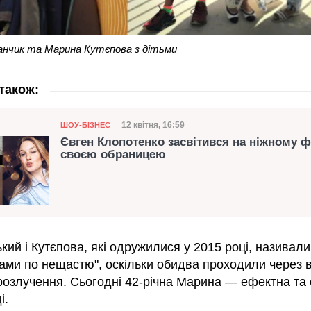
анчик та Марина Кутєпова з дітьми
також:
Категорія
Дата публікації
12 квітня, 16:59
ШОУ-БІЗНЕС
Євген Клопотенко засвітився на ніжному ф
своєю обраницею
ий і Кутєпова, які одружилися у 2015 році, називали
ами по нещастю", оскільки обидва проходили через в
розлучення. Сьогодні 42-річна Марина — ефектна та
і.