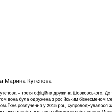
ка Марина Кутєпова
тєпова – третя офіційна дружина Шовковського. До з
том вона була одружена з російським бізнесменом Се
ом. Їхнє розлучення у 2015 році супроводжувалося 
ом: ексчоловік намагався обмежити спілкування Мари