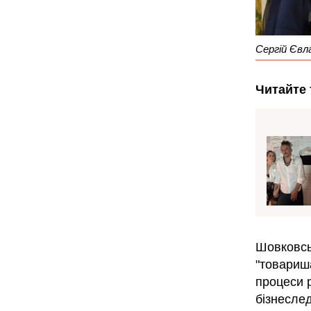
Сергій Євл
Читайте 
Шовковськ
"товариш
процеси 
бізнеслед