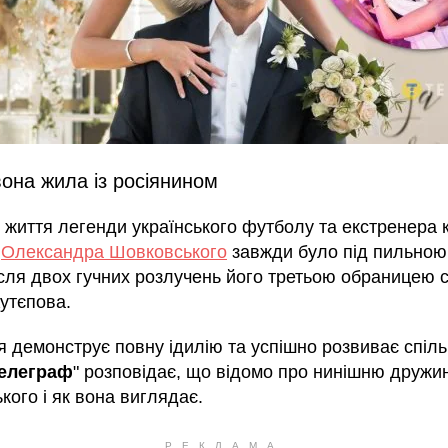
она жила із росіянином
 життя легенди українського футболу та екстренера к
"
Олександра Шовковського
завжди було під пильною
ісля двох гучних розлучень його третьою обраницею 
утєпова.
 демонструє повну ідилію та успішно розвиває спіл
елеграф
" розповідає, що відомо про нинішню дружи
ого і як вона виглядає.