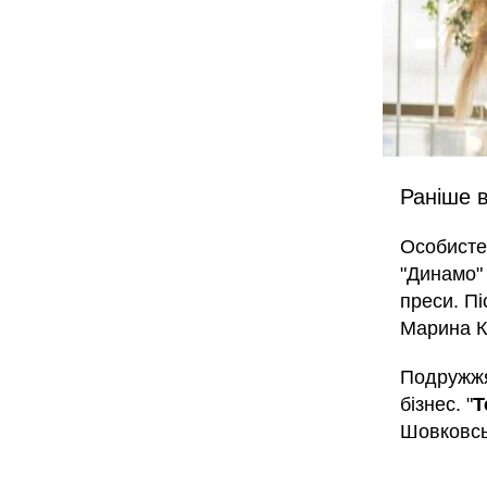
Раніше в
Особисте
"Динамо
преси. П
Марина К
Подружжя
бізнес. "
Т
Шовковськ