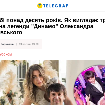
і понад десять років. Як виглядає т
на легенди "Динамо" Олександра
вського
 Кармазіна
13 квітня, 13:08
ації
РУССКОМ