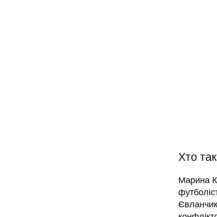
Хто та
Марина Ку
футболіс
Євланчик
конфлікт