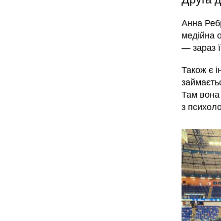
Анна Реб
медійна о
— зараз ї
Також є і
займаєть
Там вона
з психоло