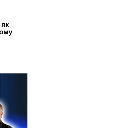
 як
йому