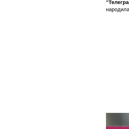
"Телегр
народила 