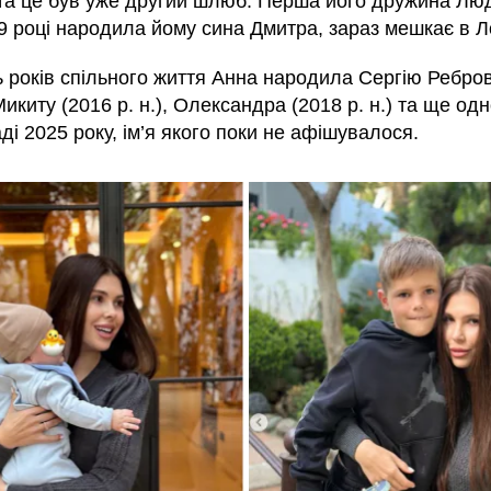
та це був уже другий шлюб. Перша його дружина Лю
9 році народила йому сина Дмитра, зараз мешкає в Л
ь років спільного життя Анна народила Сергію Ребро
икиту (2016 р. н.), Олександра (2018 р. н.) та ще од
ді 2025 року, ім’я якого поки не афішувалося.