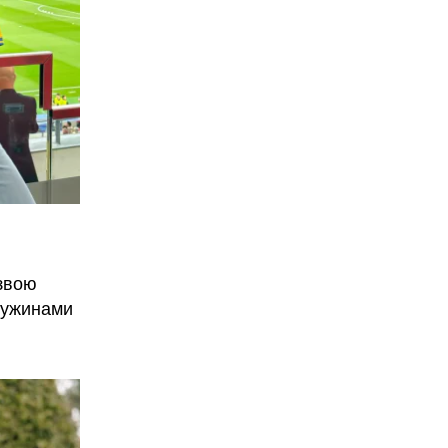
азвою
дружинами