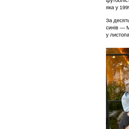
футболіс
яка у 199
За десят
синів — М
у листопа