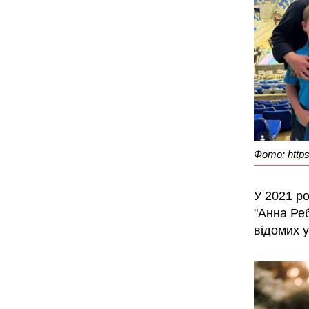
Фото: http
У 2021 р
"Анна Реб
відомих 