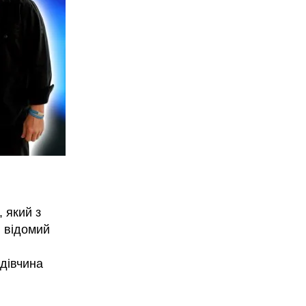
 який з
н відомий
дівчина