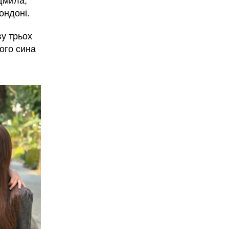
дмила,
ондоні.
ву трьох
ного сина