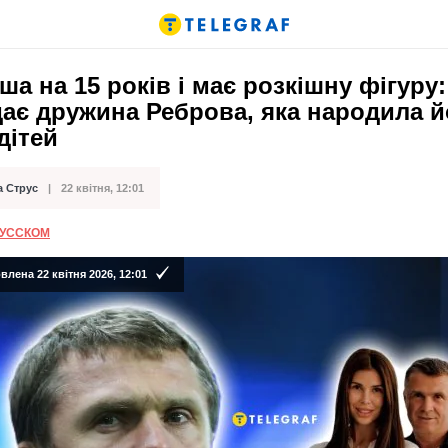
а на 15 років і має розкішну фігуру:
ає дружина Реброва, яка народила 
дітей
а Струс
22 квітня, 12:01
ації
РУССКОМ
лена 22 квітня 2026, 12:01