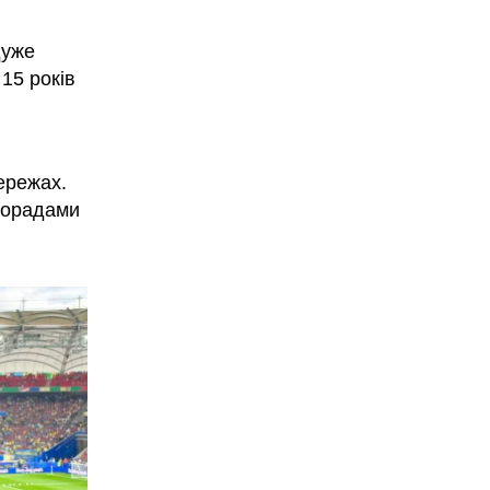
дуже
15 років
ережах.
порадами