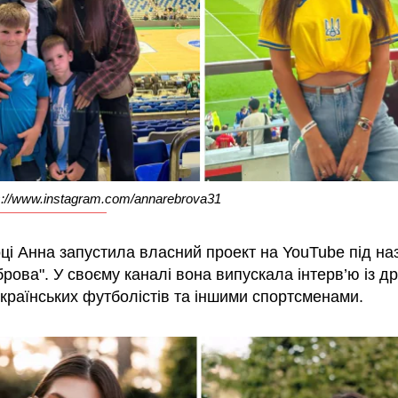
s://www.instagram.com/annarebrova31
оці Анна запустила власний проект на YouTube під н
рова". У своєму каналі вона випускала інтерв’ю із 
українських футболістів та іншими спортсменами.