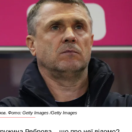
ров. Фото: Getty Images /Getty Images
дружина Реброва – що про неї відомо?