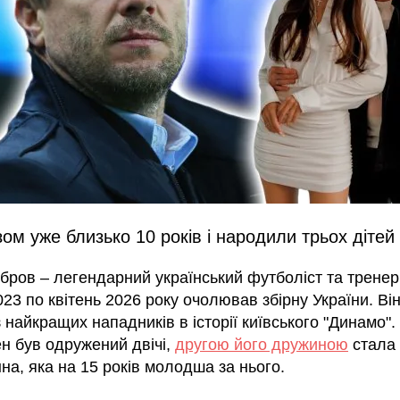
ом уже близько 10 років і народили трьох дітей
бров – легендарний український футболіст та тренер,
23 по квітень 2026 року очолював збірну України. Ві
з найкращих нападників в історії київського "Динамо".
н був одружений двічі,
другою його дружиною
стала 
нна, яка на 15 років молодша за нього.