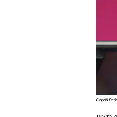
Сергій Реб
Друга 