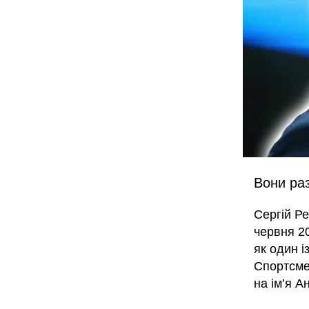
Вони раз
Сергій Ре
червня 20
як один і
Спортсме
на ім’я А