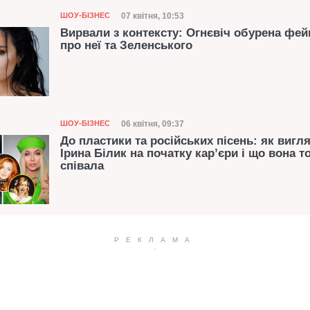
Категорія
Дата публікації
07 квітня, 10:53
ШОУ-БІЗНЕС
Вирвали з контексту: Огнєвіч обурена фе
про неї та Зеленського
Категорія
Дата публікації
06 квітня, 09:37
ШОУ-БІЗНЕС
До пластики та російських пісень: як вигл
Ірина Білик на початку кар’єри і що вона т
співала