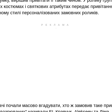
умку, вирішив привітати її таким чином. У ролику гр
х костюмах і святкових атрибутах передає привітанн
ному стилі персоналізованих замовних роликів.
чі почали масово вгадувати, хто ж замовив таке при
ідозрюваних" називали EL Кравчук, Alekseev та Діма