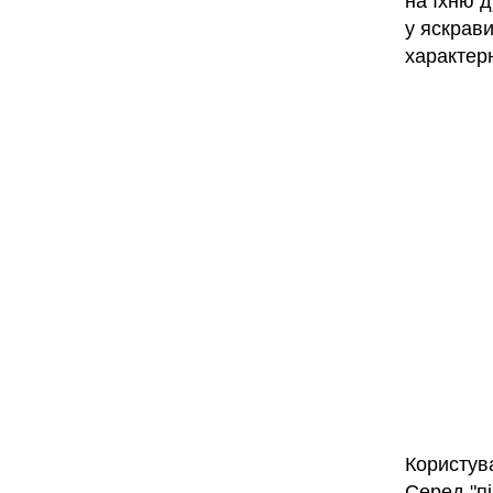
на їхню д
у яскрави
характер
Користува
Серед "п