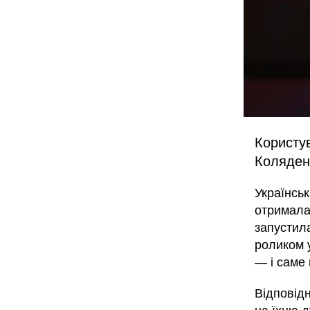
Користув
Коляден
Українськ
отримала
запустил
роликом 
— і саме 
Відповідн