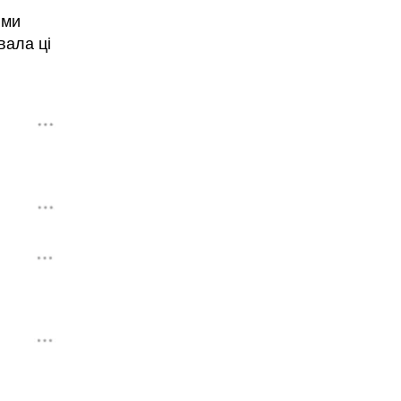
ими
вала ці