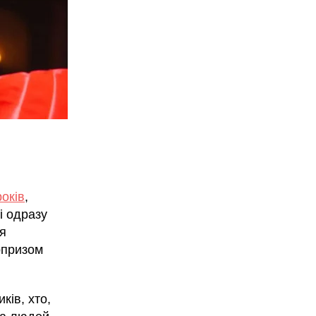
років
,
і одразу
я
рпризом
ків, хто,