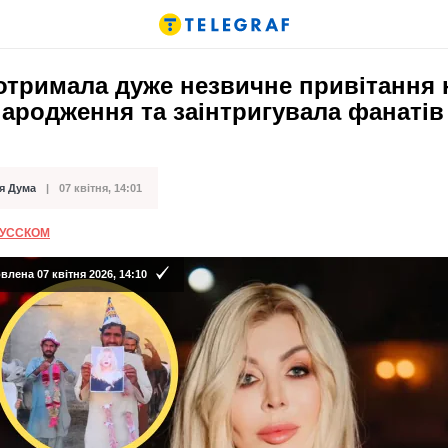
отримала дуже незвичне привітання 
ародження та заінтригувала фанатів
)
я Дума
07 квітня, 14:01
ації
РУССКОМ
лена 07 квітня 2026, 14:10