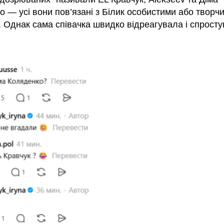
 — усі вони пов’язані з Білик особистими або творч
. Однак сама співачка швидко відреагувала і спросту