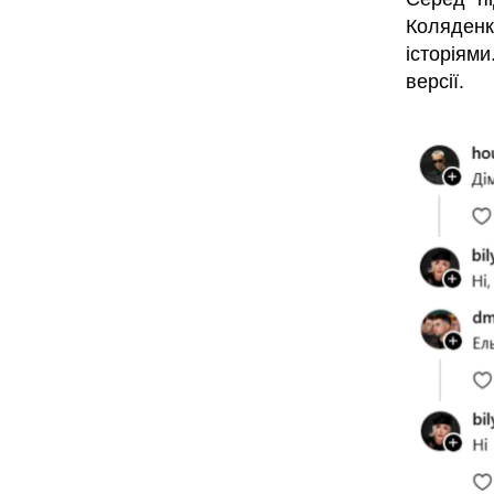
Коляденко
історіями
версії.