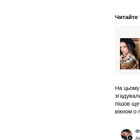
Читайте 
На цьому
згадувал
пішов ще 
вікном о 