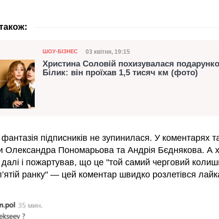
також:
Категорія
Дата публікації
03 квітня, 19:15
ШОУ-БІЗНЕС
Христина Соловій похизувалася подарунко
Білик: він проїхав 1,5 тисяч км (фото)
 фантазія підписників не зупинилася. У коментарях т
и Олександра Пономарьова та Андрія Бєднякова. А х
далі і пожартував, що це "той самий черговий колишн
п’ятій ранку" — цей коментар швидко розлетівся лайк