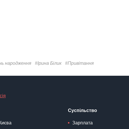
нь народження
#Ірина Білик
#Привітання
сія
Суспільство
Києва
Зарплата