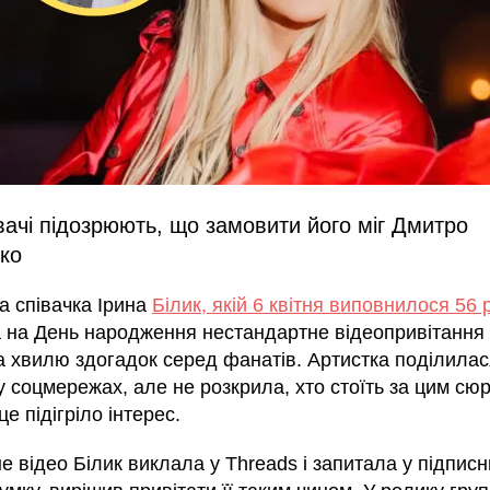
ачі підозрюють, що замовити його міг Дмитро
ко
а співачка Ірина
Білик, якій 6 квітня виповнилося 56 
 на День народження нестандартне відеопривітання 
а хвилю здогадок серед фанатів. Артистка поділилас
у соцмережах, але не розкрила, хто стоїть за цим сю
це підігріло інтерес.
е відео Білик виклала у Threads і запитала у підписни