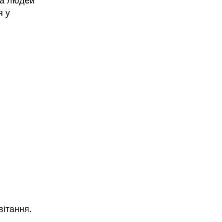
упа людей
я у
вітання.