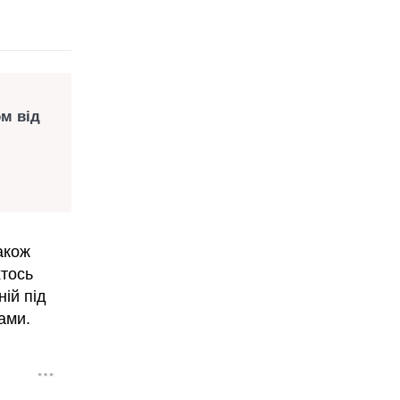
м від
акож
тось
ій під
ами.