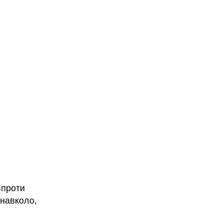
впроти
 навколо,