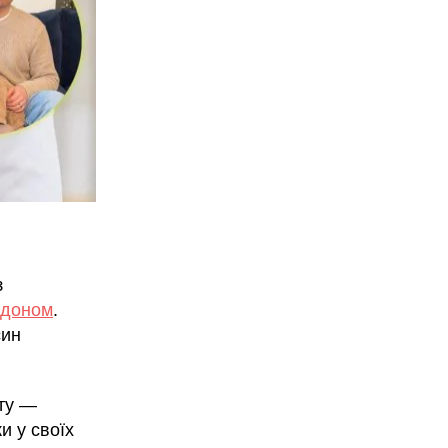
з
рдоном
.
син
іту —
и у своїх