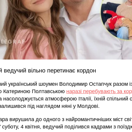
й ведучий вільно перетинає кордон
ий український шоумен Володимир Остапчук разом і
ю Катериною Полтавською
наразі перебувають за ко
 насолоджується атмосферою Італії, їхній спільний 
залишився під наглядом няні у Молдові.
ара вирушила до одного з найромантичніших міст св
У суботу, 4 квітня, ведучий поділився кадрами з поїздк