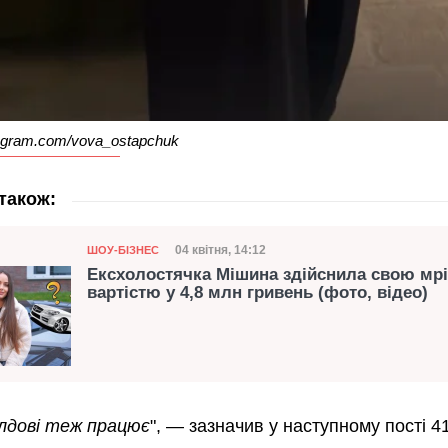
agram.com/vova_ostapchuk
також:
Категорія
Дата публікації
04 квітня, 14:12
ШОУ-БІЗНЕС
Ексхолостячка Мішина здійснила свою мр
вартістю у 4,8 млн гривень (фото, відео)
олдові теж працює
", — зазначив у наступному пості 4