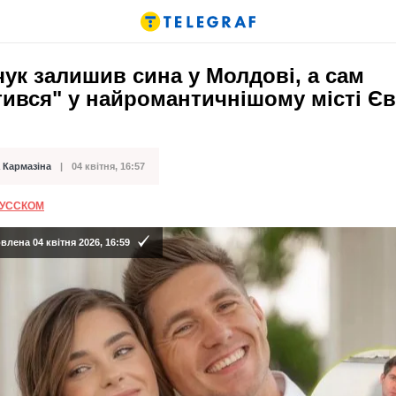
ук залишив сина у Молдові, а сам
тився" у найромантичнішому місті Є
 Кармазіна
04 квітня, 16:57
ації
РУССКОМ
лена 04 квітня 2026, 16:59