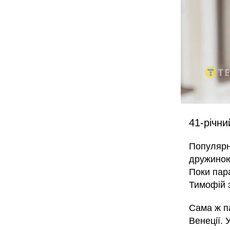
41-річни
Популярн
дружино
Поки пара
Тимофій 
Сама ж п
Венеції. 