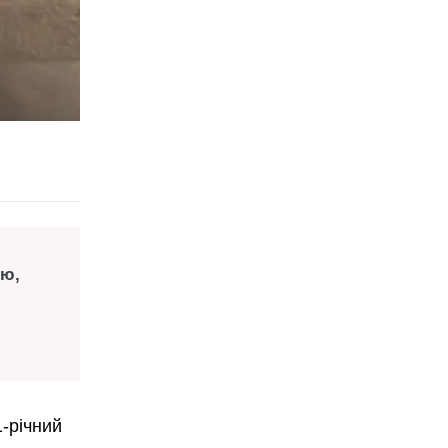
ію,
1-річний