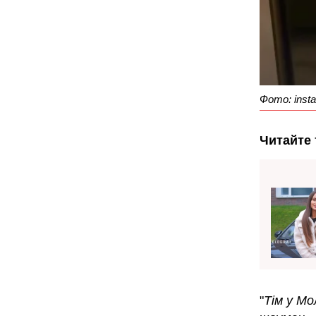
Фото: inst
Читайте 
"
Тім у М