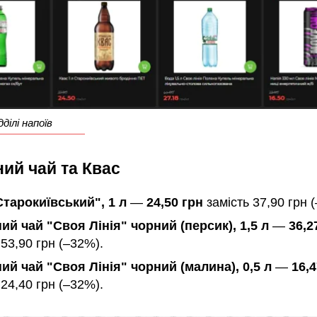
дділі напоїв
ий чай та Квас
Старокиївський", 1 л
—
24,50 грн
замість 37,90 грн 
ий чай "Своя Лінія" чорний (персик), 1,5 л
—
36,2
 53,90 грн (–32%).
ий чай "Своя Лінія" чорний (малина), 0,5 л
—
16,4
 24,40 грн (–32%).