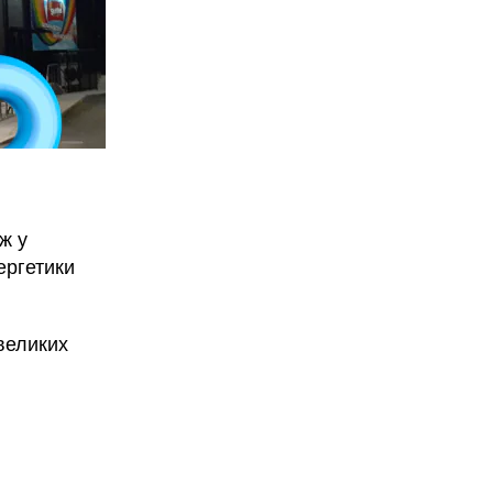
ж у
нергетики
великих