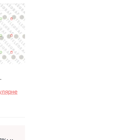
.
пулярне