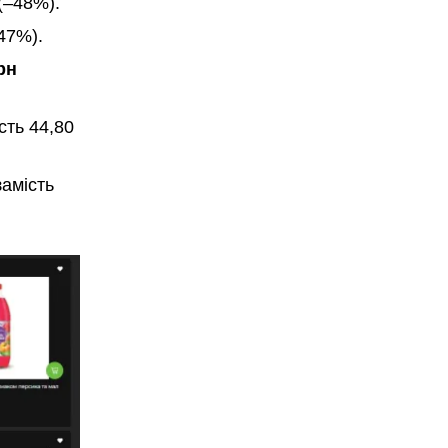
(–48%).
47%).
рн
сть 44,80
амість