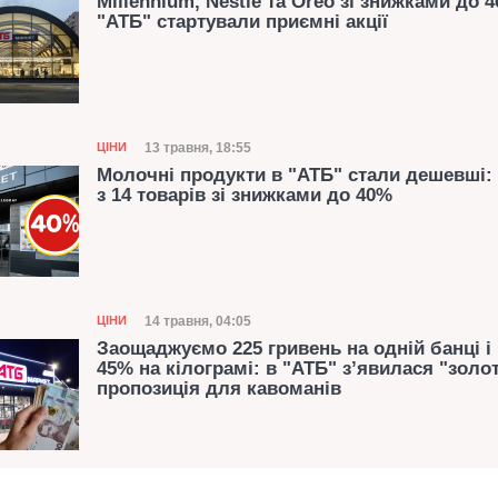
Millennium, Nestle та Oreo зі знижками до 4
"АТБ" стартували приємні акції
Категорія
Дата публікації
13 травня, 18:55
ЦІНИ
Молочні продукти в "АТБ" стали дешевші:
з 14 товарів зі знижками до 40%
Категорія
Дата публікації
14 травня, 04:05
ЦІНИ
Заощаджуємо 225 гривень на одній банці і
45% на кілограмі: в "АТБ" з’явилася "золо
пропозиція для кавоманів