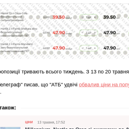
ропозиції тривають всього тиждень. З 13 по 20 травня
елеграф" писав, що "АТБ" удвічі
обвалив ціни на по
.
також:
Категорія
Дата публікації
13 травня, 17:52
ЦІНИ