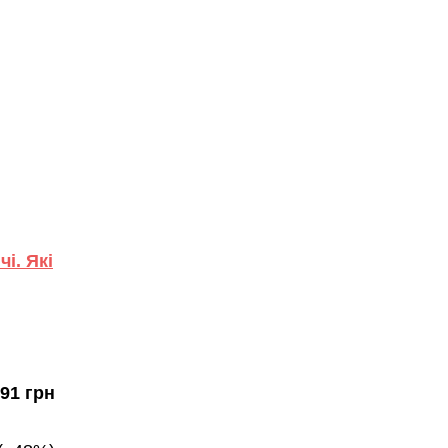
і. Які
,91 грн