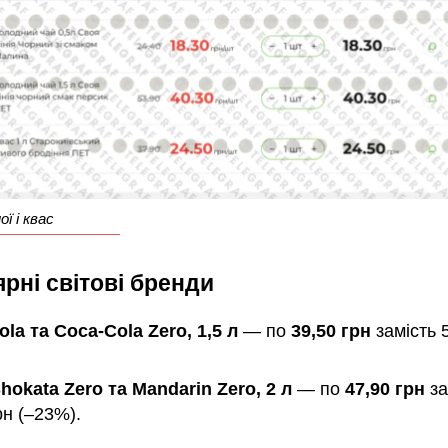
ої і квас
рні світові бренди
la та Coca-Cola Zero, 1,5 л
— по
39,50 грн
замість 
hokata Zero та Mandarin Zero, 2 л
— по
47,90 грн
за
рн (–23%).