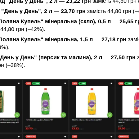
д "День у День", 2 л
—
23,22 грн
замість 44,80 грн 
 "День у День", 2 л
—
23,70 грн
замість 44,80 грн (–
Поляна Купель" мінеральна (скло), 0,5 л
—
25,65 г
 44,80 грн (–42%).
Поляна Купель" мінеральна, 1,5 л
—
27,18 грн
замі
9%).
День у День" (персик та малина), 2 л
—
27,50 грн
з
рн (–38%).