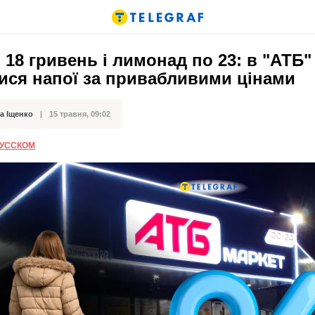
о 18 гривень і лимонад по 23: в "АТБ"
ися напої за привабливими цінами
а Іщенко
15 травня, 09:02
ації
РУССКОМ