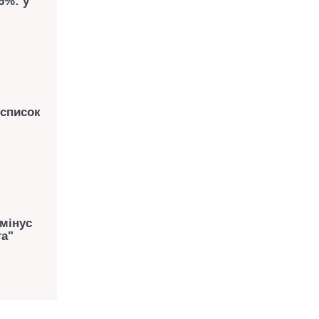
6%: у
 список
 мінус
та"