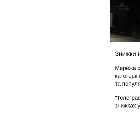
Знижки 
Мережа с
категорії
та популя
"Телегра
знижках у