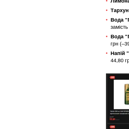
Лимона
Тархун
Вода "
замість
Вода "
грн (–3
Напій "
44,80 г