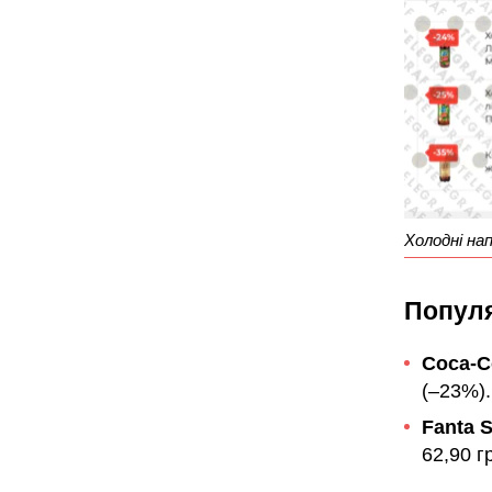
Холодні нап
Популя
Coca-Co
(–23%).
Fanta S
62,90 г