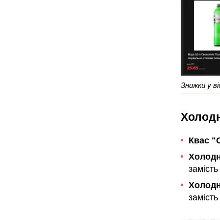
Знижки у ві
Холодн
Квас "
Холодн
замість
Холодн
замість