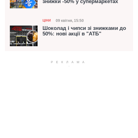
знижки -50% у супермаркетах
Категорія
Дата публікації
09 квітня, 15:50
ЦІНИ
Шоколад і чипси зі знижками до
50%: нові акції в "АТБ"