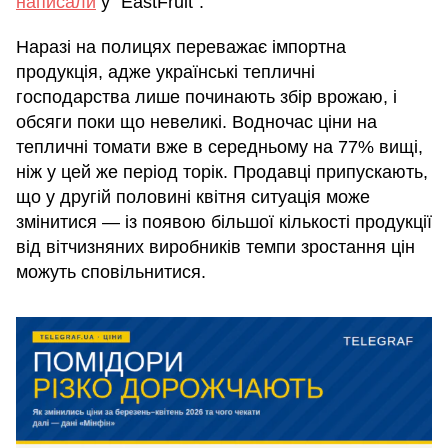
написали
у "EastFruit".
Наразі на полицях переважає імпортна
продукція, адже українські тепличні
господарства лише починають збір врожаю, і
обсяги поки що невеликі. Водночас ціни на
тепличні томати вже в середньому на 77% вищі,
ніж у цей же період торік. Продавці припускають,
що у другій половині квітня ситуація може
змінитися — із появою більшої кількості продукції
від вітчизняних виробників темпи зростання цін
можуть сповільнитися.