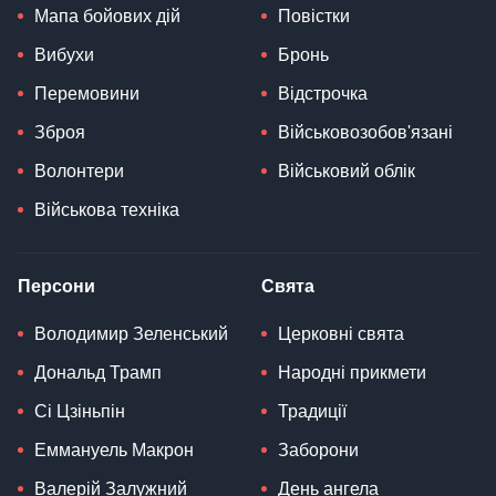
Мапа бойових дій
Повістки
Вибухи
Бронь
Перемовини
Відстрочка
Зброя
Військовозобов'язані
Волонтери
Військовий облік
Військова техніка
Персони
Свята
Володимир Зеленський
Церковні свята
Дональд Трамп
Народні прикмети
Сі Цзіньпін
Традиції
Еммануель Макрон
Заборони
Валерій Залужний
День ангела