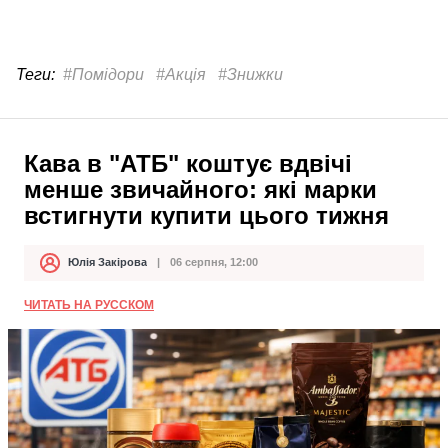
Теги:
#Помідори
#Акція
#Знижки