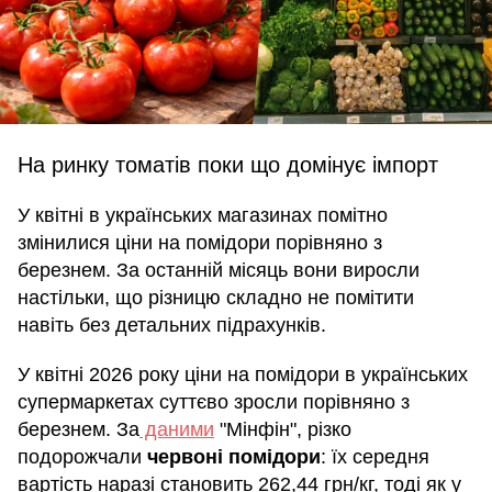
На ринку томатів поки що домінує імпорт
У квітні в українських магазинах помітно
змінилися ціни на помідори порівняно з
березнем. За останній місяць вони виросли
настільки, що різницю складно не помітити
навіть без детальних підрахунків.
У квітні 2026 року ціни на помідори в українських
супермаркетах суттєво зросли порівняно з
березнем. За
даними
"Мінфін", різко
подорожчали
червоні помідори
: їх середня
вартість наразі становить 262,44 грн/кг, тоді як у