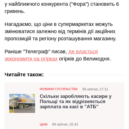
у найближчого конкурента ("Фора") становить 6
гривень.
Нагадаємо, що ціни в супермаркетах можуть
змінюватися залежно від термінів дії акційних
пропозицій та регіону розташування магазину.
Раніше "Телеграф" писав,
де вдасться
зекономити на огірках
огірків до Великодня.
Читайте також:
Категорія
Дата публікації
06 квітня, 17:11
НОВИНИ СУСПІЛЬСТВА
Скільки заробляють касири у
Польщі та як відрізняється
зарплата на касі в "АТБ"
Категорія
Дата публікації
06 квітня, 16:41
ЦІНИ