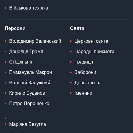
Військова техніка
Персони
Свята
Володимир Зеленський
Церковні свята
Дональд Трамп
Народні прикмети
Сі Цзіньпін
Традиції
Еммануель Макрон
Заборони
Валерій Залужний
День ангела
Кирило Буданов
Іменини
Петро Порошенко
Мар'яна Безугла