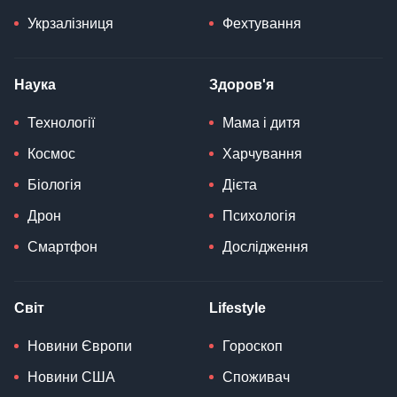
Укрзалізниця
Фехтування
Наука
Здоров'я
Технології
Мама і дитя
Космос
Харчування
Біологія
Дієта
Дрон
Психологія
Смартфон
Дослідження
Світ
Lifestyle
Новини Європи
Гороскоп
Новини США
Споживач