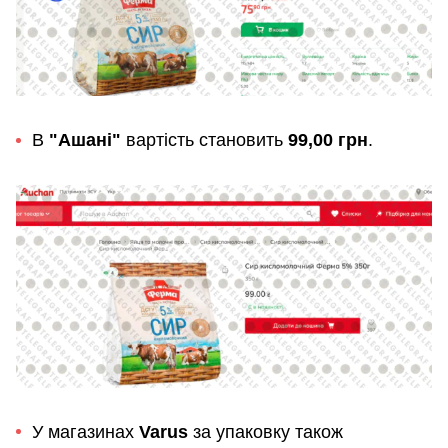
В
"Ашані"
вартість становить
99,00 грн
.
У магазинах
Varus
за упаковку також