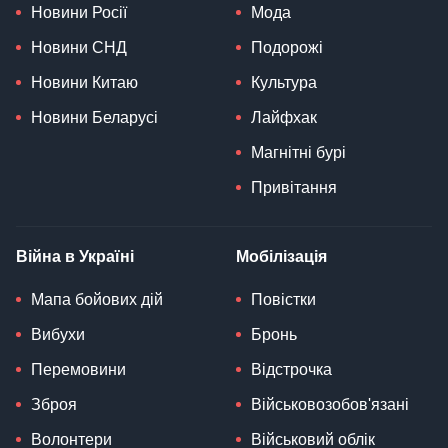
Новини Росії
Мода
Новини СНД
Подорожі
Новини Китаю
Культура
Новини Беларусі
Лайфхак
Магнітні бурі
Привітання
Війна в Україні
Мобілізація
Мапа бойових дій
Повістки
Вибухи
Бронь
Перемовини
Відстрочка
Зброя
Військовозобов'язані
Волонтери
Військовий облік