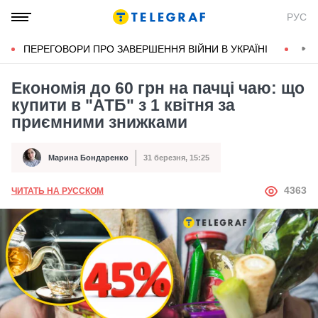
РУС
ПЕРЕГОВОРИ ПРО ЗАВЕРШЕННЯ ВІЙНИ В УКРАЇНІ
КОН
Економія до 60 грн на пачці чаю: що
купити в "АТБ" з 1 квітня за
приємними знижками
Марина Бондаренко
31 березня, 15:25
Автор
Дата публікації
АВТОР
4363
ЧИТАТЬ НА РУССКОМ