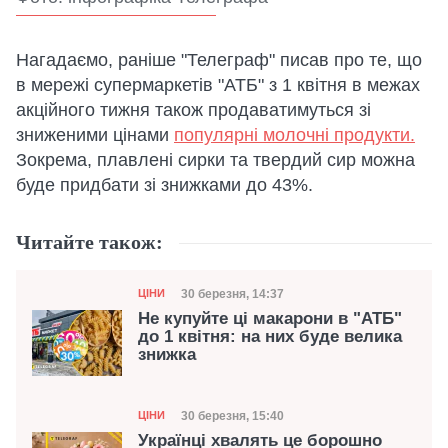
Нагадаємо, раніше "Телеграф" писав про те, що
в мережі супермаркетів "АТБ" з 1 квітня в межах
акційного тижня також продаватимуться зі
зниженими цінами
популярні молочні продукти.
Зокрема, плавлені сирки та твердий сир можна
буде придбати зі знижками до 43%.
Читайте також:
Категорія
Дата публікації
30 березня, 14:37
ЦІНИ
Не купуйте ці макарони в "АТБ"
до 1 квітня: на них буде велика
знижка
Категорія
Дата публікації
30 березня, 15:40
ЦІНИ
Українці хвалять це борошно