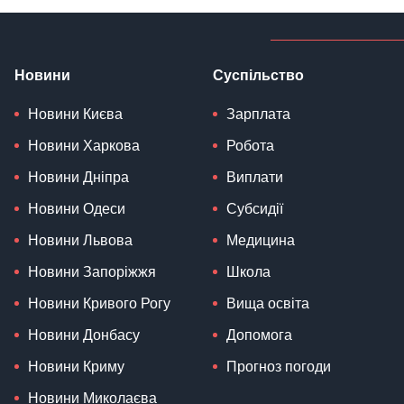
Новини
Суспільство
Новини Києва
Зарплата
Новини Харкова
Робота
Новини Дніпра
Виплати
Новини Одеси
Субсидії
Новини Львова
Медицина
Новини Запоріжжя
Школа
Новини Кривого Рогу
Вища освіта
Новини Донбасу
Допомога
Новини Криму
Прогноз погоди
Новини Миколаєва