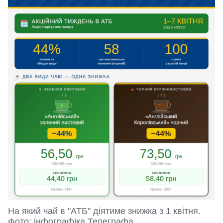
На який чай в "АТБ" діятиме знижка з 1 квітня.
Фото: інфографіка Телеграфа