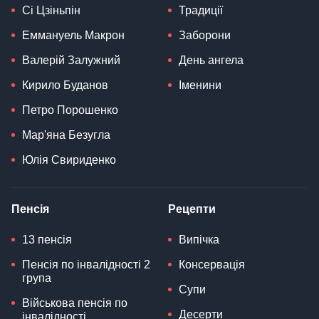
Сі Цзіньпін
Традиції
Еммануель Макрон
Заборони
Валерій Залужний
День ангела
Кирило Буданов
Іменини
Петро Порошенко
Мар'яна Безугла
Юлія Свириденко
Пенсія
Рецепти
13 пенсія
Випічка
Пенсія по інвалідності 2
Консервація
група
Супи
Військова пенсія по
Десерти
інвалідності