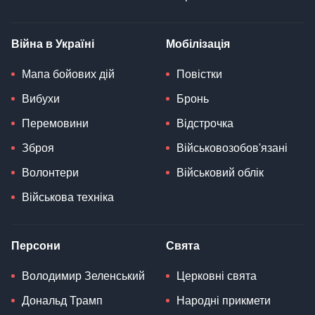
Війна в Україні
Мобілізація
Мапа бойових дій
Повістки
Вибухи
Бронь
Перемовини
Відстрочка
Зброя
Військовозобов'язані
Волонтери
Військовий облік
Військова техніка
Персони
Свята
Володимир Зеленський
Церковні свята
Дональд Трамп
Народні прикмети