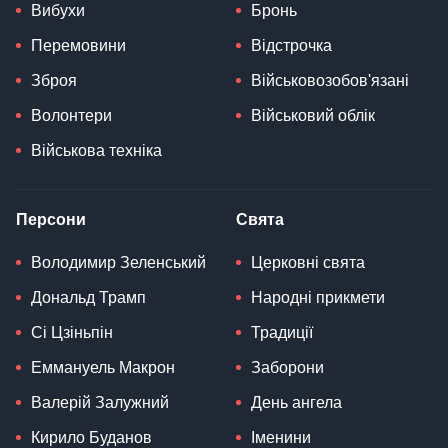
Вибухи
Бронь
Перемовини
Відстрочка
Зброя
Військовозобов'язані
Волонтери
Військовий облік
Військова техніка
Персони
Свята
Володимир Зеленський
Церковні свята
Дональд Трамп
Народні прикмети
Сі Цзіньпін
Традиції
Еммануель Макрон
Заборони
Валерій Залужний
День ангела
Кирило Буданов
Іменини