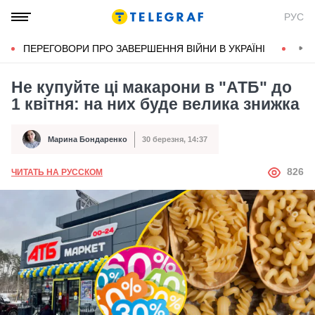
РУС
ПЕРЕГОВОРИ ПРО ЗАВЕРШЕННЯ ВІЙНИ В УКРАЇНІ
КОН
Не купуйте ці макарони в "АТБ" до
1 квітня: на них буде велика знижка
Марина Бондаренко
30 березня, 14:37
Автор
Дата публікації
АВТОР
826
ЧИТАТЬ НА РУССКОМ