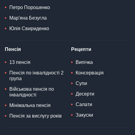
Петро Порошенко
Мар'яна Безугла
Юлія Свириденко
Пенсія
Рецепти
13 пенсія
Випічка
Пенсія по інвалідності 2
Консервація
група
Супи
Військова пенсія по
Десерти
інвалідності
Салати
Мінімальна пенсія
Закуски
Пенсія за вислугу років