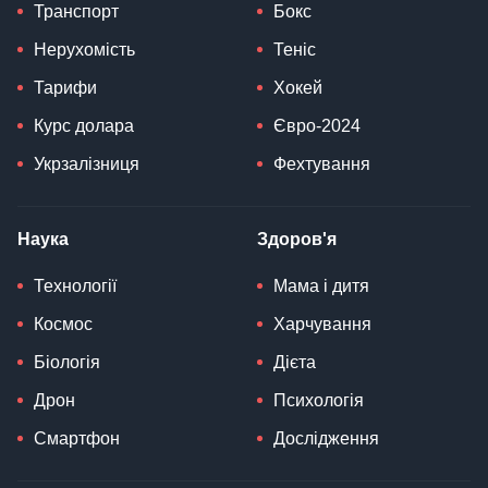
Транспорт
Бокс
Нерухомість
Теніс
Тарифи
Хокей
Курс долара
Євро-2024
Укрзалізниця
Фехтування
Наука
Здоров'я
Технології
Мама і дитя
Космос
Харчування
Біологія
Дієта
Дрон
Психологія
Смартфон
Дослідження