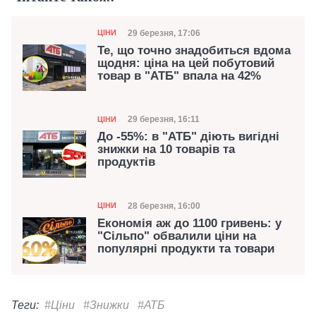
Категорія
Дата публікації
29 березня, 17:06
ЦІНИ
Те, що точно знадобиться вдома
щодня: ціна на цей побутовий
товар в "АТБ" впала на 42%
Категорія
Дата публікації
29 березня, 16:11
ЦІНИ
До -55%: в "АТБ" діють вигідні
знижки на 10 товарів та
продуктів
Категорія
Дата публікації
28 березня, 16:00
ЦІНИ
Економія аж до 1100 гривень: у
"Сільпо" обвалили ціни на
популярні продукти та товари
Теги:
#Ціни
#Знижки
#АТБ