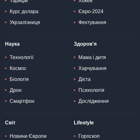
Тарифи
Хокей
Курс долара
Євро-2024
Укрзалізниця
Фехтування
Наука
Здоров'я
Технології
Мама і дитя
Космос
Харчування
Біологія
Дієта
Дрон
Психологія
Смартфон
Дослідження
Світ
Lifestyle
Новини Європи
Гороскоп