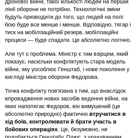
дронової війни, такої кількості людей на першій
лінії оборони не потрібно. Технологічні зміни
будуть призводити до того, що людей на полі
бою буде все менше і менше. Відповідно, тягар і
тиск на мобілізаційний резерв, мобілізаційні
процеси — буде спадати. Це абсолютно логічно.
Але тут є проблема. Міністр є тим взірцем, який
показує, наскільки конфліктують стара модель
війни, яку уособлює Генштаб, і нове покоління у
вигляді міністра оборони Федорова.
Точка конфлікту пов'язана з тим, що внаслідок
впровадження нових засобів ведення війни, на
яких наполягає Федоров, він вимушений (це
абсолютно природно) фактично
втручатися в
хід боїв, контролювати й брати участь в
бойових операціях
. Це, безумовно, не
подобається Генштабу. Плюс, з урахуванням