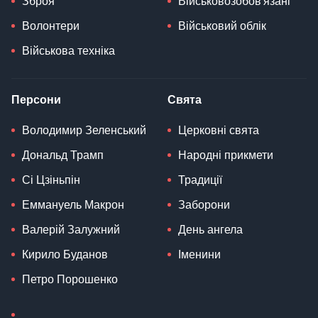
Зброя
Військовозобов'язані
Волонтери
Військовий облік
Військова техніка
Персони
Свята
Володимир Зеленський
Церковні свята
Дональд Трамп
Народні прикмети
Сі Цзіньпін
Традиції
Еммануель Макрон
Заборони
Валерій Залужний
День ангела
Кирило Буданов
Іменини
Петро Порошенко