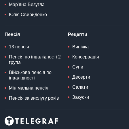
Мар'яна Безугла
Юлія Свириденко
Пенсія
Рецепти
13 пенсія
Випічка
Пенсія по інвалідності 2
Консервація
група
Супи
Військова пенсія по
Десерти
інвалідності
Салати
Мінімальна пенсія
Закуски
Пенсія за вислугу років