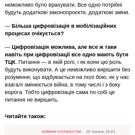
неможливо було врахувати. Все одно потрібні
будуть додаткові законопроєкти, додаткові зміни.
—
Більша цифровізація в мобілізаційних
процесах очікується?
—
Цифровізація можлива, але все ж таки
навіть при цифровізації все одно мають бути
ТЦК
. Питання — в якій ролі, і як вони цю роль
будуть виконувати. А це неможливо вирішити без
розуміння, що відбувається на полі бою, як у нас
взагалі змінюється війна, в тому числі і з боку
ворога. Тобто цифровізація сама по собі це
питання не вирішить.
Читайте також:
Категорія
Дата публікації
20 травня, 19:03
НОВИНИ СУСПІЛЬСТВА