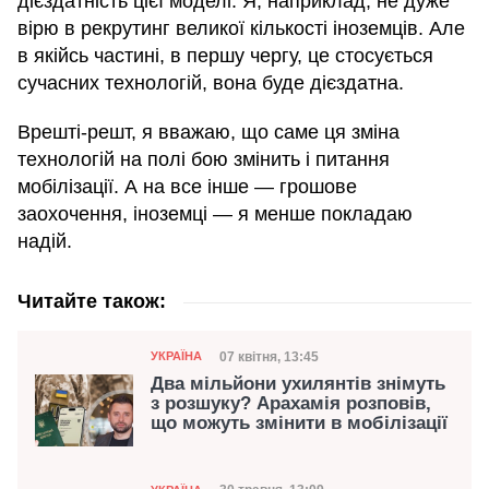
дієздатність цієї моделі. Я, наприклад, не дуже
вірю в рекрутинг великої кількості іноземців. Але
в якійсь частині, в першу чергу, це стосується
сучасних технологій, вона буде дієздатна.
Врешті-решт, я вважаю, що саме ця зміна
технологій на полі бою змінить і питання
мобілізації. А на все інше — грошове
заохочення, іноземці — я менше покладаю
надій.
Читайте також:
Категорія
Дата публікації
07 квітня, 13:45
УКРАЇНА
Два мільйони ухилянтів знімуть
з розшуку? Арахамія розповів,
що можуть змінити в мобілізації
Категорія