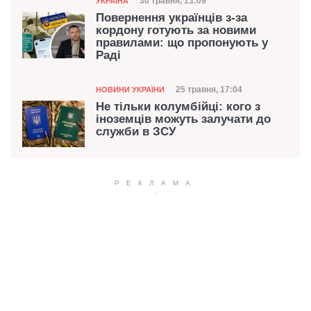
Дата публікації
30 травня, 13:09
УКРАЇНА
Повернення українців з-за
кордону готують за новими
правилами: що пропонують у
Раді
Категорія
Дата публікації
25 травня, 17:04
НОВИНИ УКРАЇНИ
Не тільки колумбійці: кого з
іноземців можуть залучати до
служби в ЗСУ