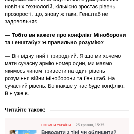
новітніх технологій, кількісно зростає рівень
прозорості, що, знову ж таки, Генштаб не
задовольняє.
—
Тобто ви кажете про конфлікт Міноборони
та Генштабу? Я правильно розумію?
— Він відчутний і природний. Якщо ми хочемо
мати сучасну армію номер один, ми маємо
якимось чином привести на один рівень
розуміння війни Міноборони та Генштаб. На
сучасний рівень. Бо інакше у нас буде конфлікт.
Він уже є.
Читайте також:
Категорія
Дата публікації
25 травня, 15:35
НОВИНИ УКРАЇНИ
Виводити з тіні чи облишити?