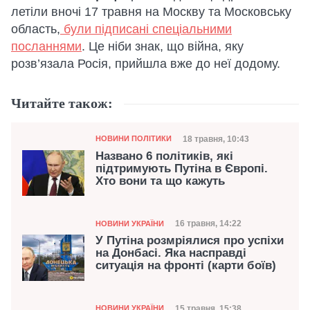
летіли вночі 17 травня на Москву та Московську
область,
були підписані спеціальними
посланнями
. Це ніби знак, що війна, яку
розв’язала Росія, прийшла вже до неї додому.
Читайте також:
Категорія
Дата публікації
18 травня, 10:43
НОВИНИ ПОЛІТИКИ
Названо 6 політиків, які
підтримують Путіна в Європі.
Хто вони та що кажуть
Категорія
Дата публікації
16 травня, 14:22
НОВИНИ УКРАЇНИ
У Путіна розмріялися про успіхи
на Донбасі. Яка насправді
ситуація на фронті (карти боїв)
Категорія
15 травня, 15:38
НОВИНИ УКРАЇНИ