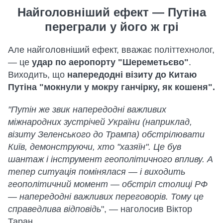
Найголовніший ефект — Путіна
переграли у його ж грі
Але найголовніший ефект, вважає політтехнолог,
— це
удар по аеропорту "Шереметьєво"
.
Виходить, що
напередодні візиту до Китаю
Путіна "мокнули у мокру ганчірку, як кошеня".
"Путін же звик напередодні важливих
міжнародних зустрічей України (наприклад,
візиту Зеленського до Трампа) обстрілювати
Київ, демонструючи, хто "хазяїн". Це був
шантаж і інструмент геополітичного впливу. А
тепер ситуація помінялася — і виходить
геополітичний момент — обстріл столиці РФ
— напередодні важливих переговорів. Тому це
справедлива відповідь
", — наголосив Віктор
Таран.