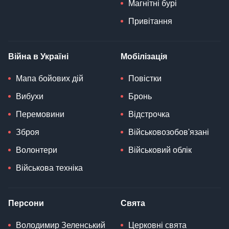
Магнітні бурі
Привітання
Війна в Україні
Мобілізація
Мапа бойових дій
Повістки
Вибухи
Бронь
Перемовини
Відстрочка
Зброя
Військовозобов'язані
Волонтери
Військовий облік
Військова техніка
Персони
Свята
Володимир Зеленський
Церковні свята