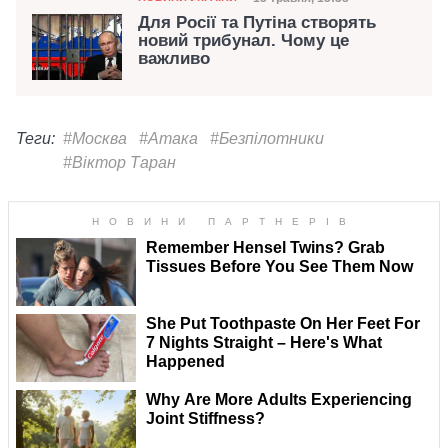
Дата публікації
Для Росії та Путіна створять
новий трибунал. Чому це
важливо
Теги:
#Москва
#Атака
#Безпілотники
#Віктор Таран