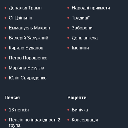
Дональд Трамп
Народні прикмети
Сі Цзіньпін
Традиції
Еммануель Макрон
Заборони
Валерій Залужний
День ангела
Кирило Буданов
Іменини
Петро Порошенко
Мар'яна Безугла
Юлія Свириденко
Пенсія
Рецепти
13 пенсія
Випічка
Пенсія по інвалідності 2
Консервація
група