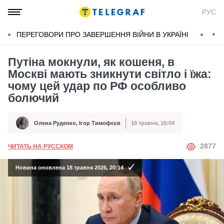
РУС
ПЕРЕГОВОРИ ПРО ЗАВЕРШЕННЯ ВІЙНИ В УКРАЇНІ
КОН
Путіна мокнули, як кошеня, в
Москві мають зникнути світло і їжа:
чому цей удар по РФ особливо
болючий
Олена Руденко
,
Ігор Тимофєєв
18 травня, 15:04
Автор
Дата публікації
АВТОР
2877
ЧИТАТЬ НА РУССКОМ
Новина оновлена 18 травня 2026, 20:14