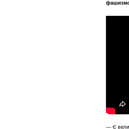
фашизмом
— Є вели