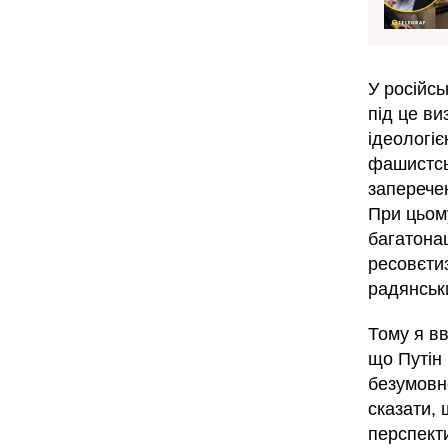
У російсь
під це ви
ідеологіє
фашистсь
заперечен
При цьому
багатонац
ресовєтиз
радянськ
Тому я вв
що Путін
безумовно
сказати, 
перспект