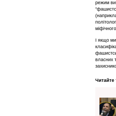
режим виз
"фашистсь
(наприкл
політолог
міфічного
І якщо ми
класифіка
фашистсь
власних т
захисник
Читайте 