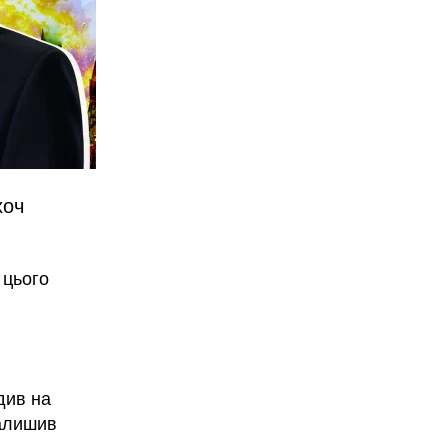
хоч
 цього
див на
залишив