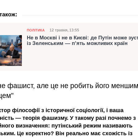
також:
Категорія
Дата публікації
12 травня, 13:55
ПОЛІТИКА
Не в Москві і не в Києві: де Путін може зус
із Зеленським — п’ять можливих країн
 не фашист, але це не робить його менши
цем"
тор філософії з історичної соціології, і ваша
ність — теорія фашизму. У такому разі почнемо з
ного визначення: путінський режим називають
ким. Це коректно? Він реально має схожість із