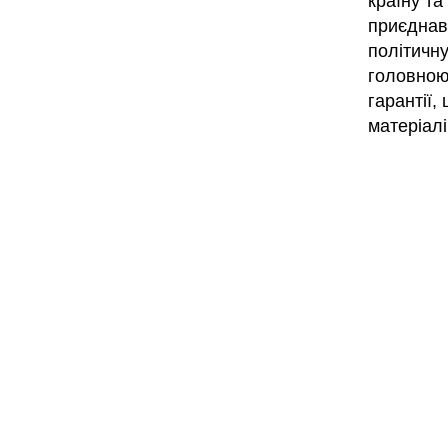
країну та
приєднавс
політичн
головною
гарантії,
матеріалі