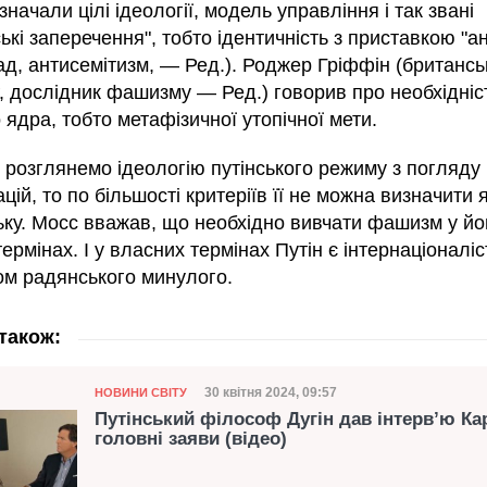
начали цілі ідеології, модель управління і так звані
кі заперечення", тобто ідентичність з приставкою "а
ад, антисемітизм, — Ред.). Роджер Гріффін (британсь
, дослідник фашизму — Ред.) говорив про необхідніс
 ядра, тобто метафізичної утопічної мети.
 розглянемо ідеологію путінського режиму з погляду 
цій, то по більшості критеріїв її не можна визначити 
ку. Мосс вважав, що необхідно вивчати фашизм у йо
ермінах. І у власних термінах Путін є інтернаціоналіс
ом радянського минулого.
також:
Категорія
Дата публікації
30 квітня 2024, 09:57
НОВИНИ СВІТУ
Путінський філософ Дугін дав інтерв’ю Ка
головні заяви (відео)