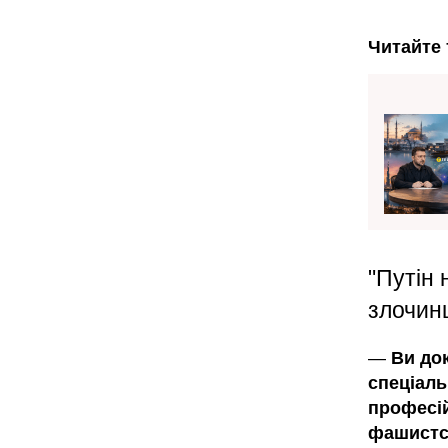
Читайте 
"Путін
злочин
—
Ви док
спеціаль
професій
фашистсь