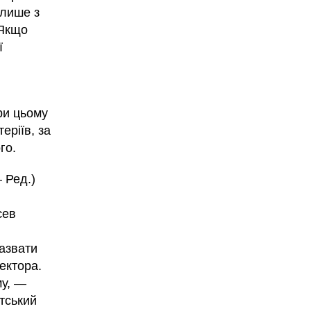
 лише з
 Якщо
ї
ри цьому
еріїв, за
го.
 Ред.)
єев
азвати
ектора.
му, —
тський