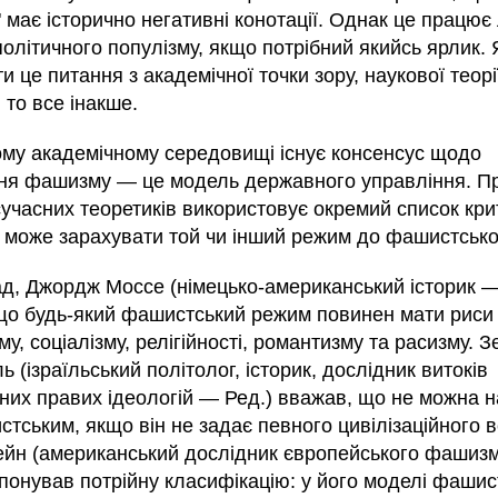
має історично негативні конотації. Однак це працює
олітичного популізму, якщо потрібний якийсь ярлик.
и це питання з академічної точки зору, наукової теорі
то все інакше.
ому академічному середовищі існує консенсус щодо
ня фашизму — це модель державного управління. П
сучасних теоретиків використовує окремий список крит
н може зарахувати той чи інший режим до фашистсько
д, Джордж Моссе (німецько-американський історик —
що будь-який фашистський режим повинен мати риси
му, соціалізму, релігійності, романтизму та расизму. З
 (ізраїльський політолог, історик, дослідник витоків
них правих ідеологій — Ред.) вважав, що не можна н
тським, якщо він не задає певного цивілізаційного в
ейн (американський дослідник європейського фашиз
опонував потрійну класифікацію: у його моделі фашис