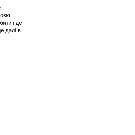
є
воєю
бити і де
це далі в