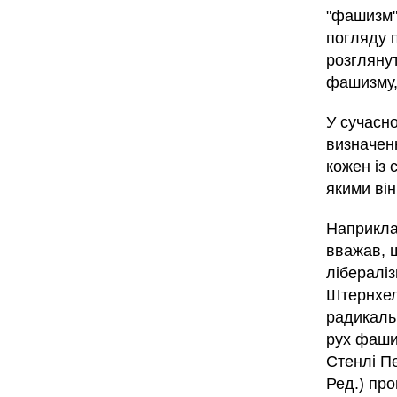
"фашизм" 
погляду п
розглянут
фашизму, 
У сучасн
визначен
кожен із 
якими ві
Наприкла
вважав, 
лібераліз
Штернхель
радикаль
рух фашис
Стенлі П
Ред.) пр