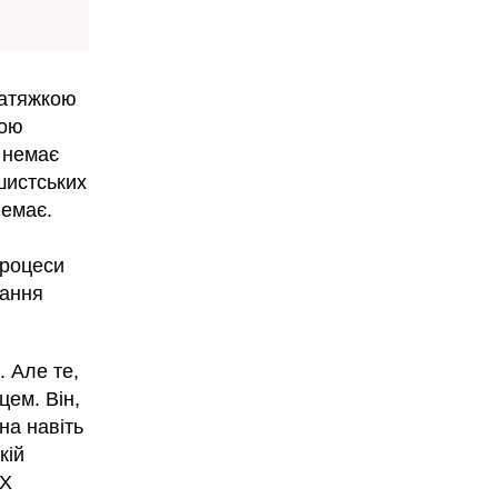
 натяжкою
вою
ї немає
шистських
немає.
процеси
вання
. Але те,
цем. Він,
на навіть
кій
XX