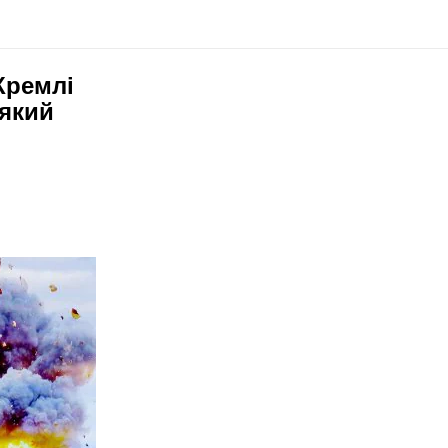
Кремлі
 який