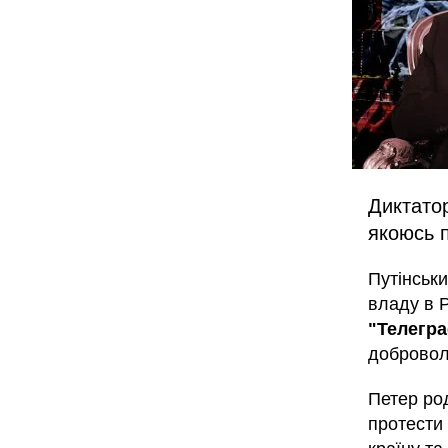
Диктатор
якоюсь 
Путінськи
владу в Р
"Телегр
добровол
Петер ро
протести 