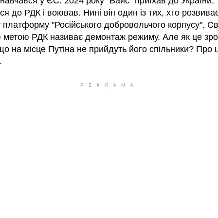
 навчався у ЄС. 2024 року "Вайс" приїхав до України,
я до РДК і воював. Нині він один із тих, хто розвива
у платформу "Російського добровольчого корпусу". С
 метою РДК називає демонтаж режиму. Але як це зро
 що на місце Путіна не прийдуть його спільники? Про 
.