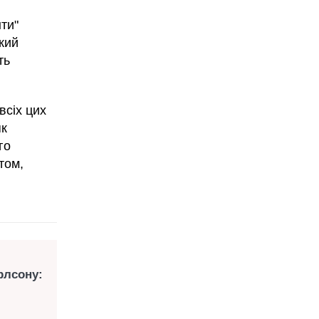
нти"
кий
ть
всіх цих
як
го
том,
рлсону: