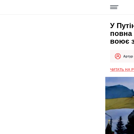
У Путі
повна 
воює з
Артур
Автор
Дата публік
ЧИТАТЬ НА 