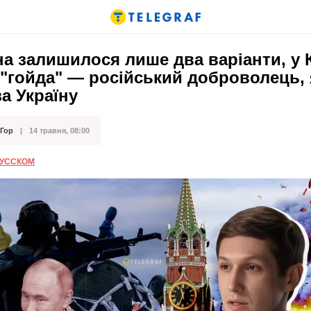
на залишилося лише два варіанти, у 
"гойда" — російський доброволець,
а Україну
 Гор
14 травня, 08:00
ації
РУССКОМ