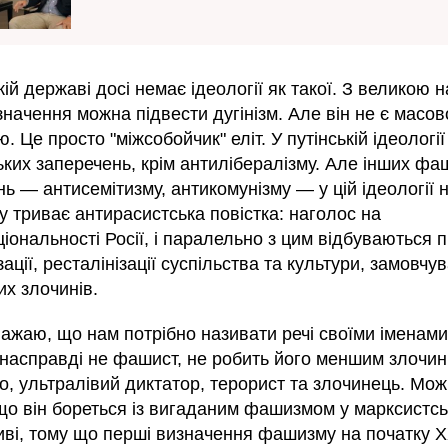
кій державі досі немає ідеології як такої. З великою
значення можна підвести дугінізм. Але він не є масо
ю. Це просто "міжсобойчик" еліт. У путінській ідеологі
ких заперечень, крім антилібералізму. Але інших фа
ь — антисемітизму, антикомунізму — у цій ідеології 
 триває антирасистська повістка: наголос на
іональності Росії, і паралельно з цим відбуваються 
ації, ресталінізації суспільства та культури, замовчу
их злочинів.
ажаю, що нам потрібно називати речі своїми іменами
 насправді не фашист, не робить його меншим злочин
, ультралівий диктатор, терорист та злочинець. Мож
що він бореться із вигаданим фашизмом у марксистсь
иві, тому що перші визначення фашизму на початку 