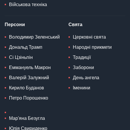
Військова техніка
Персони
Свята
Володимир Зеленський
Церковні свята
Дональд Трамп
Народні прикмети
Сі Цзіньпін
Традиції
Еммануель Макрон
Заборони
Валерій Залужний
День ангела
Кирило Буданов
Іменини
Петро Порошенко
Мар'яна Безугла
Юлія Свириденко