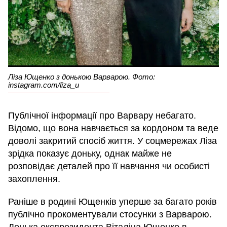
Ліза Ющенко з донькою Варварою. Фото:
instagram.com/liza_u
Публічної інформації про Варвару небагато.
Відомо, що вона навчається за кордоном та веде
доволі закритий спосіб життя. У соцмережах Ліза
зрідка показує доньку, однак майже не
розповідає деталей про її навчання чи особисті
захоплення.
Раніше в родині Ющенків уперше за багато років
публічно прокоментували стосунки з Варварою.
Донька експрезидента Віталіна Ющенко в