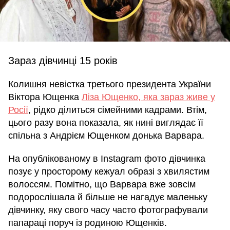
Зараз дівчинці 15 років
Колишня невістка третього президента України
Віктора Ющенка
Ліза Ющенко, яка зараз живе у
Росії
, рідко ділиться сімейними кадрами. Втім,
цього разу вона показала, як нині виглядає її
спільна з Андрієм Ющенком донька Варвара.
На опублікованому в Instagram фото дівчинка
позує у просторому кежуал образі з хвилястим
волоссям. Помітно, що Варвара вже зовсім
подорослішала й більше не нагадує маленьку
дівчинку, яку свого часу часто фотографували
папараці поруч із родиною Ющенків.