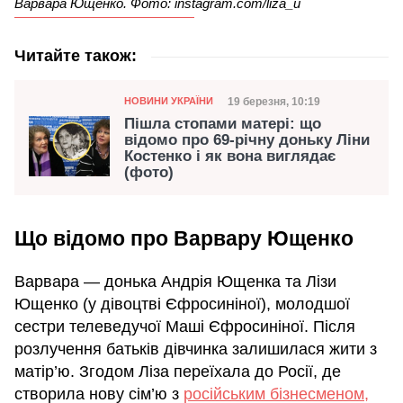
Варвара Ющенко. Фото: instagram.com/liza_u
Читайте також:
Категорія
Дата публікації
19 березня, 10:19
НОВИНИ УКРАЇНИ
Пішла стопами матері: що
відомо про 69-річну доньку Ліни
Костенко і як вона виглядає
(фото)
Що відомо про Варвару Ющенко
Варвара — донька Андрія Ющенка та Лізи
Ющенко (у дівоцтві Єфросиніної), молодшої
сестри телеведучої Маші Єфросиніної. Після
розлучення батьків дівчинка залишилася жити з
матір’ю. Згодом Ліза переїхала до Росії, де
створила нову сім’ю з
російським бізнесменом,