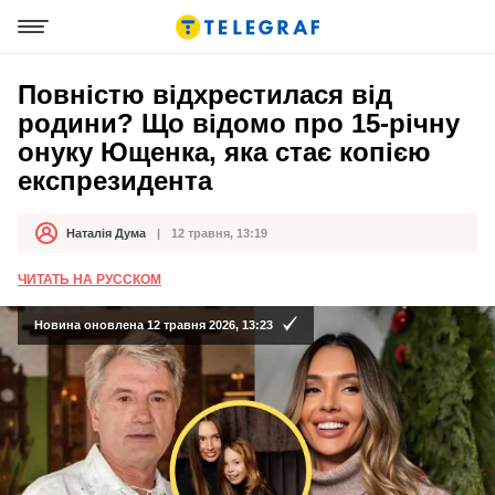
Повністю відхрестилася від
родини? Що відомо про 15-річну
онуку Ющенка, яка стає копією
експрезидента
Наталія Дума
12 травня, 13:19
Автор
Дата публікації
ЧИТАТЬ НА РУССКОМ
Новина оновлена 12 травня 2026, 13:23