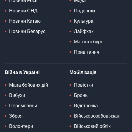
Новини Росії
Мода
Новини СНД
Подорожі
Новини Китаю
Культура
Новини Беларусі
Лайфхак
Магнітні бурі
Привітання
Війна в Україні
Мобілізація
Мапа бойових дій
Повістки
Вибухи
Бронь
Перемовини
Відстрочка
Зброя
Військовозобов'язані
Волонтери
Військовий облік