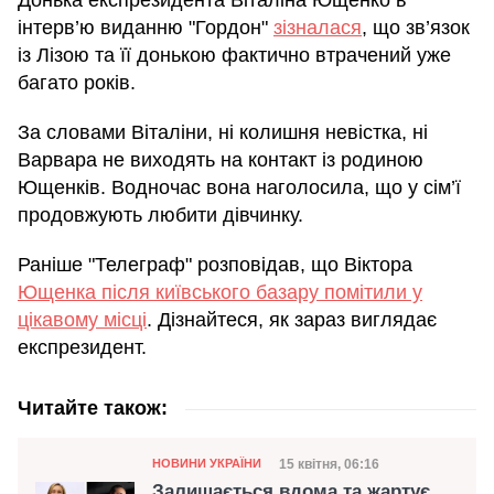
інтерв’ю виданню "Гордон"
зізналася
, що зв’язок
із Лізою та її донькою фактично втрачений уже
багато років.
За словами Віталіни, ні колишня невістка, ні
Варвара не виходять на контакт із родиною
Ющенків. Водночас вона наголосила, що у сім’ї
продовжують любити дівчинку.
Раніше "Телеграф" розповідав, що Віктора
Ющенка після київського базару помітили у
цікавому місці
. Дізнайтеся, як зараз виглядає
експрезидент.
Читайте також:
Категорія
Дата публікації
15 квітня, 06:16
НОВИНИ УКРАЇНИ
Залишається вдома та жартує