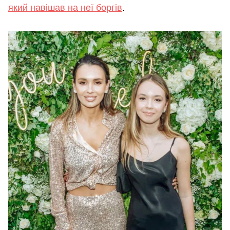
який навішав на неї боргів
.