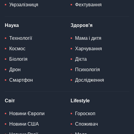
Укрзалізниця
Фехтування
Наука
Здоров'я
Технології
Мама і дитя
Космос
Харчування
Біологія
Дієта
Дрон
Психологія
Смартфон
Дослідження
Світ
Lifestyle
Новини Європи
Гороскоп
Новини США
Споживач