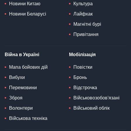
Новини Китаю
Культура
Новини Беларусі
Лайфхак
Магнітні бурі
Привітання
Війна в Україні
Мобілізація
Мапа бойових дій
Повістки
Вибухи
Бронь
Перемовини
Відстрочка
Зброя
Військовозобов'язані
Волонтери
Військовий облік
Військова техніка