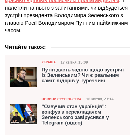
красиво відповів російським пропагандистам
. Ті
налетіли на нього з запитаннями, чи відбудеться
зустріч президента Володимира Зеленського з
главою Росії Володимиром Путіним найближчим
часом.
Читайте також:
Категорія
Дата публікації
17 квітня, 15:09
УКРАЇНА
Путін дасть задню щодо зустрічі
із Зеленським? Чи є реальним
саміт лідерів у Туреччині
Категорія
Дата публікації
16 квітня, 23:14
НОВИНИ СУСПІЛЬСТВА
"Озвучив стан українців":
конфуз з перекладачем
Зеленського завірусився у
Telegram (відео)