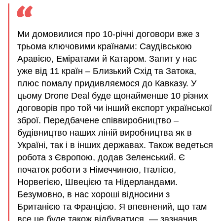
Ми домовилися про 10-річні договори вже з
трьома ключовими країнами: Саудівською
Аравією, Еміратами й Катаром. Запит у нас
уже від 11 країн – Близький Схід та Затока,
плюс помалу придивляємося до Кавказу. У
цьому Drone Deal буде щонайменше 10 різних
договорів про той чи інший експорт української
зброї. Передбачене співвиробництво –
будівництво наших ліній виробництва як в
Україні, так і в інших державах. Також ведеться
робота з Європою, додав Зеленський. Є
початок роботи з Німеччиною, Італією,
Норвегією, Швецією та Нідерландами.
Безумовно, в нас хороші відносини з
Британією та Францією. Я впевнений, що там
все це буде також відбуватися, — зазначив