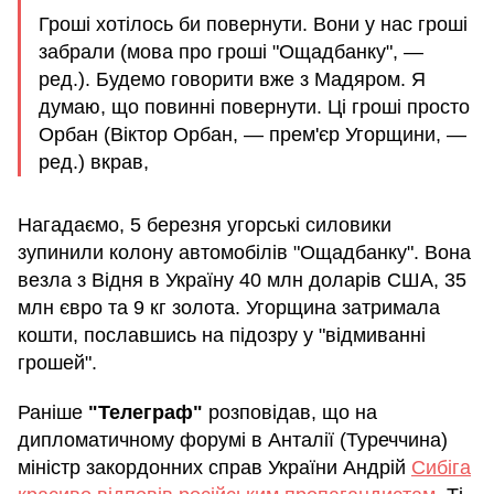
Гроші хотілось би повернути. Вони у нас гроші
забрали (мова про гроші "Ощадбанку", —
ред.). Будемо говорити вже з Мадяром. Я
думаю, що повинні повернути. Ці гроші просто
Орбан (Віктор Орбан, — прем'єр Угорщини, —
ред.) вкрав,
Нагадаємо, 5 березня угорські силовики
зупинили колону автомобілів "Ощадбанку". Вона
везла з Відня в Україну 40 млн доларів США, 35
млн євро та 9 кг золота. Угорщина затримала
кошти, пославшись на підозру у "відмиванні
грошей".
Раніше
"Телеграф"
розповідав, що на
дипломатичному форумі в Анталії (Туреччина)
міністр закордонних справ України Андрій
Сибіга