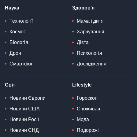
Наука
Здоров'я
Технології
Мама і дитя
Космос
Харчування
Біологія
Дієта
Дрон
Психологія
Смартфон
Дослідження
Світ
Lifestyle
Новини Європи
Гороскоп
Новини США
Споживач
Новини Росії
Мода
Новини СНД
Подорожі