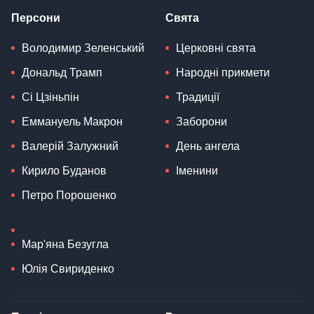
Персони
Свята
Володимир Зеленський
Церковні свята
Дональд Трамп
Народні прикмети
Сі Цзіньпін
Традиції
Еммануель Макрон
Заборони
Валерій Залужний
День ангела
Кирило Буданов
Іменини
Петро Порошенко
Мар'яна Безугла
Юлія Свириденко