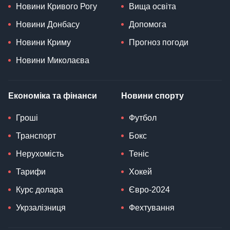
Новини Кривого Рогу
Вища освіта
Новини Донбасу
Допомога
Новини Криму
Прогноз погоди
Новини Миколаєва
Економіка та фінанси
Новини спорту
Гроші
Футбол
Транспорт
Бокс
Нерухомість
Теніс
Тарифи
Хокей
Курс долара
Євро-2024
Укрзалізниця
Фехтування