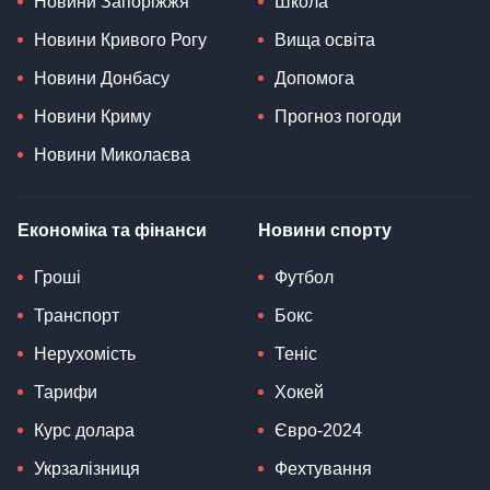
Новини Запоріжжя
Школа
Новини Кривого Рогу
Вища освіта
Новини Донбасу
Допомога
Новини Криму
Прогноз погоди
Новини Миколаєва
Економіка та фінанси
Новини спорту
Гроші
Футбол
Транспорт
Бокс
Нерухомість
Теніс
Тарифи
Хокей
Курс долара
Євро-2024
Укрзалізниця
Фехтування