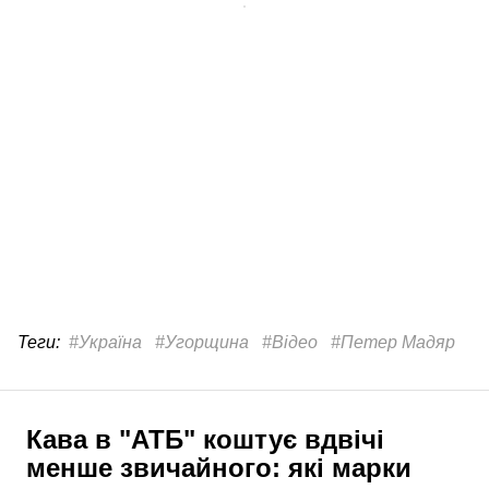
Теги:
#Україна
#Угорщина
#Відео
#Петер Мадяр