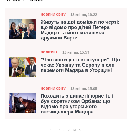
Категорія
Дата публікації
13 квітня, 16:22
НОВИНИ СВІТУ
Живуть на дві домівки по черзі:
що відомо про дітей Петера
Мадяра та його колишньої
дружини Варги
Категорія
Дата публікації
13 квітня, 15:59
ПОЛІТИКА
"Час зняти рожеві окуляри". Що
чекає Україну та Європу після
перемоги Мадяра в Угорщині
Категорія
Дата публікації
13 квітня, 15:05
НОВИНИ СВІТУ
Походить з династії юристів і
був соратником Орбана: що
відомо про угорського
опозиціонера Мадяра