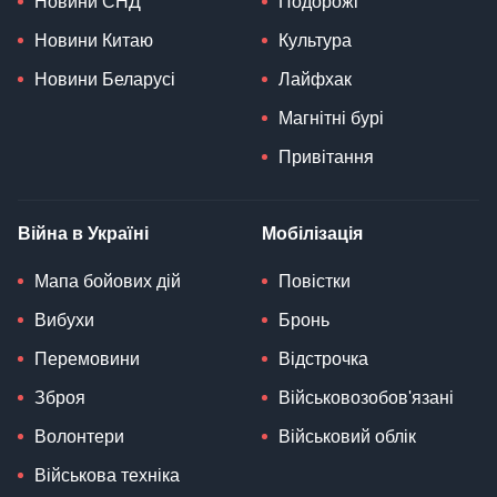
Новини СНД
Подорожі
Новини Китаю
Культура
Новини Беларусі
Лайфхак
Магнітні бурі
Привітання
Війна в Україні
Мобілізація
Мапа бойових дій
Повістки
Вибухи
Бронь
Перемовини
Відстрочка
Зброя
Військовозобов'язані
Волонтери
Військовий облік
Військова техніка