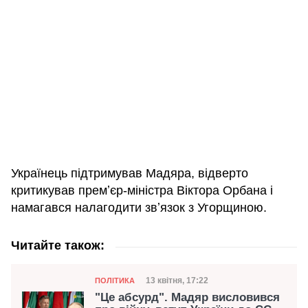
Українець підтримував Мадяра, відверто
критикував премʼєр-міністра Віктора Орбана і
намагався налагодити звʼязок з Угорщиною.
Читайте також:
Категорія
Дата публікації
13 квітня, 17:22
ПОЛІТИКА
"Це абсурд". Мадяр висловився