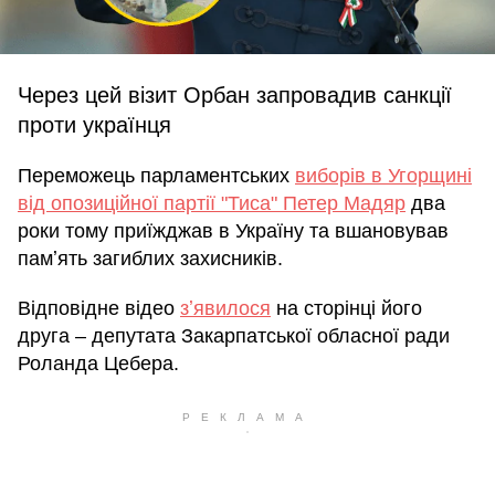
Через цей візит Орбан запровадив санкції
проти українця
Переможець парламентських
виборів в Угорщині
від опозиційної партії "Тиса" Петер Мадяр
два
роки тому приїжджав в Україну та вшановував
памʼять загиблих захисників.
Відповідне відео
зʼявилося
на сторінці його
друга – депутата Закарпатської обласної ради
Роланда Цебера.