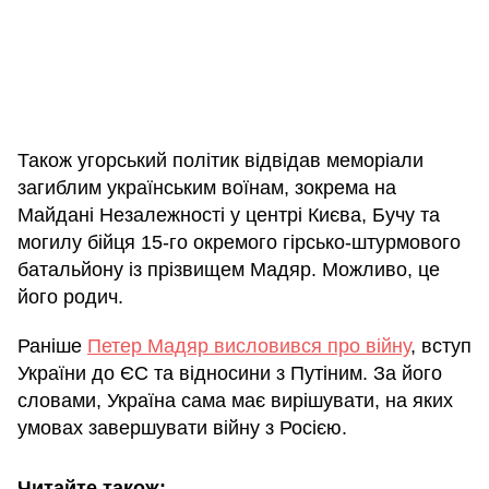
Також угорський політик відвідав меморіали
загиблим українським воїнам, зокрема на
Майдані Незалежності у центрі Києва, Бучу та
могилу бійця 15-го окремого гірсько-штурмового
батальйону із прізвищем Мадяр. Можливо, це
його родич.
Раніше
Петер Мадяр висловився про війну
, вступ
України до ЄС та відносини з Путіним. За його
словами, Україна сама має вирішувати, на яких
умовах завершувати війну з Росією.
Читайте також: