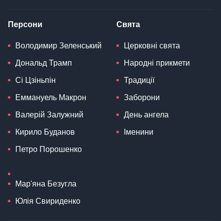
Персони
Свята
Володимир Зеленський
Церковні свята
Дональд Трамп
Народні прикмети
Сі Цзіньпін
Традиції
Еммануель Макрон
Заборони
Валерій Залужний
День ангела
Кирило Буданов
Іменини
Петро Порошенко
Мар'яна Безугла
Юлія Свириденко