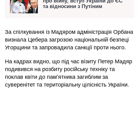
про війну, вступ України до ЄС
та відносини з Путіним
За спілкування із Мадяром адміністрація Орбана
визнала Цебера загрозою національній безпеці
Угорщини та запровадила санкції проти нього.
На кадрах видно, що під час візиту Петер Мадяр
подивився на розбиту російську техніку та
поклав квіти до памʼятника загиблим за
суверенітет та територіальну цілісність України.