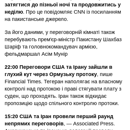
затягтися до пізньої ночі та продовжитись у
неділю
. Про це повідомляє CNN із посиланням
на пакистанське джерело.
За його даними, у переговорній кімнаті також
перебувають прем'єр-міністр Пакистану Шахбаз
Шаріф та головнокомандувач армією,
фельдмаршал Асім Мунір
22:00 Переговори США та Ірану зайшли в
глухий кут через Ормузьку протоку
, пише
Financial Times. Тегеран наполягає на власному
контролі над протокою і праві стягувати плату з
суден, що проходять. Іран також відкидає
пропозицію щодо спільного контролю протоки.
15:20 США та Іран провели перший раунд
непрямих переговорів
, — Associated Press.