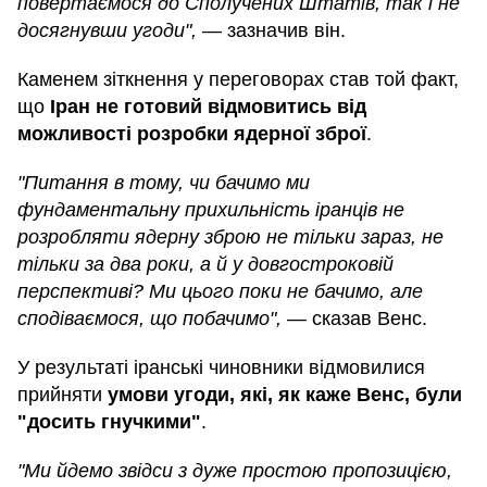
повертаємося до Сполучених Штатів, так і не
досягнувши угоди",
— зазначив він.
Каменем зіткнення у переговорах став той факт,
що
Іран не готовий відмовитись від
можливості розробки ядерної зброї
.
"Питання в тому, чи бачимо ми
фундаментальну прихильність іранців не
розробляти ядерну зброю не тільки зараз, не
тільки за два роки, а й у довгостроковій
перспективі? Ми цього поки не бачимо, але
сподіваємося, що побачимо",
— сказав Венс.
У результаті іранські чиновники відмовилися
прийняти
умови угоди, які, як каже Венс, були
"досить гнучкими"
.
"Ми йдемо звідси з дуже простою пропозицією,