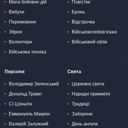
Мапа бойових дій
Повістки
Вибухи
Бронь
Перемовини
Відстрочка
Зброя
Військовозобов'язані
Волонтери
Військовий облік
Військова техніка
Персони
Свята
Володимир Зеленський
Церковні свята
Дональд Трамп
Народні прикмети
Сі Цзіньпін
Традиції
Еммануель Макрон
Заборони
Валерій Залужний
День ангела