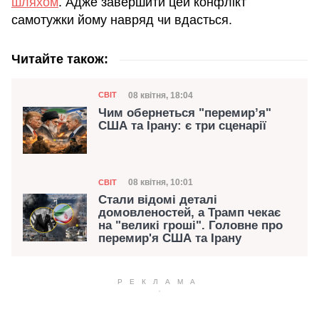
шляхом
. Адже завершити цей конфлікт
самотужки йому навряд чи вдасться.
Читайте також:
Категорія
Дата публікації
08 квітня, 18:04
СВІТ
Чим обернеться "перемир’я"
США та Ірану: є три сценарії
Категорія
Дата публікації
08 квітня, 10:01
СВІТ
Стали відомі деталі
домовленостей, а Трамп чекає
на "великі гроші". Головне про
перемир'я США та Ірану