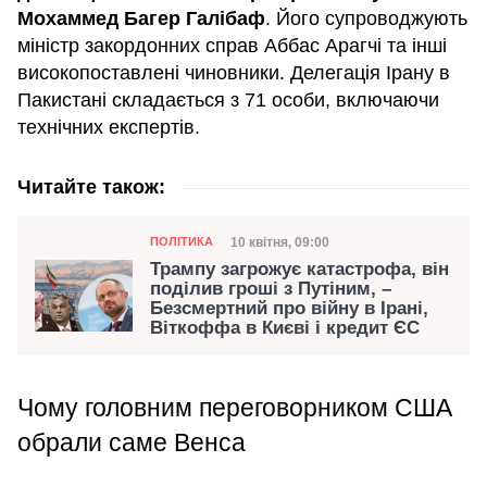
Мохаммед Багер Галібаф
. Його супроводжують
міністр закордонних справ Аббас Арагчі та інші
високопоставлені чиновники. Делегація Ірану в
Пакистані складається з 71 особи, включаючи
технічних експертів.
Читайте також:
Категорія
Дата публікації
10 квітня, 09:00
ПОЛІТИКА
Трампу загрожує катастрофа, він
поділив гроші з Путіним, –
Безсмертний про війну в Ірані,
Віткоффа в Києві і кредит ЄС
Чому головним переговорником США
обрали саме Венса