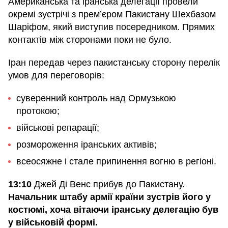
Американська та іранська делегації провели
окремі зустрічі з прем’єром Пакистану Шехбазом
Шаріфом, який виступив посередником. Прямих
контактів між сторонами поки не було.
Іран передав через пакистанську сторону перелік
умов для переговорів:
суверенний контроль над Ормузькою
протокою;
військові репарації;
розмороження іранських активів;
всеосяжне і стале припинення вогню в регіоні.
13:10
Джей Ді Венс прибув до Пакистану.
Начальник штабу армії країни зустрів його у
костюмі, хоча вітаючи іранську делегацію був
у військовій формі.