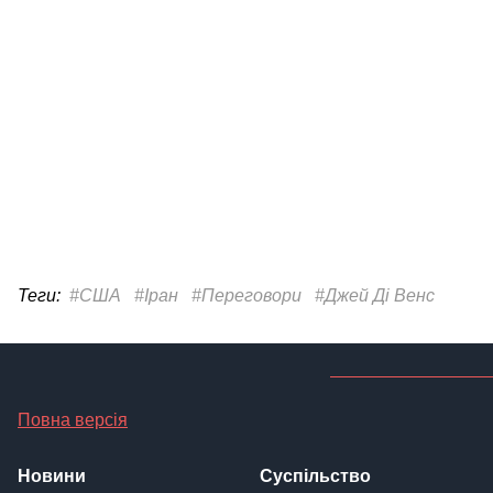
Теги:
#США
#Іран
#Переговори
#Джей Ді Венс
Повна версія
Новини
Суспільство