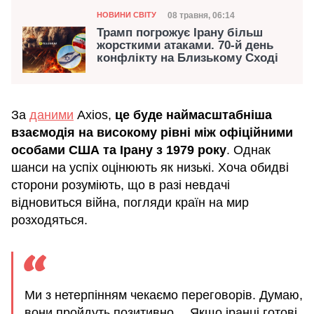
Категорія
Дата публікації
08 травня, 06:14
НОВИНИ СВІТУ
Трамп погрожує Ірану більш
жорсткими атаками. 70-й день
конфлікту на Близькому Сході
За
даними
Axios,
це буде наймасштабніша
взаємодія на високому рівні між офіційними
особами США та Ірану з 1979 року
. Однак
шанси на успіх оцінюють як низькі. Хоча обидві
сторони розуміють, що в разі невдачі
відновиться війна, погляди країн на мир
розходяться.
Ми з нетерпінням чекаємо переговорів. Думаю,
вони пройдуть позитивно… Якщо іранці готові