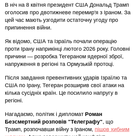
В ніч на 8 квітня президент США Дональд Трамп
оголосив про двотижневе перемир'я з Іраном. За
цей час мають узгодити остаточну угоду про
припинення війни.
Як відомо, США та Ізраїль почали операцію
проти Ірану наприкінці лютого 2026 року. Головні
причини — розробка Тегераном ядерної зброї,
напруження в регіоні та Ормузькій протоці.
Після завдання превентивних ударів Ізраїлю та
США по Ірану, Тегеран розширив свої атаки на
кілька сусідніх країн. Це посилило напругу в
регіоні.
Нагадаємо, політик і дипломат
Роман
Безсмертний розповів "Телеграфу"
, що
Трамп, розпочавши війну з Іраном,
пішов хибним