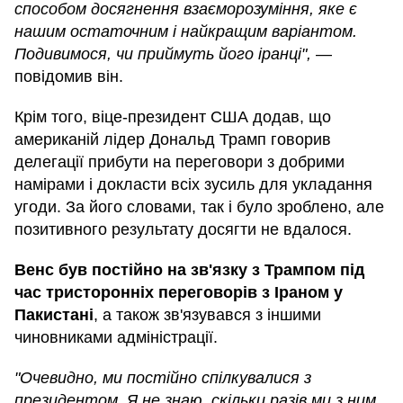
способом досягнення взаєморозуміння, яке є
нашим остаточним і найкращим варіантом.
Подивимося, чи приймуть його іранці",
—
повідомив він.
Крім того, віце-президент США додав, що
американій лідер Дональд Трамп говорив
делегації прибути на переговори з добрими
намірами і докласти всіх зусиль для укладання
угоди. За його словами, так і було зроблено, але
позитивного результату досягти не вдалося.
Венс був постійно на зв'язку з Трампом під
час тристоронніх переговорів з Іраном у
Пакистані
, а також зв'язувався з іншими
чиновниками адміністрації.
"Очевидно, ми постійно спілкувалися з
президентом. Я не знаю, скільки разів ми з ним