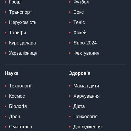
Гроші
Футбол
Транспорт
Бокс
Нерухомість
Теніс
Тарифи
Хокей
Курс долара
Євро-2024
Укрзалізниця
Фехтування
Наука
Здоров'я
Технології
Мама і дитя
Космос
Харчування
Біологія
Дієта
Дрон
Психологія
Смартфон
Дослідження