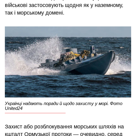
військові застосовують щодня як у наземному,
так і морському домені.
Українці надають поради й щодо захисту у морі. Фото
United24
Захист або розблокування морських шляхів на
кшталт Ормузької протоки — очевидно, серед