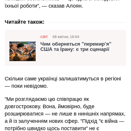
їхньої роботи", — сказав Алоян.
Читайте також:
Категорія
Дата публікації
08 квітня, 18:04
СВІТ
Чим обернеться "перемир’я"
США та Ірану: є три сценарії
Скільки саме українці залишатимуться в регіоні
— поки невідомо.
"Ми розглядаємо цю співпрацю як
довгострокову. Вона, ймовірно, буде
розширюватися — не лише в нинішніх напрямах,
а й із залученням нових сфер. "Підхід "є війна —
потрібно швидко щось поставити" не є