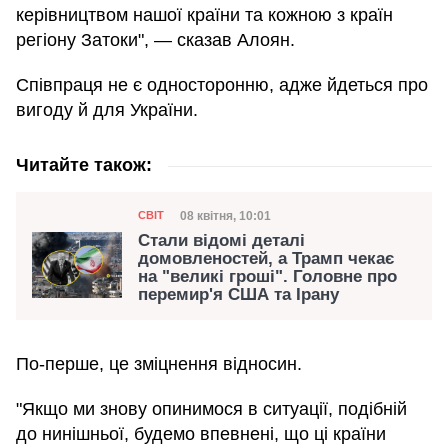
керівництвом нашої країни та кожною з країн
регіону Затоки", — сказав Алоян.
Співпраця не є односторонню, адже йдеться про
вигоду й для України.
Читайте також:
Категорія
Дата публікації
08 квітня, 10:01
СВІТ
Стали відомі деталі
домовленостей, а Трамп чекає
на "великі гроші". Головне про
перемир'я США та Ірану
По-перше, це зміцнення відносин.
"Якщо ми знову опинимося в ситуації, подібній
до нинішньої, будемо впевнені, що ці країни