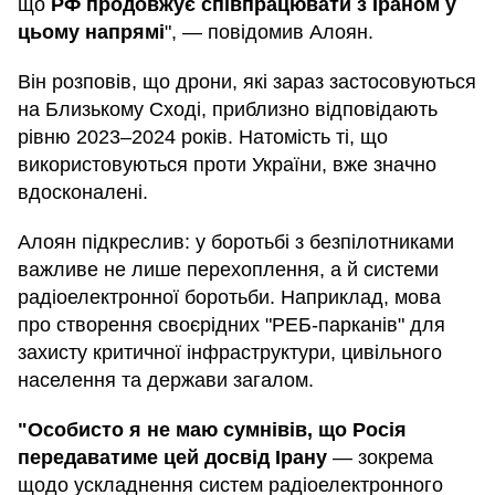
що
РФ продовжує співпрацювати з Іраном у
цьому напрямі
", — повідомив Алоян.
Він розповів, що дрони, які зараз застосовуються
на Близькому Сході, приблизно відповідають
рівню 2023–2024 років. Натомість ті, що
використовуються проти України, вже значно
вдосконалені.
Алоян підкреслив: у боротьбі з безпілотниками
важливе не лише перехоплення, а й системи
радіоелектронної боротьби. Наприклад, мова
про створення своєрідних "РЕБ-парканів" для
захисту критичної інфраструктури, цивільного
населення та держави загалом.
"Особисто я не маю сумнівів, що Росія
передаватиме цей досвід Ірану
— зокрема
щодо ускладнення систем радіоелектронного