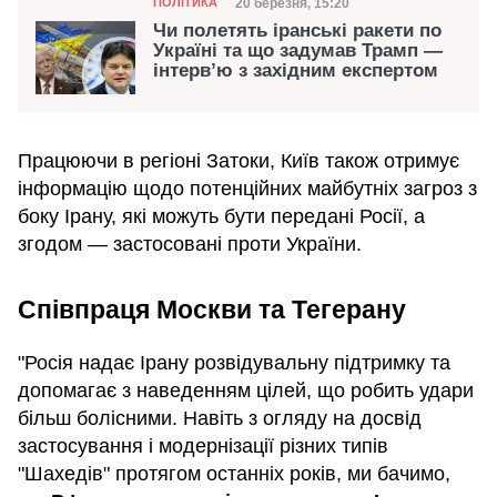
Категорія
Дата публікації
20 березня, 15:20
ПОЛІТИКА
Чи полетять іранські ракети по
Україні та що задумав Трамп —
інтервʼю з західним експертом
Працюючи в регіоні Затоки, Київ також отримує
інформацію щодо потенційних майбутніх загроз з
боку Ірану, які можуть бути передані Росії, а
згодом — застосовані проти України.
Співпраця Москви та Тегерану
"Росія надає Ірану розвідувальну підтримку та
допомагає з наведенням цілей, що робить удари
більш болісними. Навіть з огляду на досвід
застосування і модернізації різних типів
"Шахедів" протягом останніх років, ми бачимо,