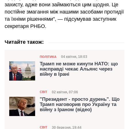
захисту, адже вони займаються цим щодня. Це
постійне змагання між нашими засобами протидії
та їхніми рішеннями", — підсумував заступник
секретаря РНБО.
Читайте також:
Категорія
Дата публікації
04 квітня, 18:03
ПОЛІТИКА
Трамп не може кинути НАТО: що
насправді чекає Альянс через
війну в Ірані
Категорія
Дата публікації
02 квітня, 07:06
СВІТ
"Президент - просто дурень". Що
Трамп наговорив про Україну та
війну з Іраном (відео)
Категорія
Дата публікації
30 березня, 19:44
СВІТ