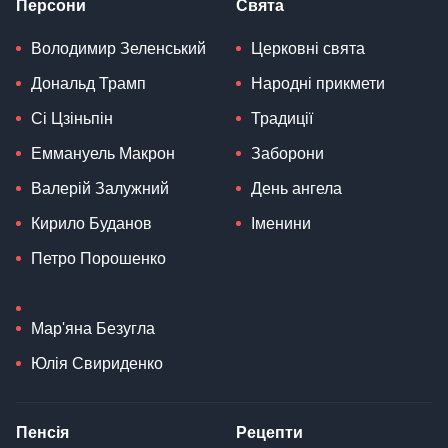
Персони
Свята
Володимир Зеленський
Церковні свята
Дональд Трамп
Народні прикмети
Сі Цзіньпін
Традиції
Еммануель Макрон
Заборони
Валерій Залужний
День ангела
Кирило Буданов
Іменини
Петро Порошенко
Мар'яна Безугла
Юлія Свириденко
Пенсія
Рецепти