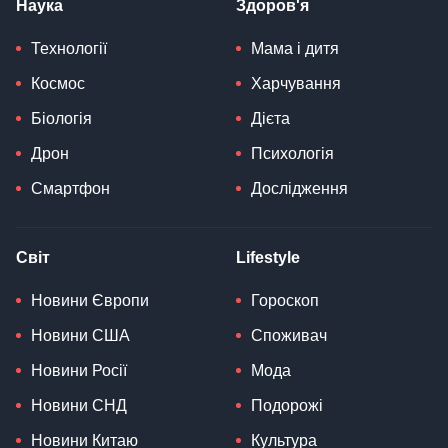
Наука
Здоров'я
Технології
Мама і дитя
Космос
Харчування
Біологія
Дієта
Дрон
Психологія
Смартфон
Дослідження
Світ
Lifestyle
Новини Європи
Гороскоп
Новини США
Споживач
Новини Росії
Мода
Новини СНД
Подорожі
Новини Китаю
Культура