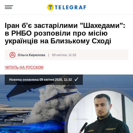
Іран б'є застарілими "Шахедами":
в РНБО розповіли про місію
українців на Близькому Сході
Ольга Кирилова
09 квітня, 11:32
Автор
Дата публікації
ЧИТАТЬ НА РУССКОМ
Новина оновлена 09 квітня 2026, 11:32