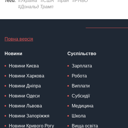
Теги:
#Україна
#США
#Іран
#РНБО
#Дональд Трамп
Повна версія
Новини
Суспільство
Новини Києва
Зарплата
Новини Харкова
Робота
Новини Дніпра
Виплати
Новини Одеси
Субсидії
Новини Львова
Медицина
Новини Запоріжжя
Школа
Новини Кривого Рогу
Вища освіта