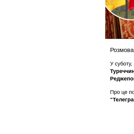
Розмова 
У суботу,
Туреччи
Реджепо
Про це п
"Телегр