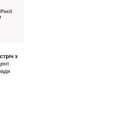
Росії
m
стріч з
дент
ради