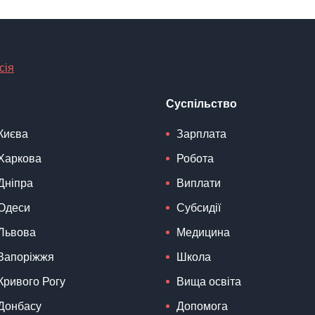
сія
Суспільство
Києва
Зарплата
Харкова
Робота
Дніпра
Виплати
Одеси
Субсидії
Львова
Медицина
Запоріжжя
Школа
Кривого Рогу
Вища освіта
Донбасу
Допомога