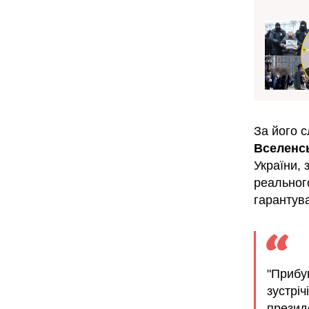
За його с
Вселенс
України,
реальног
гарантува
"Прибу
зустріч
презид