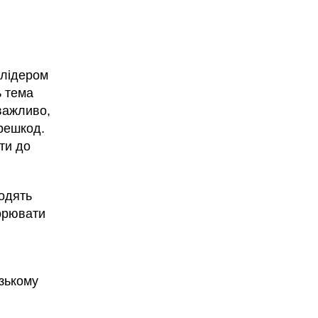
 лідером
ь тема
важливо,
ерешкод.
ти до
кодять
ворювати
изькому