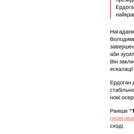
Ердога
найкра
Нагадаєм
Володимир
завершен
аби зуси
Він закли
ескалації
Ердоган 
стабільно
нові осер
Раніше
"
перегово
сході.