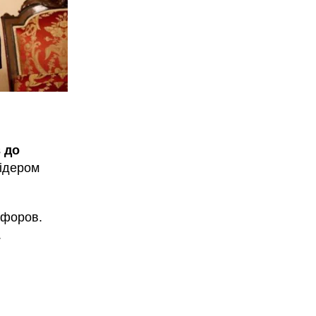
 до
лідером
ифоров.
.