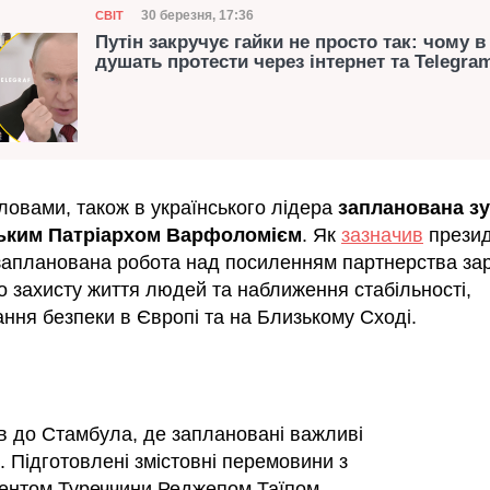
Категорія
Дата публікації
30 березня, 17:36
СВІТ
Путін закручує гайки не просто так: чому в 
душать протести через інтернет та Telegra
ловами, також в українського лідера
запланована зу
ьким Патріархом Варфоломієм
. Як
зазначив
прези
 запланована робота над посиленням партнерства за
о захисту життя людей та наближення стабільності,
ння безпеки в Європі та на Близькому Сході.
в до Стамбула, де заплановані важливі
і. Підготовлені змістовні перемовини з
ентом Туреччини Реджепом Таїпом