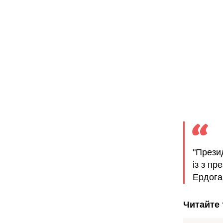
"Прези
із з п
Ердога
Читайте 