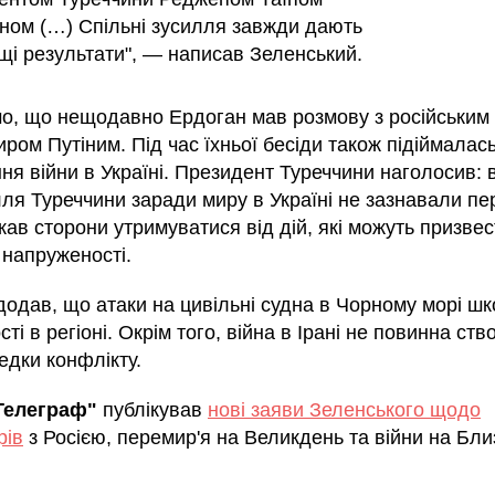
ном (…) Спільні зусилля завжди дають
щі результати", — написав Зеленський.
о, що нещодавно Ердоган мав розмову з російським
ом Путіним. Під час їхньої бесіди також підіймалас
ня війни в Україні. Президент Туреччини наголосив: 
лля Туреччини заради миру в Україні не зазнавали п
кав сторони утримуватися від дій, які можуть призвес
 напруженості.
додав, що атаки на цивільні судна в Чорному морі ш
сті в регіоні. Окрім того, війна в Ірані не повинна ст
едки конфлікту.
Телеграф"
публікував
нові заяви Зеленського щодо
рів
з Росією, перемир'я на Великдень та війни на Бл