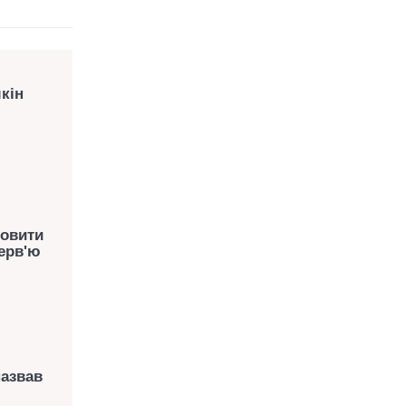
кін
новити
терв'ю
назвав