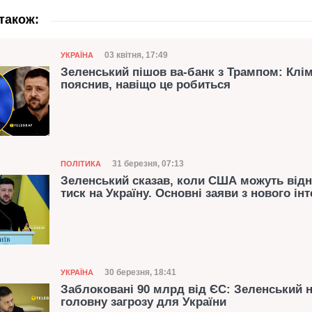
також:
Категорія
Дата публікації
03 квітня, 17:49
УКРАЇНА
Зеленський пішов ва-банк з Трампом: Клім
пояснив, навіщо це робиться
Категорія
Дата публікації
31 березня, 07:13
ПОЛІТИКА
Зеленський сказав, коли США можуть від
тиск на Україну. Основні заяви з нового ін
Категорія
Дата публікації
30 березня, 18:41
УКРАЇНА
Заблоковані 90 млрд від ЄС: Зеленський 
головну загрозу для України