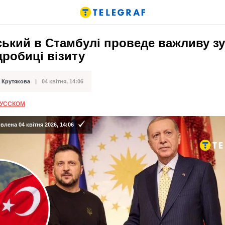
ький в Стамбулі проведе важливу зу
дробиці візиту
 Крутякова
04 квітня, 14:06
ації
РУССКОМ
лена 04 квітня 2026, 14:06