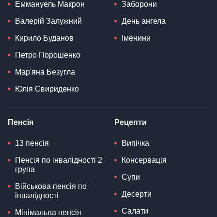
Еммануель Макрон
Заборони
Валерій Залужний
День ангела
Кирило Буданов
Іменини
Петро Порошенко
Мар'яна Безугла
Юлія Свириденко
Пенсія
Рецепти
13 пенсія
Випічка
Пенсія по інвалідності 2
Консервація
група
Супи
Військова пенсія по
Десерти
інвалідності
Салати
Мінімальна пенсія