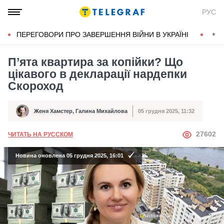
РУС
ПЕРЕГОВОРИ ПРО ЗАВЕРШЕННЯ ВІЙНИ В УКРАЇНІ
КОН
П’ята квартира за копійки? Що
цікавого в декларації нардепки
Скороход
Женя Хамстер
,
Галина Михайлова
05 грудня 2025, 11:32
Автор
Дата публікації
АВТОР
27602
ЧИТАТЬ НА РУССКОМ
Новина оновлена 05 грудня 2025, 16:01