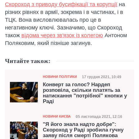
Скороход з приводу бусифікації та корупції
на
різних рівнях в армії, зокрема і в частинах, і в
ТЦК. Вона висловлювалась про це в
негативному ключі. Зазначимо, що Скороход
також
відома через зв'язок із колегою
Антоном
Поляковим, який пізніше загинув.
Читайте також:
Категорія
Дата публікації
17 грудня 2021, 10:49
НОВИНИ ПОЛІТИКИ
Конверт за голос? Нардеп
розповіла, скільки платять за
натискання "потрібної" кнопки у
Раді
Категорія
Дата публікації
05 листопада 2021, 12:16
НОВИНИ КИЄВА
"Я його знала надто добре":
Скороход у Раді зробила гучну
заяву після смерті Полякова