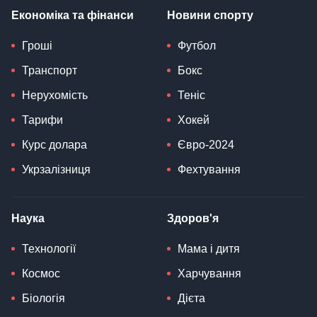
Економіка та фінанси
Новини спорту
Гроші
Футбол
Транспорт
Бокс
Нерухомість
Теніс
Тарифи
Хокей
Курс долара
Євро-2024
Укрзалізниця
Фехтування
Наука
Здоров'я
Технології
Мама і дитя
Космос
Харчування
Біологія
Дієта