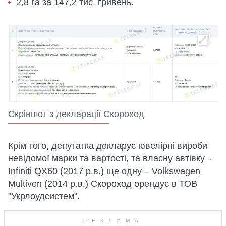
2,8 га за 147,2 тис. гривень.
Скріншот з декларації Скороход
Крім того, депутатка декларує ювелірні вироби
невідомої марки та вартості, та власну автівку –
Infiniti QX60 (2017 р.в.) ще одну – Volkswagen
Multiven (2014 р.в.) Скороход орендує в ТОВ
"Укрлоудсистем".