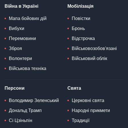
Війна в Україні
Мобілізація
Мапа бойових дій
Повістки
Вибухи
Бронь
Перемовини
Відстрочка
Зброя
Військовозобов'язані
Волонтери
Військовий облік
Військова техніка
Персони
Свята
Володимир Зеленський
Церковні свята
Дональд Трамп
Народні прикмети
Сі Цзіньпін
Традиції