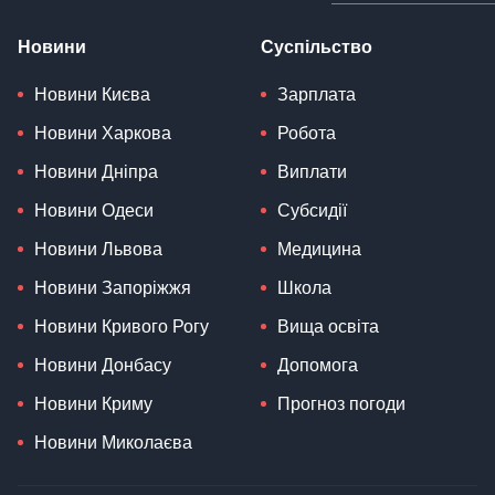
Новини
Суспільство
Новини Києва
Зарплата
Новини Харкова
Робота
Новини Дніпра
Виплати
Новини Одеси
Субсидії
Новини Львова
Медицина
Новини Запоріжжя
Школа
Новини Кривого Рогу
Вища освіта
Новини Донбасу
Допомога
Новини Криму
Прогноз погоди
Новини Миколаєва