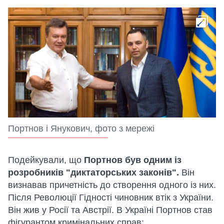
Портнов і Янукович, фото з мережі
Подейкували, що
Портнов був одним із
розробників "диктаторських законів".
Він
визнавав причетність до створення одного із них.
Після Революції Гідності чиновник втік з України.
Він жив у Росії та Австрії. В Україні Портнов став
фігурантом кримінальних справ: