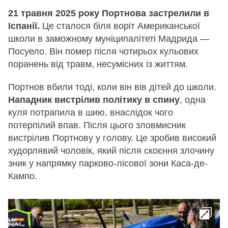
21 травня 2025 року Портнова застрелили в
Іспанії.
Це сталося біля воріт Американської
школи в заможному муніципалітеті Мадрида —
Посуело. Він помер після чотирьох кульових
поранень від травм, несумісних із життям.
Портнов вбили тоді, коли він вів дітей до школи.
Нападник вистрілив політику в спину
, одна
куля потрапила в шию, внаслідок чого
потерпілий впав. Після цього зловмисник
вистрілив Портнову у голову. Це зробив високий
худорлявий чоловік, який після скоєння злочину
зник у напрямку парково-лісової зони Каса-де-
Кампо.