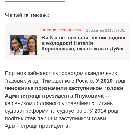
Читайте також:
Категорія
Дата публікації
15 жовтня 2025, 07:01
НОВИНИ СУСПІЛЬСТВА
Ви б її не впізнали: як виглядала
в молодості Наталія
Королевська, яка втекла в Дубаї
Портнов займався супроводом скандальних
"газових угод" Тимошенко з Росією.
У 2010 році
чиновника призначили заступником голови
Адміністрації президента Януковича
—
керівником Головного управління з питань
судової реформи та судоустрою. У 2014 році
політик став першим заступником глави
Адміністрації президента.