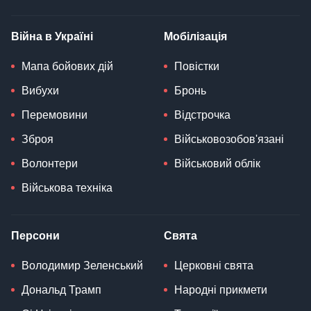
Війна в Україні
Мобілізація
Мапа бойових дій
Повістки
Вибухи
Бронь
Перемовини
Відстрочка
Зброя
Військовозобов'язані
Волонтери
Військовий облік
Військова техніка
Персони
Свята
Володимир Зеленський
Церковні свята
Дональд Трамп
Народні прикмети