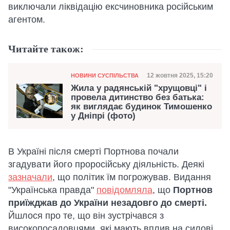
виключали ліквідацію ексчиновника російським
агентом.
Читайте також:
Категорія
Дата публікації
12 жовтня 2025, 15:20
НОВИНИ СУСПІЛЬСТВА
Жила у радянській "хрущовці" і
провела дитинство без батька:
як виглядає будинок Тимошенко
у Дніпрі (фото)
В Україні після смерті Портнова почали
згадувати його проросійську діяльність. Деякі
зазначали
, що політик їм погрожував. Видання
"Українська правда"
повідомляла
, що
Портнов
приїжджав до України незадовго до смерті.
Йшлося про те, що він зустрічався з
високопосадовцями, які мають вплив на силові