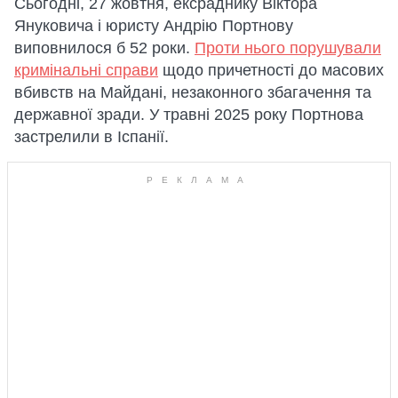
Сьогодні, 27 жовтня, ексраднику Віктора
Януковича і юристу Андрію Портнову
виповнилося б 52 роки.
Проти нього порушували
кримінальні справи
щодо причетності до масових
вбивств на Майдані, незаконного збагачення та
державної зради. У травні 2025 року Портнова
застрелили в Іспанії.