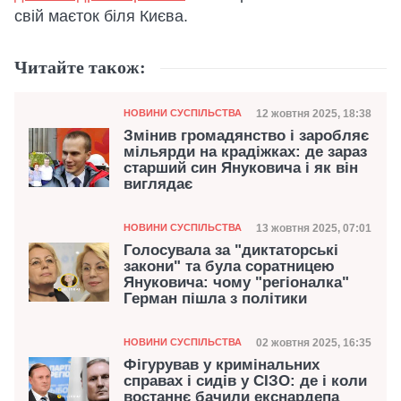
свій маєток біля Києва.
Читайте також:
Категорія
Дата публікації
12 жовтня 2025, 18:38
НОВИНИ СУСПІЛЬСТВА
Змінив громадянство і заробляє
мільярди на крадіжках: де зараз
старший син Януковича і як він
виглядає
Категорія
Дата публікації
13 жовтня 2025, 07:01
НОВИНИ СУСПІЛЬСТВА
Голосувала за "диктаторські
закони" та була соратницею
Януковича: чому "регіоналка"
Герман пішла з політики
Категорія
Дата публікації
02 жовтня 2025, 16:35
НОВИНИ СУСПІЛЬСТВА
Фігурував у кримінальних
справах і сидів у СІЗО: де і коли
востаннє бачили екснардепа