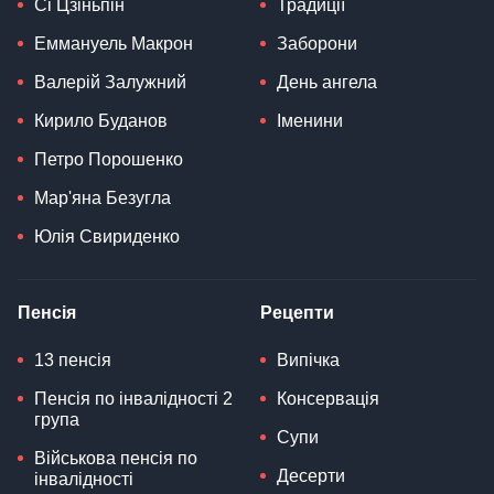
Сі Цзіньпін
Традиції
Еммануель Макрон
Заборони
Валерій Залужний
День ангела
Кирило Буданов
Іменини
Петро Порошенко
Мар'яна Безугла
Юлія Свириденко
Пенсія
Рецепти
13 пенсія
Випічка
Пенсія по інвалідності 2
Консервація
група
Супи
Військова пенсія по
Десерти
інвалідності