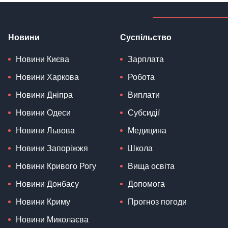
Новини
Суспільство
Новини Києва
Зарплата
Новини Харкова
Робота
Новини Дніпра
Виплати
Новини Одеси
Субсидії
Новини Львова
Медицина
Новини Запоріжжя
Школа
Новини Кривого Рогу
Вища освіта
Новини Донбасу
Допомога
Новини Криму
Прогноз погоди
Новини Миколаєва