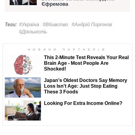
Єфремова
Теги:
#Україна
#Вбивство
#Андрій Портнов
#Діяльність