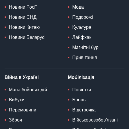
Новини Росії
Мода
Новини СНД
Подорожі
Новини Китаю
Культура
Новини Беларусі
Лайфхак
Магнітні бурі
Привітання
Війна в Україні
Мобілізація
Мапа бойових дій
Повістки
Вибухи
Бронь
Перемовини
Відстрочка
Зброя
Військовозобов'язані