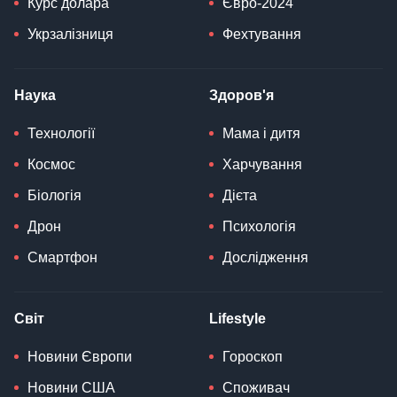
Курс долара
Євро-2024
Укрзалізниця
Фехтування
Наука
Здоров'я
Технології
Мама і дитя
Космос
Харчування
Біологія
Дієта
Дрон
Психологія
Смартфон
Дослідження
Світ
Lifestyle
Новини Європи
Гороскоп
Новини США
Споживач