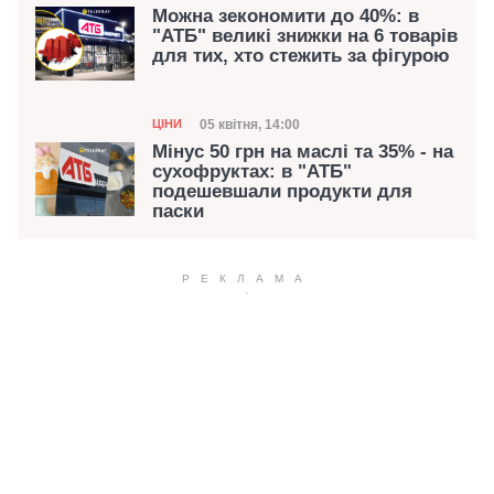
Можна зекономити до 40%: в
"АТБ" великі знижки на 6 товарів
для тих, хто стежить за фігурою
Категорія
Дата публікації
05 квітня, 14:00
ЦІНИ
Мінус 50 грн на маслі та 35% - на
сухофруктах: в "АТБ"
подешевшали продукти для
паски