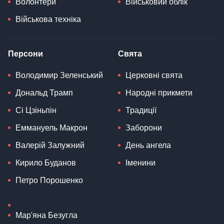
Волонтери
Військовий облік
Військова техніка
Персони
Свята
Володимир Зеленський
Церковні свята
Дональд Трамп
Народні прикмети
Сі Цзіньпін
Традиції
Еммануель Макрон
Заборони
Валерій Залужний
День ангела
Кирило Буданов
Іменини
Петро Порошенко
Мар'яна Безугла