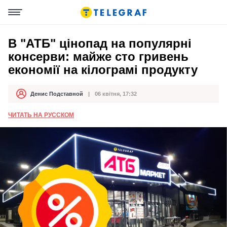
В "АТБ" цінопад на популярні
консерви: майже сто гривень
економії на кілограмі продукту
Денис Подставной
06 квітня, 17:32
Автор
Дата публікації
ЧИТАТЬ НА РУССКОМ