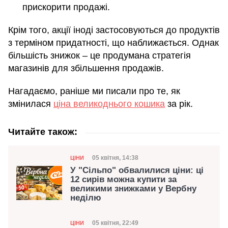
прискорити продажі.
Крім того, акції іноді застосовуються до продуктів
з терміном придатності, що наближається. Однак
більшість знижок – це продумана стратегія
магазинів для збільшення продажів.
Нагадаємо, раніше ми писали про те, як
змінилася
ціна великоднього кошика
за рік.
Читайте також:
Категорія
Дата публікації
05 квітня, 14:38
ЦІНИ
У "Сільпо" обвалилися ціни: ці
12 сирів можна купити за
великими знижками у Вербну
неділю
Категорія
Дата публікації
05 квітня, 22:49
ЦІНИ