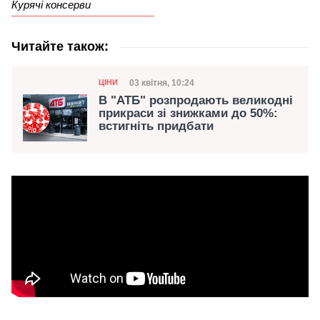
Курячі консерви
Читайте також:
Категорія
Дата публікації
03 квітня, 10:24
ЦІНИ
В "АТБ" розпродають великодні
прикраси зі знижками до 50%:
встигніть придбати