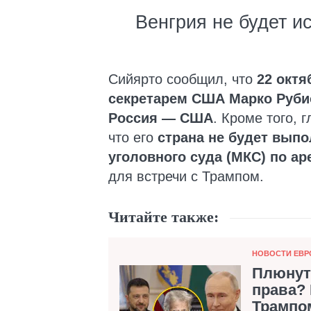
Венгрия не будет и
Сийярто сообщил, что
22 октя
секретарем США Марко Руби
Россия — США
. Кроме того,
что его
страна не будет вып
уголовного суда (МКС) по ар
для встречи с Трампом.
Читайте также:
Категория
НОВОСТИ ЕВ
Плюнут
права? 
Трампо