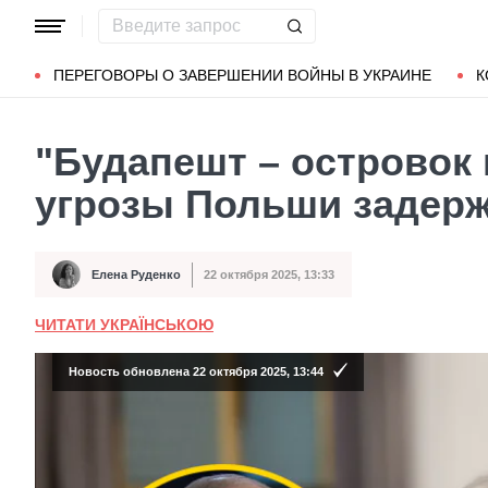
Популярные запросы
Мариуполь
Донбасс
Зеленский
ПЕРЕГОВОРЫ О ЗАВЕРШЕНИИ ВОЙНЫ В УКРАИНЕ
К
"Будапешт – островок 
угрозы Польши задерж
Елена Руденко
22 октября 2025, 13:33
Автор
Дата публикации
ЧИТАТИ УКРАЇНСЬКОЮ
Новость обновлена 22 октября 2025, 13:44