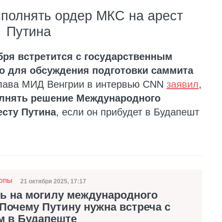
сполнять ордер МКС на арест
Путина
бря встретится с государственным
о для обсуждения подготовки саммита
 глава МИД Венгрии в интервью CNN
заявил
,
олнять решение Международного
есту Путина
, если он прибудет в Будапешт
21 октября 2025, 17:17
РОПЫ
Дата публикации
ь на могилу международного
Почему Путину нужна встреча с
м в Будапеште