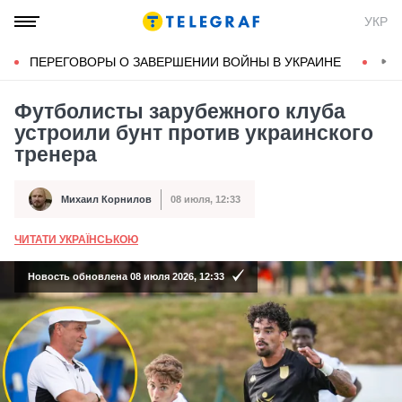
УКР
ПЕРЕГОВОРЫ О ЗАВЕРШЕНИИ ВОЙНЫ В УКРАИНЕ
КОН
Футболисты зарубежного клуба
устроили бунт против украинского
тренера
Михаил Корнилов
08 июля, 12:33
Автор
Дата публикации
ЧИТАТИ УКРАЇНСЬКОЮ
А
Новость обновлена 08 июля 2026, 12:33