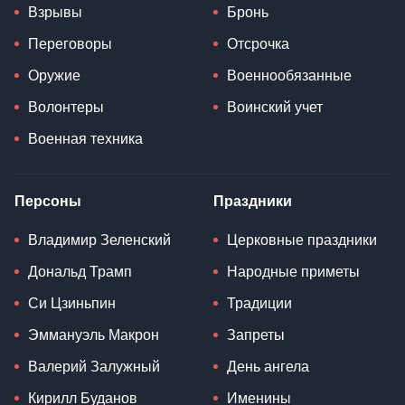
Взрывы
Бронь
Переговоры
Отсрочка
Оружие
Военнообязанные
Волонтеры
Воинский учет
Военная техника
Персоны
Праздники
Владимир Зеленский
Церковные праздники
Дональд Трамп
Народные приметы
Си Цзиньпин
Традиции
Эммануэль Макрон
Запреты
Валерий Залужный
День ангела
Кирилл Буданов
Именины