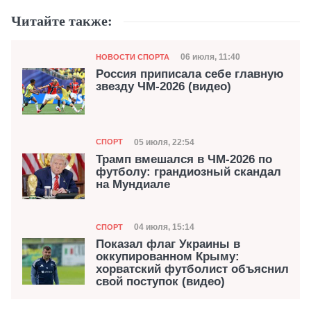
Читайте также:
Категория
Дата публикации
06 июля, 11:40
НОВОСТИ СПОРТА
Рoссия приписала себе главную
звезду ЧМ-2026 (видео)
Категория
Дата публикации
05 июля, 22:54
СПОРТ
Трамп вмешался в ЧМ-2026 по
футболу: грандиозный скандал
на Мундиале
Категория
Дата публикации
04 июля, 15:14
СПОРТ
Показал флаг Украины в
оккупированном Крыму:
хорватский футболист объяснил
свой поступок (видео)