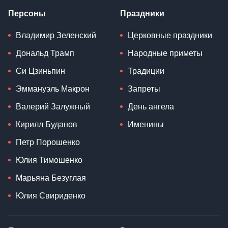
Персоны
Праздники
Владимир Зеленский
Церковные праздники
Дональд Трамп
Народные приметы
Си Цзиньпин
Традиции
Эммануэль Макрон
Запреты
Валерий Залужный
День ангела
Кирилл Буданов
Именины
Петр Порошенко
Юлия Тимошенко
Марьяна Безуглая
Юлия Свириденко