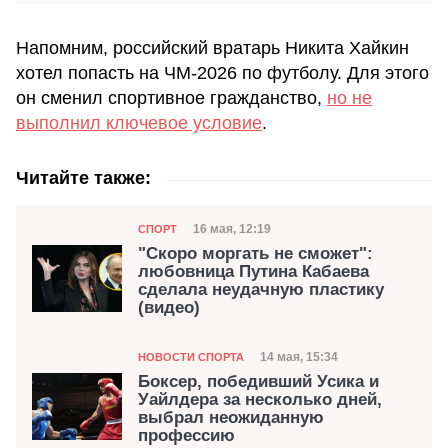
Напомним, российский вратарь Никита Хайкин
хотел попасть на ЧМ-2026 по футболу. Для этого
он сменил спортивное гражданство,
но не
выполнил ключевое условие
.
Читайте также:
Категория
Дата публикации
16 мая, 12:19
СПОРТ
"Скоро моргать не сможет":
любовница Путина Кабаева
сделала неудачную пластику
(видео)
Категория
Дата публикации
14 мая, 15:34
НОВОСТИ СПОРТА
Боксер, победивший Усика и
Уайлдера за несколько дней,
выбрал неожиданную
профессию