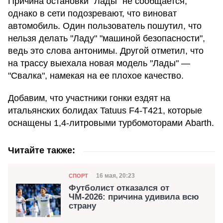
Причина остановки "Лады" не сообщается,
однако в сети подозревают, что виноват
автомобиль. Один пользователь пошутил, что
нельзя делать "Ладу" "машиной безопасности",
ведь это слова антонимы. Другой отметил, что
на трассу выехала новая модель "Лады" —
"Свалка", намекая на ее плохое качество.
Добавим, что участники гонки ездят на
итальянских болидах Tatuus F4-T421, которые
оснащены 1,4-литровыми турбомоторами Abarth.
Читайте также:
Категория
Дата публикации
16 мая, 20:23
СПОРТ
Футболист отказался от
ЧМ-2026: причина удивила всю
страну