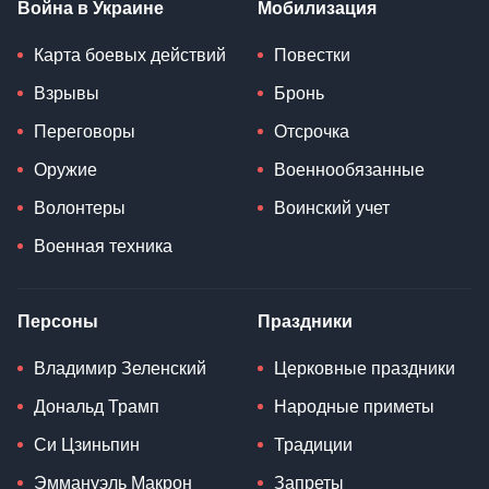
Война в Украине
Мобилизация
Карта боевых действий
Повестки
Взрывы
Бронь
Переговоры
Отсрочка
Оружие
Военнообязанные
Волонтеры
Воинский учет
Военная техника
Персоны
Праздники
Владимир Зеленский
Церковные праздники
Дональд Трамп
Народные приметы
Си Цзиньпин
Традиции
Эммануэль Макрон
Запреты