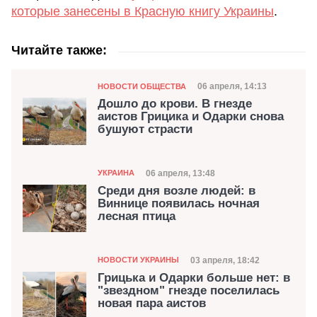
которые занесены в Красную книгу Украины
.
Читайте также:
Категория
Дата публикации
06 апреля, 14:13
НОВОСТИ ОБЩЕСТВА
Дошло до крови. В гнезде
аистов Грицика и Одарки снова
бушуют страсти
Категория
Дата публикации
06 апреля, 13:48
УКРАИНА
Среди дня возле людей: в
Виннице появилась ночная
лесная птица
Категория
Дата публикации
03 апреля, 18:42
НОВОСТИ УКРАИНЫ
Грицька и Одарки больше нет: в
"звездном" гнезде поселилась
новая пара аистов