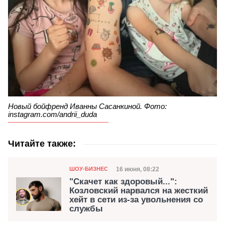
Новый бойфренд Иванны Сасанкиной. Фото:
instagram.com/andrii_duda
Читайте также:
Категория
Дата публикации
16 июня, 08:22
ШОУ-БИЗНЕС
"Скачет как здоровый...":
Козловский нарвался на жесткий
хейт в сети из-за увольнения со
службы