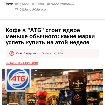
Теги:
#Развод
#Жена
#Голос страны
#Роман Сасанчин