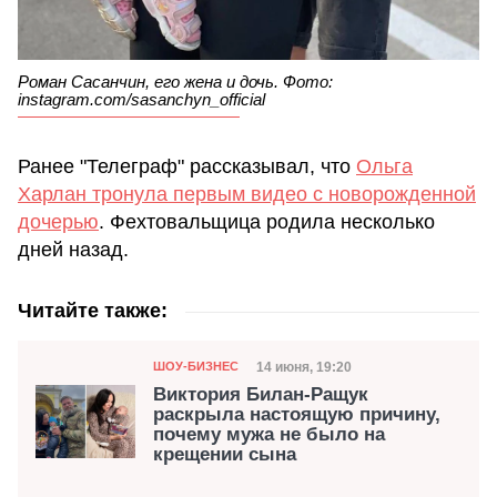
Роман Сасанчин, его жена и дочь. Фото:
instagram.com/sasanchyn_official
Ранее "Телеграф" рассказывал, что
Ольга
Харлан тронула первым видео с новорожденной
дочерью
. Фехтовальщица родила несколько
дней назад.
Читайте также:
Категория
Дата публикации
14 июня, 19:20
ШОУ-БИЗНЕС
Виктория Билан-Ращук
раскрыла настоящую причину,
почему мужа не было на
крещении сына