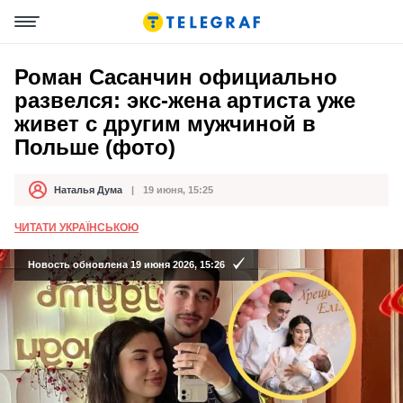
Роман Сасанчин официально
развелся: экс-жена артиста уже
живет с другим мужчиной в
Польше (фото)
Наталья Дума
19 июня, 15:25
Автор
Дата публикации
ЧИТАТИ УКРАЇНСЬКОЮ
Новость обновлена 19 июня 2026, 15:26