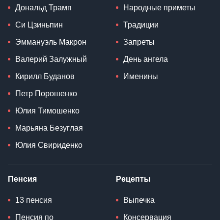
Дональд Трамп
Народные приметы
Си Цзиньпин
Традиции
Эммануэль Макрон
Запреты
Валерий Залужный
День ангела
Кирилл Буданов
Именины
Петр Порошенко
Юлия Тимошенко
Марьяна Безуглая
Юлия Свириденко
Пенсия
Рецепты
13 пенсия
Выпечка
Пенсия по
Консервация