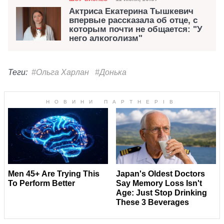
Дата публикации
Актриса Екатерина Тышкевич
впервые рассказала об отце, с
которым почти не общается: "У
него алкоголизм"
Теги:
#Ольга Харлан
#Донька