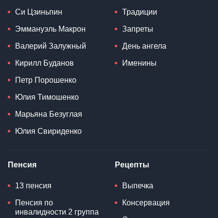
Си Цзиньпин
Традиции
Эммануэль Макрон
Запреты
Валерий Залужный
День ангела
Кирилл Буданов
Именины
Петр Порошенко
Юлия Тимошенко
Марьяна Безуглая
Юлия Свириденко
Пенсия
Рецепты
13 пенсия
Выпечка
Пенсия по
Консервация
инвалидности 2 группа