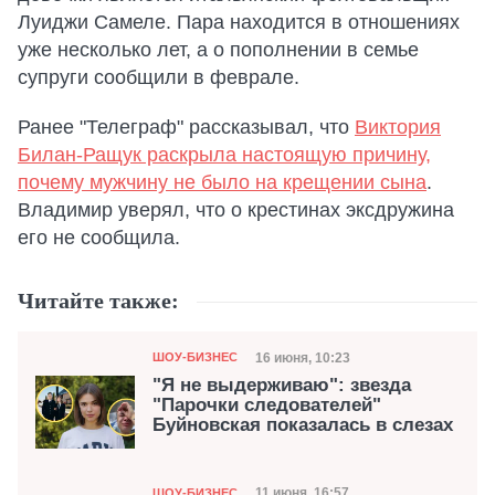
Луиджи Самеле. Пара находится в отношениях
уже несколько лет, а о пополнении в семье
супруги сообщили в феврале.
Ранее "Телеграф" рассказывал, что
Виктория
Билан-Ращук раскрыла настоящую причину,
почему мужчину не было на крещении сына
.
Владимир уверял, что о крестинах эксдружина
его не сообщила.
Читайте также:
Категория
Дата публикации
16 июня, 10:23
ШОУ-БИЗНЕС
"Я не выдерживаю": звезда
"Парочки следователей"
Буйновская показалась в слезах
Категория
11 июня, 16:57
ШОУ-БИЗНЕС