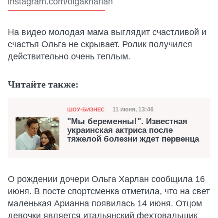
instagram.com/olgakharlan
На видео молодая мама выглядит счастливой и
счастья Ольга не скрывает. Ролик получился
действительно очень теплым.
Читайте также:
Категория
Дата публикации
11 июня, 13:46
ШОУ-БИЗНЕС
"Мы беременны!". Известная
украинская актриса после
тяжелой болезни ждет первенца
О рождении дочери Ольга Харлан сообщила 16
июня. В посте спортсменка отметила, что на свет
маленькая Арианна появилась 14 июня. Отцом
девочки является итальянский фехтовальщик