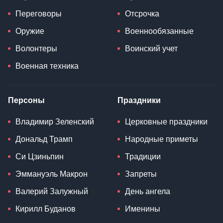
Переговоры
Отсрочка
Оружие
Военнообязанные
Волонтеры
Воинский учет
Военная техника
Персоны
Праздники
Владимир Зеленский
Церковные праздники
Дональд Трамп
Народные приметы
Си Цзиньпин
Традиции
Эммануэль Макрон
Запреты
Валерий Залужный
День ангела
Кирилл Буданов
Именины