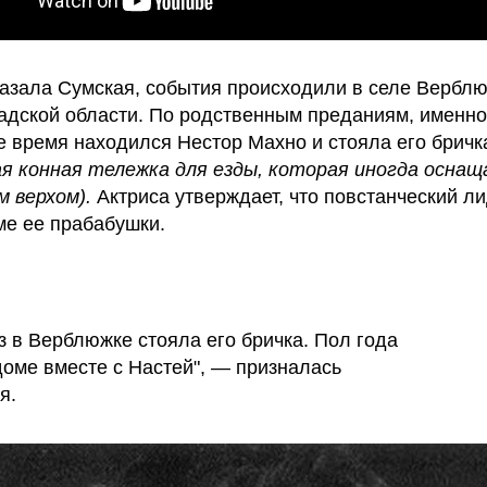
казала Сумская, события происходили в селе Вербл
адской области. По родственным преданиям, именно
е время находился Нестор Махно и стояла его брич
 конная тележка для езды, которая иногда оснащ
 верхом).
Актриса утверждает, что повстанческий л
ме ее прабабушки.
аз в Верблюжке стояла его бричка. Пол года
доме вместе с Настей", — призналась
я.