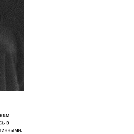
овам
сь в
длинными.