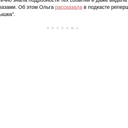
лично знала подробности тех событий и даже видела
лазами. Об этом Ольга
рассказала
в подкасте реперш
ышка".