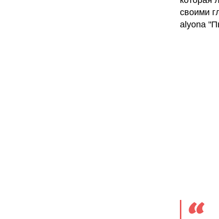
которая 
своими г
alyona "П