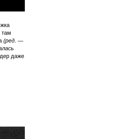
южка
 там
ка
(ред. —
алась
идер даже