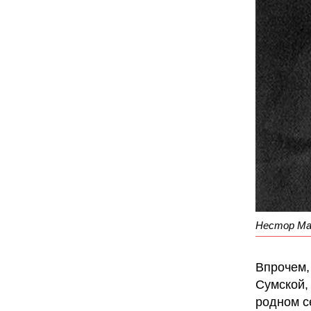
Нестор Ма
Впрочем,
Сумской,
родном с