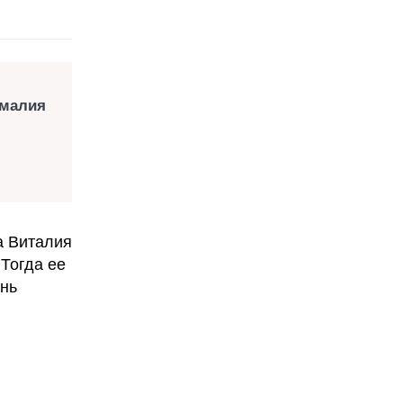
амалия
а Виталия
Тогда ее
ень