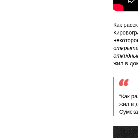
Как расс
Кировогр
некоторо
открытая
откидным
жил в до
"Как р
жил в 
Сумска