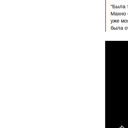
"Была 
Махно 
уже мо
была о