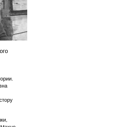
ого
ории.
вна
стору
ки,