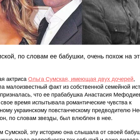
ской, по словам ее бабушки, очень похож на эт
ая актриса
Ольга Сумская, имеющая двух дочерей
,
ла малоизвестный факт из собственной семейной ист
 призналась, что ее прабабушка Анастасия Мефодие
 свое время испытывала романтические чувства к
ному украинскому повстанческому предводителю Не
 он, по словам звезды, был влюблен в нее.
м Сумской, эту историю она слышала от своей бабуш