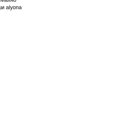
 Махно
и alyona