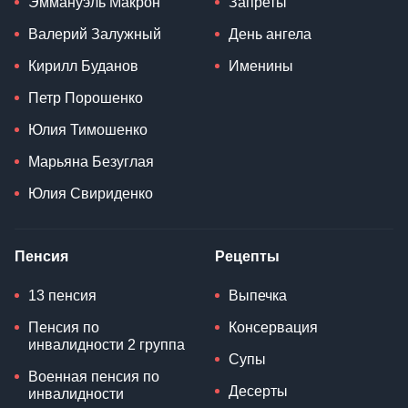
Эммануэль Макрон
Запреты
Валерий Залужный
День ангела
Кирилл Буданов
Именины
Петр Порошенко
Юлия Тимошенко
Марьяна Безуглая
Юлия Свириденко
Пенсия
Рецепты
13 пенсия
Выпечка
Пенсия по
Консервация
инвалидности 2 группа
Супы
Военная пенсия по
Десерты
инвалидности