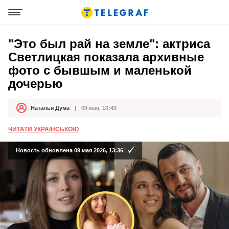
"Это был рай на земле": актриса
Светлицкая показала архивные
фото с бывшым и маленькой
дочерью
Наталья Дума
09 мая, 10:43
Автор
Дата публикации
ЧИТАТИ УКРАЇНСЬКОЮ
Новость обновлена 09 мая 2026, 13:36