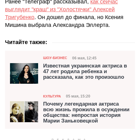
Ранее "Телеграф" рассказывал,
как сейчас
выглядит "краш" из "Холостячки" Алексей
Тригубенко
. Он дошел до финала, но Ксения
Мишина выбрала Александра Эллерта.
Читайте также:
Категория
Дата публикации
06 мая, 12:45
ШОУ-БИЗНЕС
Известная украинская актриса в
47 лет родила ребенка и
рассказала, как это произошло
Категория
Дата публикации
05 мая, 15:20
КУЛЬТУРА
Почему легендарная актриса
всю жизнь прожила в осуждении
общества: непростая история
Марии Заньковецкой