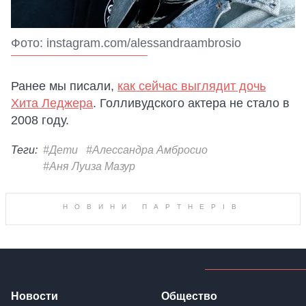
Фото: instagram.com/alessandraambrosio
Ранее мы писали,
как сейчас выглядит дочь
Хита Леджера
. Голливудского актера не стало в
2008 году.
Теги:
#Дети
#Алессандра Амбросио
#Аня Луиза Мазур