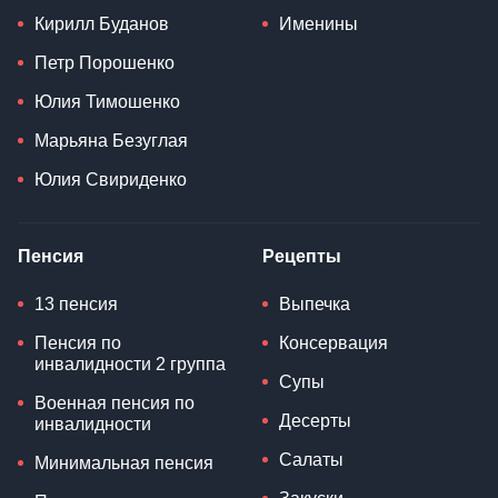
Волонтеры
Воинский учет
Военная техника
Персоны
Праздники
Владимир Зеленский
Церковные праздники
Дональд Трамп
Народные приметы
Си Цзиньпин
Традиции
Эммануэль Макрон
Запреты
Валерий Залужный
День ангела
Кирилл Буданов
Именины
Петр Порошенко
Юлия Тимошенко
Марьяна Безуглая