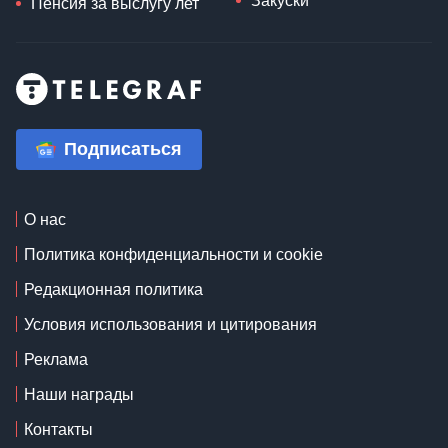
Юлия Свириденко
Пенсия
Рецепты
13 пенсия
Выпечка
Пенсия по
Консервация
инвалидности 2 группа
Супы
Военная пенсия по
Десерты
инвалидности
Салаты
Минимальная пенсия
Закуски
Пенсия за выслугу лет