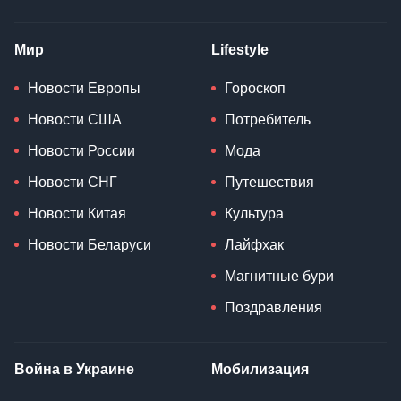
Курс доллара
Евро-2024
Укрзализныця
Фехтование
Наука
Здоровье
Технологии
Мама и ребенок
Космос
Питание
Биология
Диета
Дрон
Психология
Смартфон
Исследование
Мир
Lifestyle
Новости Европы
Гороскоп
Новости США
Потребитель