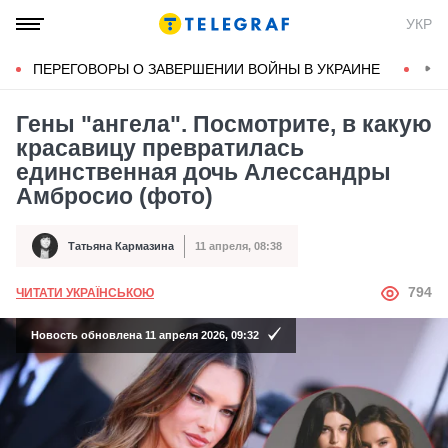
УКР
ПЕРЕГОВОРЫ О ЗАВЕРШЕНИИ ВОЙНЫ В УКРАИНЕ
КОН
Гены "ангела". Посмотрите, в какую
красавицу превратилась
единственная дочь Алессандры
Амбросио (фото)
Татьяна Кармазина
11 апреля, 08:38
Автор
Дата публикации
АВТОР
794
ЧИТАТИ УКРАЇНСЬКОЮ
Новость обновлена 11 апреля 2026, 09:32