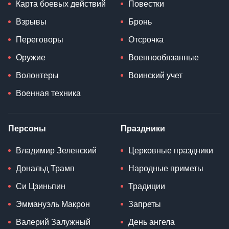
Новости России
Мода
Новости СНГ
Путешествия
Новости Китая
Культура
Новости Беларуси
Лайфхак
Магнитные бури
Поздравления
Война в Украине
Мобилизация
Карта боевых действий
Повестки
Взрывы
Бронь
Переговоры
Отсрочка
Оружие
Военнообязанные