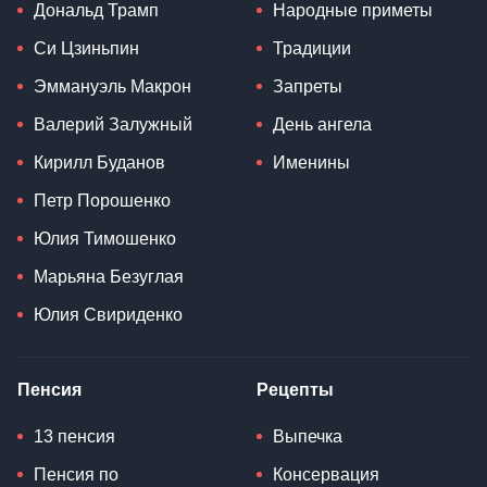
Дональд Трамп
Народные приметы
Си Цзиньпин
Традиции
Эммануэль Макрон
Запреты
Валерий Залужный
День ангела
Кирилл Буданов
Именины
Петр Порошенко
Юлия Тимошенко
Марьяна Безуглая
Юлия Свириденко
Пенсия
Рецепты
13 пенсия
Выпечка
Пенсия по
Консервация