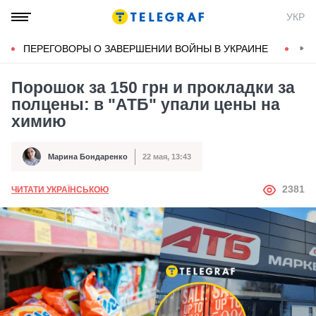
УКР
ПЕРЕГОВОРЫ О ЗАВЕРШЕНИИ ВОЙНЫ В УКРАИНЕ
КОН
Порошок за 150 грн и прокладки за
полцены: в "АТБ" упали цены на
химию
Марина Бондаренко
22 мая, 13:43
Автор
Дата публикации
АВТОР
2381
ЧИТАТИ УКРАЇНСЬКОЮ