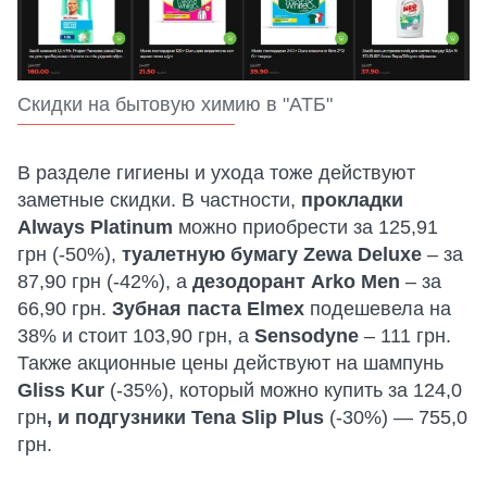
Скидки на бытовую химию в "АТБ"
В разделе гигиены и ухода тоже действуют
заметные скидки. В частности,
прокладки
Always Platinum
можно приобрести за 125,91
грн (-50%),
туалетную бумагу Zewa Deluxe
– за
87,90 грн (-42%), а
дезодорант Arko Men
– за
66,90 грн.
Зубная паста Elmex
подешевела на
38% и стоит 103,90 грн, а
Sensodyne
– 111 грн.
Также акционные цены действуют на шампунь
Gliss Kur
(-35%), который можно купить за 124,0
грн
, и подгузники Tena Slip Plus
(-30%) — 755,0
грн.