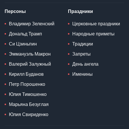
Персоны
Праздники
Владимир Зеленский
Церковные праздники
Дональд Трамп
Народные приметы
Си Цзиньпин
Традиции
Эммануэль Макрон
Запреты
Валерий Залужный
День ангела
Кирилл Буданов
Именины
Петр Порошенко
Юлия Тимошенко
Марьяна Безуглая
Юлия Свириденко