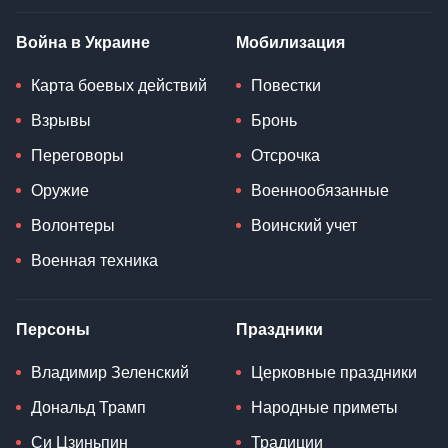
Война в Украине
Мобилизация
Карта боевых действий
Повестки
Взрывы
Бронь
Переговоры
Отсрочка
Оружие
Военнообязанные
Волонтеры
Воинский учет
Военная техника
Персоны
Праздники
Владимир Зеленский
Церковные праздники
Дональд Трамп
Народные приметы
Си Цзиньпин
Традиции