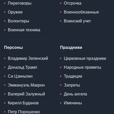
Переговоры
Отсрочка
Оружие
Военнообязанные
Волонтеры
Воинский учет
Военная техника
Персоны
Праздники
Владимир Зеленский
Церковные праздники
Дональд Трамп
Народные приметы
Си Цзиньпин
Традиции
Эммануэль Макрон
Запреты
Валерий Залужный
День ангела
Кирилл Буданов
Именины
Петр Порошенко