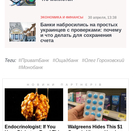
Категория
Дата публикаци
30 апреля, 13:38
ЭКОНОМИКА И ФИНАНСЫ
Банки набросились на простых
украинцев с проверками: почему
и что делать для сохранения
счета
Теги:
#ПриватБанк
#Ощадбанк
#Олег Гороховский
#Монобанк