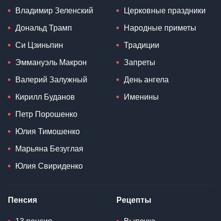
Владимир Зеленский
Церковные праздники
Дональд Трамп
Народные приметы
Си Цзиньпин
Традиции
Эммануэль Макрон
Запреты
Валерий Залужный
День ангела
Кирилл Буданов
Именины
Петр Порошенко
Юлия Тимошенко
Марьяна Безуглая
Юлия Свириденко
Пенсия
Рецепты