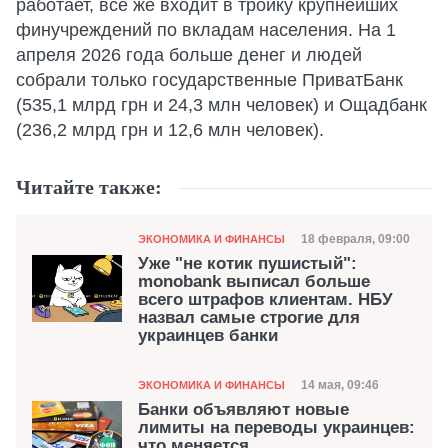
работает, все же входит в тройку крупнейших
финучреждений по вкладам населения. На 1
апреля 2026 года больше денег и людей
собрали только государственные ПриватБанк
(535,1 млрд грн и 24,3 млн человек) и Ощадбанк
(236,2 млрд грн и 12,6 млн человек).
Читайте также:
Категория
Дата публикаци
18 февраля, 09:00
ЭКОНОМИКА И ФИНАНСЫ
Уже "не котик пушистый":
monobank выписал больше
всего штрафов клиентам. НБУ
назвал самые строгие для
украинцев банки
Категория
Дата публикаци
14 мая, 09:46
ЭКОНОМИКА И ФИНАНСЫ
Банки объявляют новые
лимиты на переводы украинцев:
что меняется