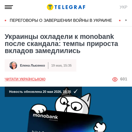
УКР
ПЕРЕГОВОРЫ О ЗАВЕРШЕНИИ ВОЙНЫ В УКРАИНЕ
КОН
Украинцы охладели к monobank
после скандала: темпы прироста
вкладов замедлились
Елена Лысенко
19 мая, 15:35
Автор
Дата публикации
АВТОР
601
ЧИТАТИ УКРАЇНСЬКОЮ
Новость обновлена 20 мая 2026, 15:35