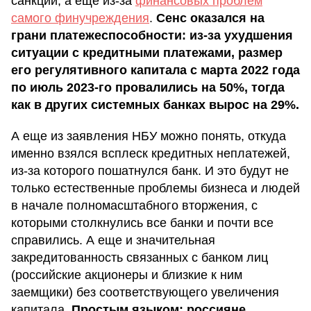
санкций, а еще из-за
финансовых проблем
самого финучреждения
.
Сенс оказался на
грани платежеспособности: из-за ухудшения
ситуации с кредитными платежами, размер
его регулятивного капитала с марта 2022 года
по июль 2023-го провалились на 50%, тогда
как в других системных банках вырос на 29%.
А еще из заявления НБУ можно понять, откуда
именно взялся всплеск кредитных неплатежей,
из-за которого пошатнулся банк. И это будут не
только естественные проблемы бизнеса и людей
в начале полномасштабного вторжения, с
которыми столкнулись все банки и почти все
справились. А еще и значительная
закредитованность связанных с банком лиц
(российские акционеры и близкие к ним
заемщики) без соответствующего увеличения
капитала.
Простым языком: россияне