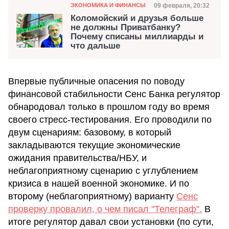
Категория
Дата публикации
09 февраля, 20:32
ЭКОНОМИКА И ФИНАНСЫ
Коломойский и друзья больше
не должны Приватбанку?
Почему списаны миллиарды и
что дальше
Впервые публичные опасения по поводу
финансовой стабильности Сенс Банка регулятор
обнародовал только в прошлом году во время
своего стресс-тестирования. Его проводили по
двум сценариям: базовому, в который
закладываются текущие экономические
ожидания правительства/НБУ, и
неблагоприятному сценарию с углублением
кризиса в нашей военной экономике. И по
второму (неблагоприятному) варианту
Сенс
проверку провалил, о чем писал "Телеграф".
В
итоге регулятор давал свои установки (по сути,