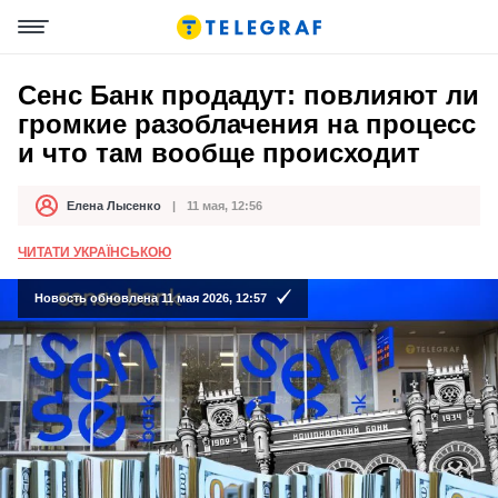
Сенс Банк продадут: повлияют ли
громкие разоблачения на процесс
и что там вообще происходит
Елена Лысенко
11 мая, 12:56
Автор
Дата публикации
ЧИТАТИ УКРАЇНСЬКОЮ
Новость обновлена 11 мая 2026, 12:57