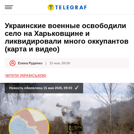
Украинские военные освободили
село на Харьковщине и
ликвидировали много оккупантов
(карта и видео)
Елена Руденко
15 мая, 09:00
Автор
Дата публикации
ЧИТАТИ УКРАЇНСЬКОЮ
Новость обновлена 15 мая 2026, 09:03