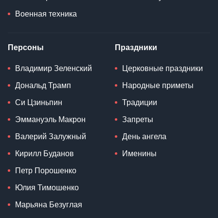
Военная техника
Персоны
Праздники
Владимир Зеленский
Церковные праздники
Дональд Трамп
Народные приметы
Си Цзиньпин
Традиции
Эммануэль Макрон
Запреты
Валерий Залужный
День ангела
Кирилл Буданов
Именины
Петр Порошенко
Юлия Тимошенко
Марьяна Безуглая