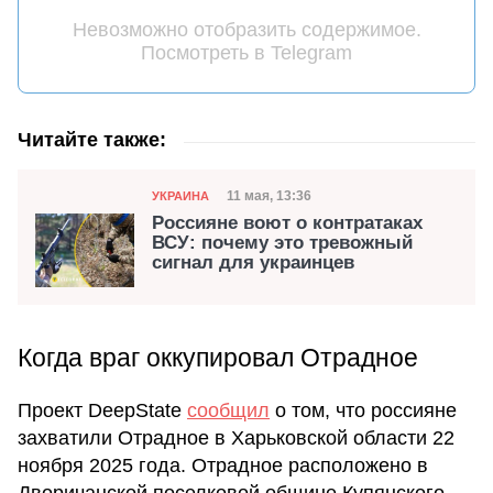
Невозможно отобразить содержимое.
Посмотреть в Telegram
Читайте также:
Категория
Дата публикации
11 мая, 13:36
УКРАИНА
Россияне воют о контратаках
ВСУ: почему это тревожный
сигнал для украинцев
Когда враг оккупировал Отрадное
Проект DeepState
сообщил
о том, что россияне
захватили Отрадное в Харьковской области 22
ноября 2025 года. Отрадное расположено в
Дворичанской поселковой общине Купянского