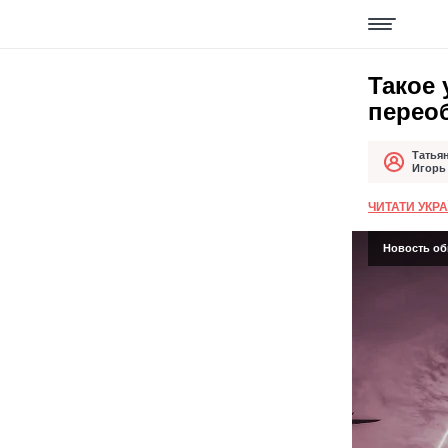
Такое 
переоб
Татья
Автор
Дата публи
Игорь
ЧИТАТИ УКР
Новость обн