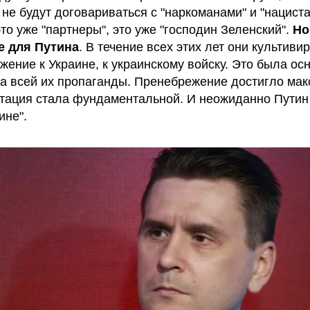
не будут договариваться с "наркоманами" и "нациста
то уже "партнеры", это уже "господин Зеленский".
Но
е для Путина
. В течение всех этих лет они культиви
жение к Украине, к украинскому войску. Это была ос
а всей их пропаганды. Пренебрежение достигло мак
тация стала фундаментальной. И неожиданно Путин
ине".