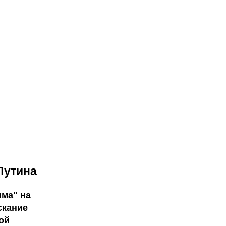
Путина
има" на
скание
ой