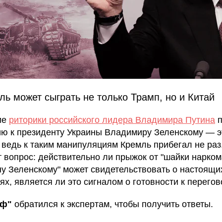
ль может сыграть не только Трамп, но и Китай
ие
риторики российского лидера Владимира Путина
п
ю к президенту Украины Владимиру Зеленскому — эт
, ведь к таким манипуляциям Кремль прибегал не раз
т вопрос: действительно ли прыжок от "шайки нарком
ну Зеленскому" может свидетельствовать о настоящи
ях, является ли это сигналом о готовности к перегов
аф"
обратился к экспертам, чтобы получить ответы.