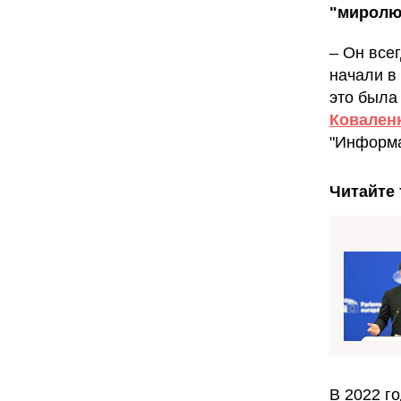
"миролю
– Он все
начали в
это была
Ковален
"Информа
Читайте 
В 2022 го