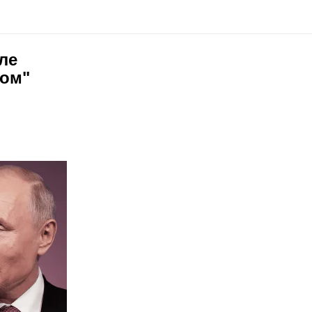
ле
ном"