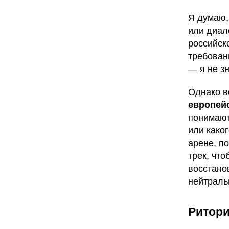
Я думаю,
или диало
российск
требован
— я не з
Однако в
европейс
понимают
или како
арене, п
трек, чт
восстано
нейтраль
Ритори