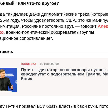
бивый" или что-то другое?
гда так делает. Даже дипломатические треки, которы
 25-м году, чтобы удовлетворить США, это же манипу
 имитация. Россияне постоянно врут, — говорит
Алек
ко
, военно-политический обозреватель группы
ционное сопротивление".
также:
Категория
Дата публикации
09 мая, 09:00
ПОЛИТИКА
Путин — диктатор, но переговоры нужны:
евродепутат о подозрительном Трампе, Ме
Китае
ду Путин призвал ВСУ брать власть в свои руки, пот