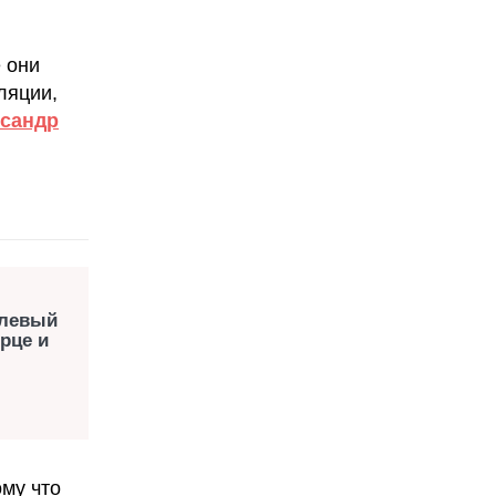
е они
ляции,
сандр
 левый
рце и
ому что