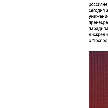
россияне 
сегодня э
унижени
пренебре
парадигм
дискреди
о "господ