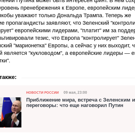
лении Путина может быть интересен финт. В нем со
уровень пренебрежения к Европе, европейским лиде
якобы уважают только Дональда Трампа. Теперь же
ие пропагандисты заявляют, что Зеленский "контроли
рует" европейскими лидерами, "платит" им за подде
льтивировали тезис, что Европа "контролирует" Зелен
ский "марионетка" Европы, а сейчас у них выходит, ч
й является "кукловодом", а европейские лидеры — е
ки".
также:
Категория
Дата публикации
09 мая, 23:00
НОВОСТИ РОССИИ
Приближение мира, встреча с Зеленским и
переговоры: что еще наговорил Путин