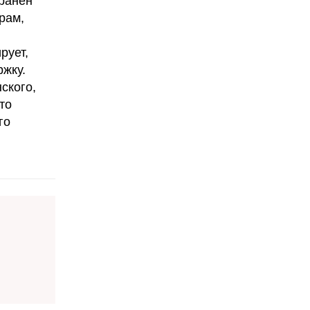
хранен
рам,
рует,
ржку.
ского,
то
го