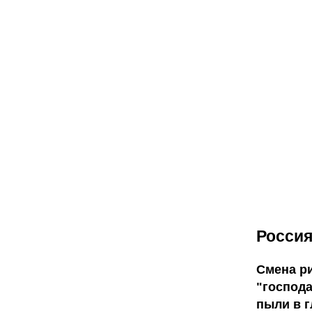
Россия
Смена ри
"господа
пыли в г