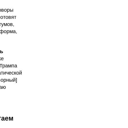
говоры
готовят
тумов,
 форма,
ть
же
 Трампа
атической
ворный]
чаю
таем