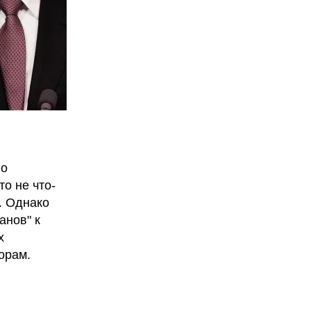
о
о не что-
. Однако
анов" к
х
орам.