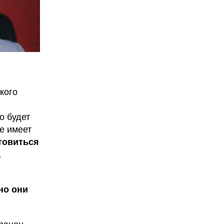
кого
о будет
е имеет
товиться
а
но они