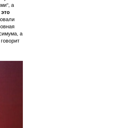
ми", а
 это
ровали
новная
симума, а
 говорит