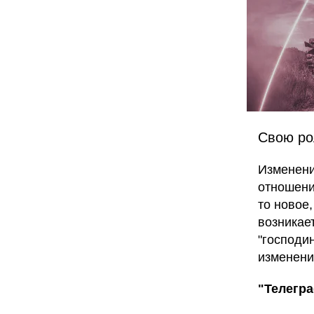
Свою ро
Изменен
отношени
то новое
возникае
"господи
изменени
"Телегр