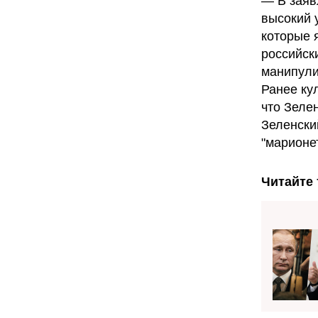
— В заяв
высокий 
которые 
российск
манипули
Ранее ку
что Зелен
Зеленски
"марионет
Читайте 