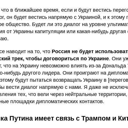
 что в ближайшее время, если и будут вестись пере
г, он будет вестись напрямую с Украиной, и к этому 
ое общество. Будет ли это диалог на уровне ультима
ия от Украины капитуляции или какая-нибудь другая
наю.
се наводит на то, что
Россия не будет использова
кий трек, чтобы договориться по Украине
. Они у
, что на Украину невозможно влиять из-за Дональда
го-нибудь другого лидера. Они проиграют на диплом
оэтому будут пытаться возвращать Украину в [перего
обы вести диалог напрямую с нами. Я даже не исклю
вления тех, что вели через нейтральные территории,
ные площадки дипломатических контактов.
ка Путина имеет связь с Трампом и Ки