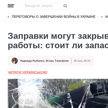
Популярные запросы
Мариуполь
Донбасс
Зеленский
ПЕРЕГОВОРЫ О ЗАВЕРШЕНИИ ВОЙНЫ В УКРАИНЕ
К
Заправки могут закрыв
работы: стоит ли запа
Надежда Рыбалко
,
Игорь Тимофеев
08 мая, 09:00
Автор
Дата публикации
ЧИТАТИ УКРАЇНСЬКОЮ