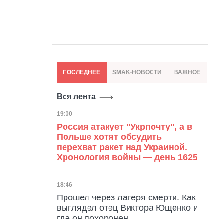
ПОСЛЕДНЕЕ
SMAK-НОВОСТИ
ВАЖНОЕ
Вся лента
Дата публикации
19:00
Россия атакует "Укрпочту", а в
Польше хотят обсудить
перехват ракет над Украиной.
Хронология войны — день 1625
Дата публикации
18:46
Прошел через лагеря смерти. Как
выглядел отец Виктора Ющенко и
где он похоронен