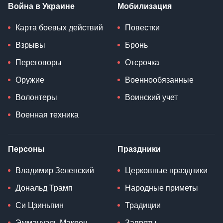
Война в Украине
Мобилизация
Карта боевых действий
Повестки
Взрывы
Бронь
Переговоры
Отсрочка
Оружие
Военнообязанные
Волонтеры
Воинский учет
Военная техника
Персоны
Праздники
Владимир Зеленский
Церковные праздники
Дональд Трамп
Народные приметы
Си Цзиньпин
Традиции
Эммануэль Макрон
Запреты