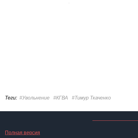
Теги:
#Увольнение
#КГВА
#Тимур Ткаченко
Полная версия