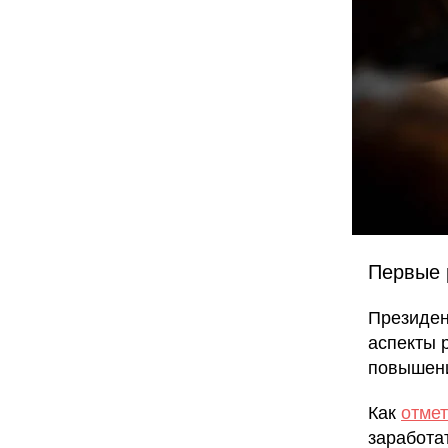
Первые 
Президе
аспекты 
повышени
Как
отме
заработа