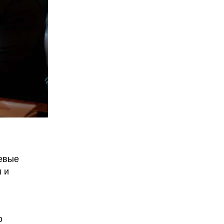
евые
 и
о