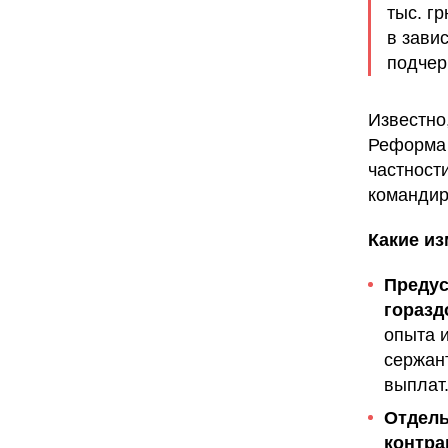
тыс. г
в зави
подчер
Известно
Реформа 
частност
командир
Какие и
Предус
горазд
опыта 
сержан
выплат
Отдель
контра