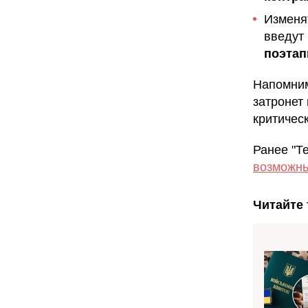
Изменя
введут
поэтап
Напомним
затронет
критичес
Ранее "Т
возможны
Читайте 