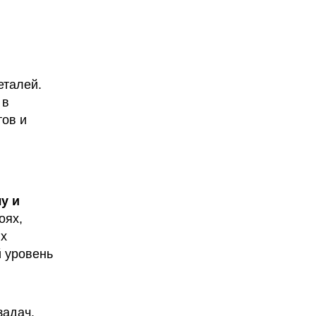
еталей.
 в
тов и
у и
оях,
ых
 уровень
задач.