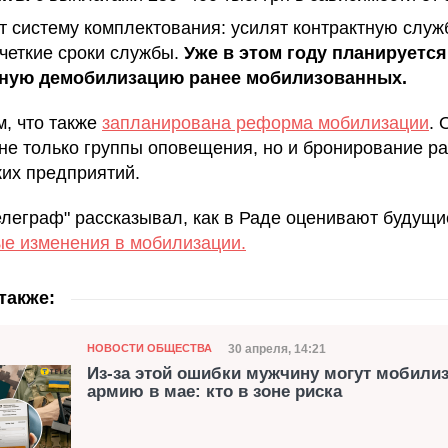
т систему комплектования: усилят контрактную служ
 четкие сроки службы.
Уже в этом году планируется
ную демобилизацию ранее мобилизованных.
, что также
запланирована реформа мобилизации
. 
 не только группы оповещения, но и бронирование р
ких предприятий.
елеграф" рассказывал, как в Раде оценивают будущи
е изменения в мобилизации.
также:
Категория
Дата публикации
30 апреля, 14:21
НОВОСТИ ОБЩЕСТВА
Из-за этой ошибки мужчину могут мобилиз
армию в мае: кто в зоне риска