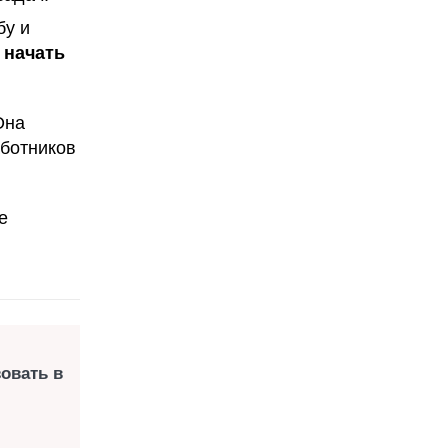
бу и
 начать
Она
аботников
е
овать в