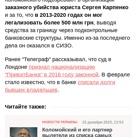
заказного убийства юриста Сергея Карпенко
и за то, что
в 2013-2020 годах он мог
легализовать более 500 млн грн
, выводя
средства за границу через подконтрольные
банковские структуры. Именно из-за последнего
дела он оказался в СИЗО.
Ранее "Телеграф" рассказывал, что суд в
Лондоне
признал национализацию
"ПриватБанка" в 2016 году законной
. В феврале
стало известно, что в банке
списали долги
бывших владельцев
.
Читайте также:
Категория
Дата публикации
22 декабря 2025, 13:53
НОВОСТИ УКРАИНЫ
Коломойский и его партнер
вылетели из списка самых