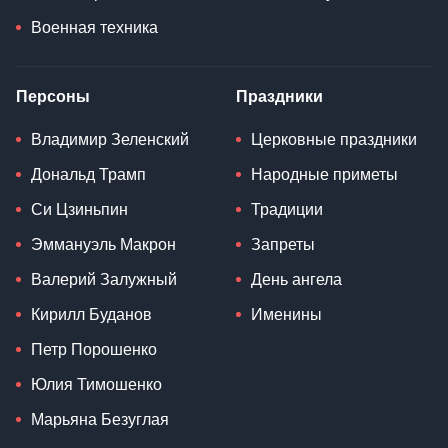
Военная техника
Персоны
Праздники
Владимир Зеленский
Церковные праздники
Дональд Трамп
Народные приметы
Си Цзиньпин
Традиции
Эммануэль Макрон
Запреты
Валерий Залужный
День ангела
Кирилл Буданов
Именины
Петр Порошенко
Юлия Тимошенко
Марьяна Безуглая