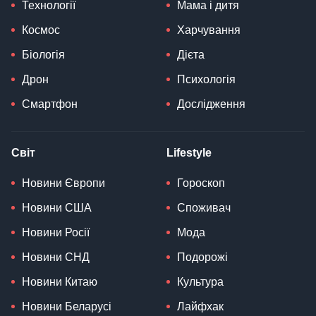
Технології
Мама і дитя
Космос
Харчування
Біологія
Дієта
Дрон
Психологія
Смартфон
Дослідження
Світ
Lifestyle
Новини Європи
Гороскоп
Новини США
Споживач
Новини Росії
Мода
Новини СНД
Подорожі
Новини Китаю
Культура
Новини Беларусі
Лайфхак