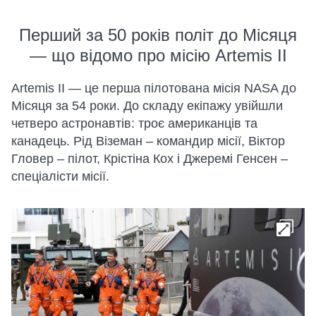
Перший за 50 років політ до Місяця
— що відомо про місію Artemis II
Artemis II — це перша пілотована місія NASA до
Місяця за 54 роки. До складу екіпажу увійшли
четверо астронавтів: троє американців та
канадець. Рід Віземан – командир місії, Віктор
Гловер – пілот, Крістіна Кох і Джеремі Генсен –
спеціалісти місії.