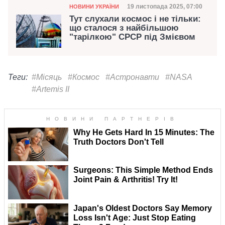
Категорія
Дата публікації
19 листопада 2025, 07:00
НОВИНИ УКРАЇНИ
Тут слухали космос і не тільки:
що сталося з найбільшою
"тарілкою" СРСР під Змієвом
Теги:
#Місяць
#Космос
#Астронавти
#NASA
#Artemis II