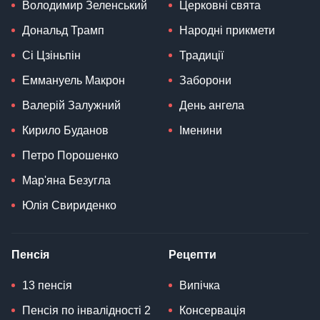
Володимир Зеленський
Церковні свята
Дональд Трамп
Народні прикмети
Сі Цзіньпін
Традиції
Еммануель Макрон
Заборони
Валерій Залужний
День ангела
Кирило Буданов
Іменини
Петро Порошенко
Мар'яна Безугла
Юлія Свириденко
Пенсія
Рецепти
13 пенсія
Випічка
Пенсія по інвалідності 2
Консервація