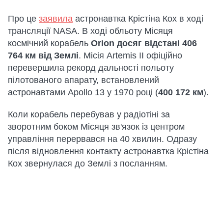
Про це
заявила
астронавтка Крістіна Кох в ході
трансляції NASA. В ході обльоту Місяця
космічний корабель
Orion досяг відстані 406
764 км від Землі
. Місія Artemis II офіційно
перевершила рекорд дальності польоту
пілотованого апарату, встановлений
астронавтами Apollo 13 у 1970 році (
400 172 км
).
Коли корабель перебував у радіотіні за
зворотним боком Місяця зв'язок із центром
управління перервався на 40 хвилин. Одразу
після відновлення контакту астронавтка Крістіна
Кох звернулася до Землі з посланням.