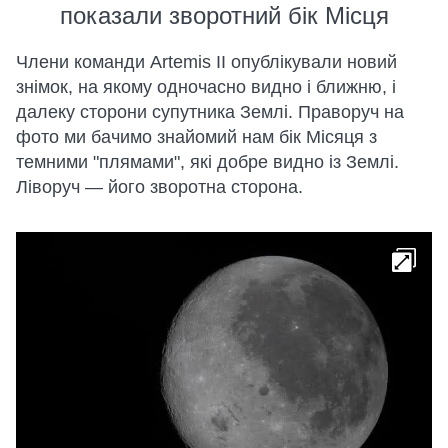
показали зворотний бік Місця
Члени команди Artemis II опублікували новий
знімок, на якому одночасно видно і ближню, і
далеку сторони супутника Землі. Праворуч на
фото ми бачимо знайомий нам бік Місяця з
темними "плямами", які добре видно із Землі.
Ліворуч — його зворотна сторона.