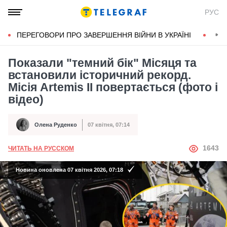
РУС
ПЕРЕГОВОРИ ПРО ЗАВЕРШЕННЯ ВІЙНИ В УКРАЇНІ
КОН
Показали "темний бік" Місяця та
встановили історичний рекорд.
Місія Artemis II повертається (фото і
відео)
Олена Руденко
07 квітня, 07:14
Автор
Дата публікації
АВТОР
1643
ЧИТАТЬ НА РУССКОМ
Новина оновлена 07 квітня 2026, 07:18