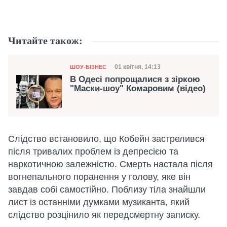
Читайте також:
Категорія
Дата публікації
01 квітня, 14:13
ШОУ-БІЗНЕС
В Одесі попрощалися з зіркою
"Маски-шоу" Комаровим (відео)
Слідство встановило, що Кобейн застрелився
після тривалих проблем із депресією та
наркотичною залежністю. Смерть настала після
вогнепального поранення у голову, яке він
завдав собі самостійно. Поблизу тіла знайшли
лист із останніми думками музиканта, який
слідство розцінило як передсмертну записку.