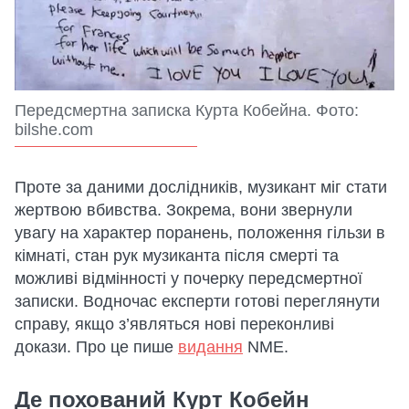
Передсмертна записка Курта Кобейна. Фото:
bilshe.com
Проте за даними дослідників, музикант міг стати
жертвою вбивства. Зокрема, вони звернули
увагу на характер поранень, положення гільзи в
кімнаті, стан рук музиканта після смерті та
можливі відмінності у почерку передсмертної
записки. Водночас експерти готові переглянути
справу, якщо з’являться нові переконливі
докази. Про це пише
видання
NME.
Де похований Курт Кобейн