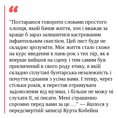
"Постараюся говорити словами простого
хлопця, який бачив життя, хоч і вважав за
краще б зараз залишитися кастрованим
інфантильним скиглієм. Цей лист буде не
складно зрозуміти. Моє життя стало схоже
на курс введення в панк-рок з тих пір, як я
вперше вийшов на сцену і тим самим був
присвячений в свого роду етику, в якій
складно сплутані бунтарська незалежність і
почуття єднання з усіма вами. І тепер, через
стільки років, я перестав отримувати
задоволення від музики, і більше не можу ні
слухати її, ні писати. Мені страшенно
соромно перед вами за це…." — йшлося у
передсмертній записці Курта Кобейна