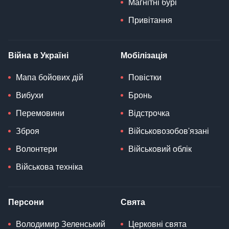
Магнітні бурі
Привітання
Війна в Україні
Мобілізація
Мапа бойових дій
Повістки
Вибухи
Бронь
Перемовини
Відстрочка
Зброя
Військовозобов'язані
Волонтери
Військовий облік
Військова техніка
Персони
Свята
Володимир Зеленський
Церковні свята