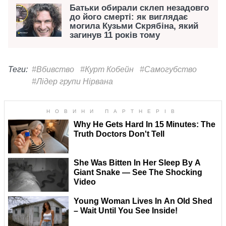
Батьки обирали склеп незадовго
до його смерті: як виглядає
могила Кузьми Скрябіна, який
загинув 11 років тому
Теги:
#Вбивство
#Курт Кобейн
#Самогубство
#Лідер групи Нірвана