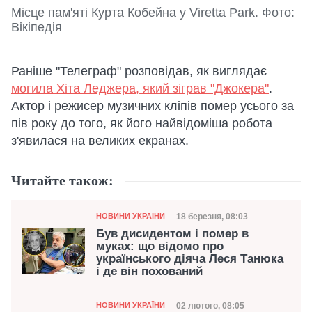
Місце пам'яті Курта Кобейна у Viretta Park. Фото:
Вікіпедія
Раніше "Телеграф" розповідав, як виглядає
могила Хіта Леджера, який зіграв "Джокера"
.
Актор і режисер музичних кліпів помер усього за
пів року до того, як його найвідоміша робота
з'явилася на великих екранах.
Читайте також:
Категорія
Дата публікації
18 березня, 08:03
НОВИНИ УКРАЇНИ
Був дисидентом і помер в
муках: що відомо про
українського діяча Леся Танюка
і де він похований
Категорія
Дата публікації
02 лютого, 08:05
НОВИНИ УКРАЇНИ