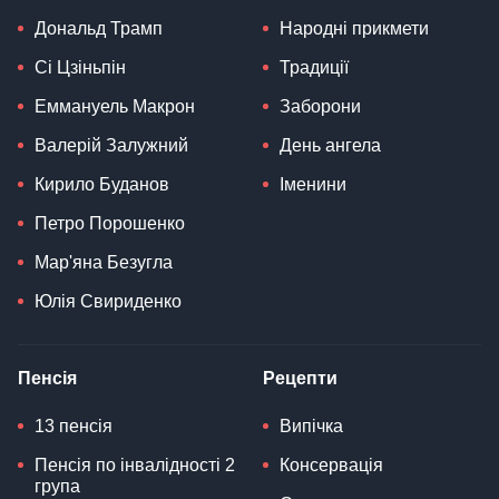
Дональд Трамп
Народні прикмети
Сі Цзіньпін
Традиції
Еммануель Макрон
Заборони
Валерій Залужний
День ангела
Кирило Буданов
Іменини
Петро Порошенко
Мар'яна Безугла
Юлія Свириденко
Пенсія
Рецепти
13 пенсія
Випічка
Пенсія по інвалідності 2
Консервація
група