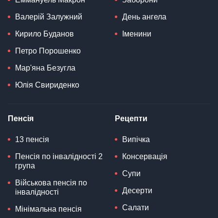
Валерій Залужний
День ангела
Кирило Буданов
Іменини
Петро Порошенко
Мар'яна Безугла
Юлія Свириденко
Пенсія
Рецепти
13 пенсія
Випічка
Пенсія по інвалідності 2
Консервація
група
Супи
Військова пенсія по
Десерти
інвалідності
Салати
Мінімальна пенсія