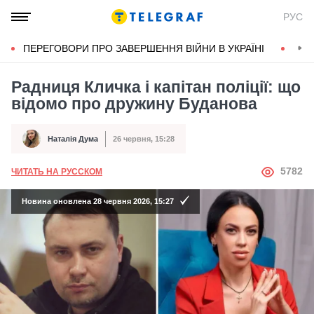
РУС
ПЕРЕГОВОРИ ПРО ЗАВЕРШЕННЯ ВІЙНИ В УКРАЇНІ
КОН
Радниця Кличка і капітан поліції: що
відомо про дружину Буданова
Наталія Дума
26 червня, 15:28
Автор
Дата публікації
АВТОР
5782
ЧИТАТЬ НА РУССКОМ
Новина оновлена 28 червня 2026, 15:27