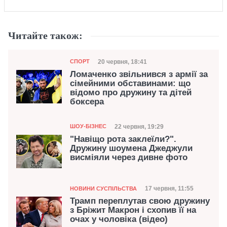
Читайте також:
Категорія
Дата публікації
20 червня, 18:41
СПОРТ
Ломаченко звільнився з армії за
сімейними обставинами: що
відомо про дружину та дітей
боксера
Категорія
Дата публікації
22 червня, 19:29
ШОУ-БІЗНЕС
"Навіщо рота заклеїли?".
Дружину шоумена Джеджули
висміяли через дивне фото
Категорія
Дата публікації
17 червня, 11:55
НОВИНИ СУСПІЛЬСТВА
Трамп переплутав свою дружину
з Бріжит Макрон і схопив її на
очах у чоловіка (відео)