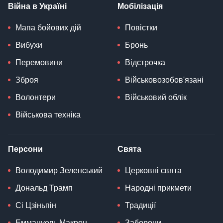
Війна в Україні
Мобілізація
Мапа бойових дій
Повістки
Вибухи
Бронь
Перемовини
Відстрочка
Зброя
Військовозобов'язані
Волонтери
Військовий облік
Військова техніка
Персони
Свята
Володимир Зеленський
Церковні свята
Дональд Трамп
Народні прикмети
Сі Цзіньпін
Традиції
Еммануель Макрон
Заборони