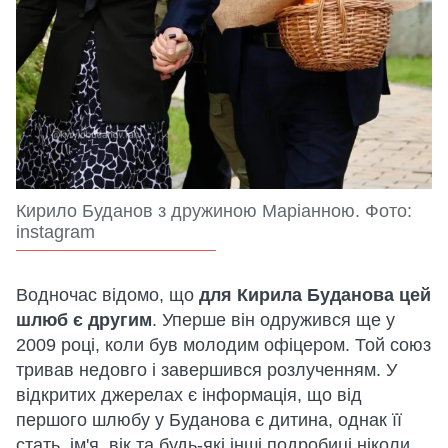
Кирило Буданов з дружиною Маріанною. Фото:
instagram
Водночас відомо, що
для Кирила Буданова цей
шлюб є другим
. Уперше він одружився ще у
2009 році, коли був молодим офіцером. Той союз
тривав недовго і завершився розлученням. У
відкритих джерелах є інформація, що від
першого шлюбу у Буданова є дитина, однак її
стать, ім'я, вік та будь-які інші подробиці ніколи