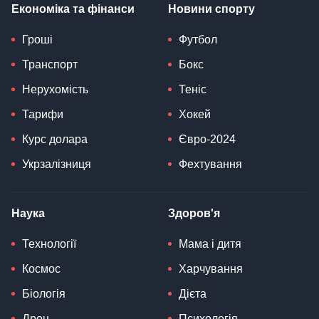
Економіка та фінанси
Новини спорту
Гроші
Футбол
Транспорт
Бокс
Нерухомість
Теніс
Тарифи
Хокей
Курс долара
Євро-2024
Укрзалізниця
Фехтування
Наука
Здоров'я
Технології
Мама і дитя
Космос
Харчування
Біологія
Дієта
Дрон
Психологія