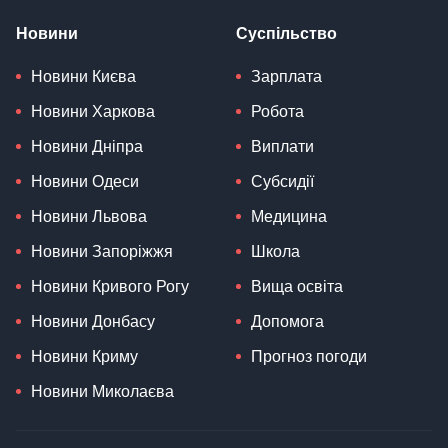
Новини
Суспільство
Новини Києва
Зарплата
Новини Харкова
Робота
Новини Дніпра
Виплати
Новини Одеси
Субсидії
Новини Львова
Медицина
Новини Запоріжжя
Школа
Новини Кривого Рогу
Вища освіта
Новини Донбасу
Допомога
Новини Криму
Прогноз погоди
Новини Миколаєва