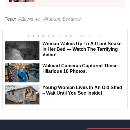
Теги:
#Дружина
#Кирило Буданов