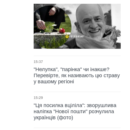
Дата публікації
15:37
"Нелупка", "парінка" чи інакше?
Перевірте, як називають цю страву
у вашому регіоні
Дата публікації
15:29
"Ця посилка вціліла": зворушлива
наліпка "Нової пошти" розчулила
українців (фото)