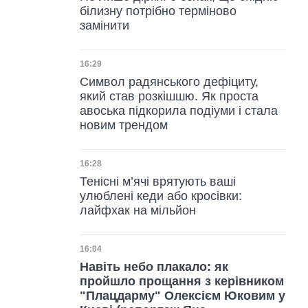
білизну потрібно терміново
замінити
Дата публікації
16:29
Символ радянського дефіциту,
який став розкішшю. Як проста
авоська підкорила подіуми і стала
новим трендом
Дата публікації
16:28
Тенісні м’ячі врятують ваші
улюблені кеди або кросівки:
лайфхак на мільйон
Дата публікації
16:04
Навіть небо плакало: як
пройшло прощання з керівником
"Плацдарму" Олексієм Юковим у