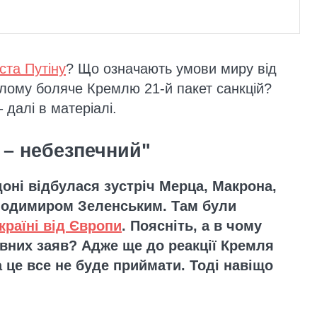
ста Путіну
? Що означають умови миру від
слому боляче Кремлю 21-й пакет санкцій?
– далі в матеріалі.
 – небезпечний"
оні відбулася зустріч Мерца, Макрона,
лодимиром Зеленським. Там були
країні від Європи
. Поясніть, а в чому
ивних заяв? Адже ще до реакції Кремля
 це все не буде приймати. Тоді навіщо