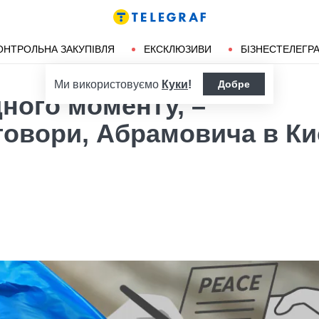
ендліз
Херсон
ОНТРОЛЬНА ЗАКУПІВЛЯ
ЕКСКЛЮЗИВИ
БІЗНЕСТЕЛЕГР
Ми використовуємо
Куки
!
Добре
ного моменту, –
овори, Абрамовича в Киє