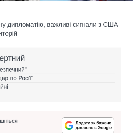
рну дипломатію, важливі сигнали з США
иторій
ертний
безпечний"
дар по Росії"
йні
ишіться