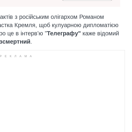
тактів з російським олігархом Романом
астка Кремля, щоб кулуарною дипломатією
о це в інтерв'ю "
Телеграфу"
каже відомий
зсмертний
.