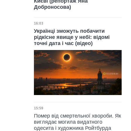
Києві (репортаж Яна
Доброносова)
Дата публікації
16:03
Українці зможуть побачити
рідкісне явище у небі: відомі
точні дата і час (відео)
Дата публікації
15:59
Помер від смертельної хвороби. Як
виглядає могила видатного
одесита і художника Ройтбурда