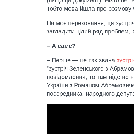
(якщо це документ). Ніхто не б
Тобто мова йшла про розмову 
На моє переконання, ця зустрі
загладити цілий ряд проблем, я
–
А саме?
– Перше — це так звана
зустр
"зустріч Зеленського з Абрамо
повідомлення, то там ніде не 
України з Романом Абрамовиче
посередника, народного депут