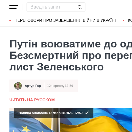
Популярні запити
Маріуполь
Донбас
Зеленський
Л
ПЕРЕГОВОРИ ПРО ЗАВЕРШЕННЯ ВІЙНИ В УКРАЇНІ
К
Путін воюватиме до од
Безсмертний про перег
лист Зеленського
Артур Гор
12 червня, 12:50
Автор
Дата публікації
ЧИТАТЬ НА РУССКОМ
Новина оновлена 12 червня 2026, 12:50