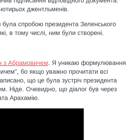
ачив підписання відповідного документа.
чотирьох джентльменів.
ч була спробою президента Зеленського
кі, в тому числі, ним були створені.
іч з Абрамовичем
. Я уникаю формулювання
вичем", бо якщо уважно прочитати всі
написано, що це була зустріч президента
м. Ніде. Очевидно, що діалог був через
ата Арахамію.