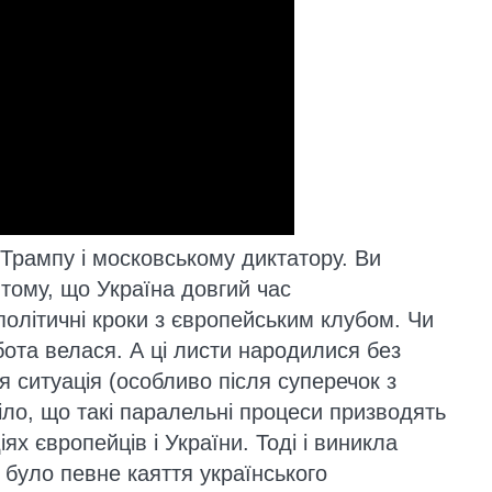
 Трампу і московському диктатору. Ви
у тому, що Україна довгий час
політичні кроки з європейським клубом. Чи
бота велася. А ці листи народилися без
я ситуація (особливо після суперечок з
ло, що такі паралельні процеси призводять
ях європейців і України. Тоді і виникла
ті було певне каяття українського