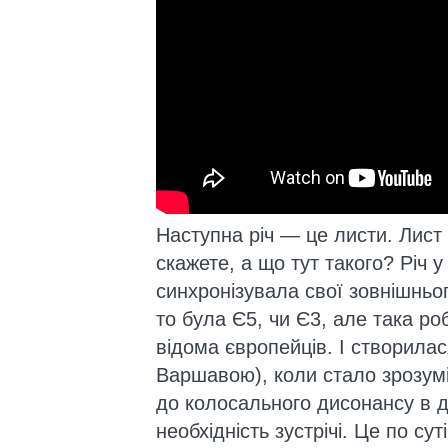
Наступна річ — це листи. Лист
скажете, а що тут такого? Річ 
синхронізувала свої зовнішньо
то була Є5, чи Є3, але така ро
відома європейців. І створилас
Варшавою), коли стало зрозумі
до колосального дисонансу в ді
необхідність зустрічі. Це по су