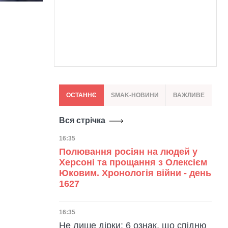
ОСТАННЄ
SMAK-НОВИНИ
ВАЖЛИВЕ
Вся стрічка
Дата публікації
16:35
Полювання росіян на людей у
Херсоні та прощання з Олексієм
Юковим. Хронологія війни - день
1627
Дата публікації
16:35
Не лише дірки: 6 ознак, що спідню