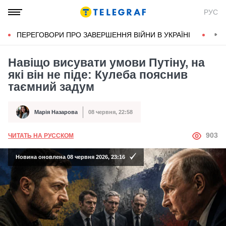
РУС
ПЕРЕГОВОРИ ПРО ЗАВЕРШЕННЯ ВІЙНИ В УКРАЇНІ
КОН
Навіщо висувати умови Путіну, на
які він не піде: Кулеба пояснив
таємний задум
Марія Назарова
08 червня, 22:58
Автор
Дата публікації
АВТОР
903
ЧИТАТЬ НА РУССКОМ
Новина оновлена 08 червня 2026, 23:16