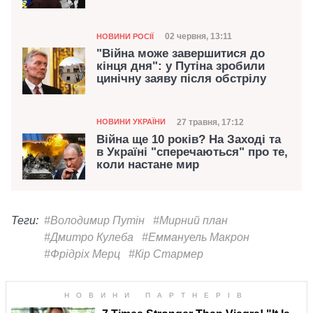
Категорія
Дата публікації
02 червня, 13:11
НОВИНИ РОСІЇ
"Війна може завершитися до
кінця дня": у Путіна зробили
цинічну заяву після обстрілу
Категорія
Дата публікації
27 травня, 17:12
НОВИНИ УКРАЇНИ
Війна ще 10 років? На Заході та
в Україні "сперечаються" про те,
коли настане мир
Теги:
#Володимир Путін
#Мирний план
#Дмитро Кулеба
#Еммануель Макрон
#Фрідріх Мерц
#Кір Стармер