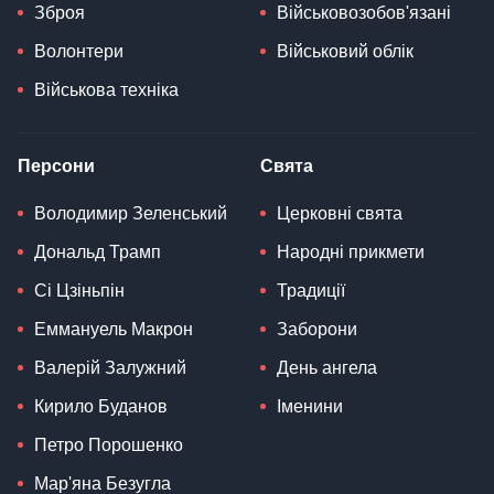
Зброя
Військовозобов'язані
Волонтери
Військовий облік
Військова техніка
Персони
Свята
Володимир Зеленський
Церковні свята
Дональд Трамп
Народні прикмети
Сі Цзіньпін
Традиції
Еммануель Макрон
Заборони
Валерій Залужний
День ангела
Кирило Буданов
Іменини
Петро Порошенко
Мар'яна Безугла