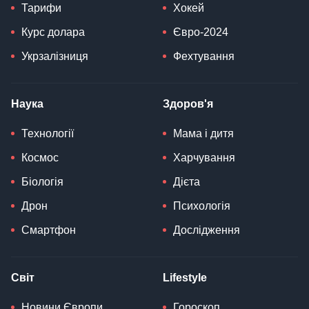
Тарифи
Хокей
Курс долара
Євро-2024
Укрзалізниця
Фехтування
Наука
Здоров'я
Технології
Мама і дитя
Космос
Харчування
Біологія
Дієта
Дрон
Психологія
Смартфон
Дослідження
Світ
Lifestyle
Новини Європи
Гороскоп