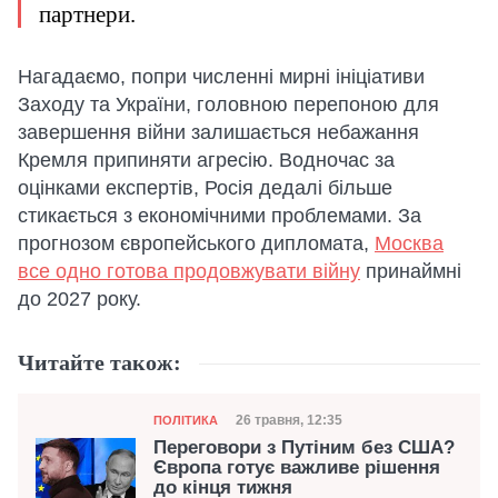
партнери.
Нагадаємо, попри численні мирні ініціативи
Заходу та України, головною перепоною для
завершення війни залишається небажання
Кремля припиняти агресію. Водночас за
оцінками експертів, Росія дедалі більше
стикається з економічними проблемами. За
прогнозом європейського дипломата,
Москва
все одно готова продовжувати війну
принаймні
до 2027 року.
Читайте також:
Категорія
Дата публікації
26 травня, 12:35
ПОЛІТИКА
Переговори з Путіним без США?
Європа готує важливе рішення
до кінця тижня